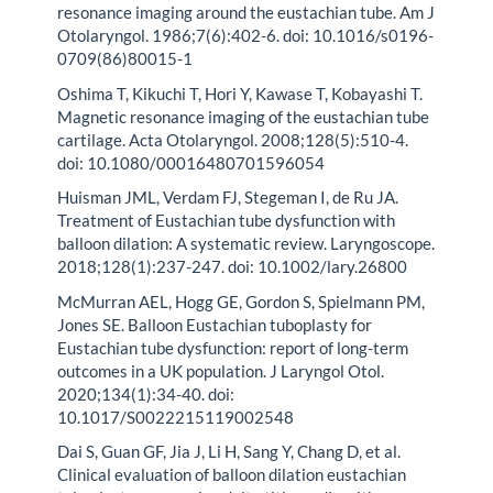
resonance imaging around the eustachian tube. Am J
Otolaryngol. 1986;7(6):402-6. doi: 10.1016/s0196-
0709(86)80015-1
Oshima T, Kikuchi T, Hori Y, Kawase T, Kobayashi T.
Magnetic resonance imaging of the eustachian tube
cartilage. Acta Otolaryngol. 2008;128(5):510-4.
doi: 10.1080/00016480701596054
Huisman JML, Verdam FJ, Stegeman I, de Ru JA.
Treatment of Eustachian tube dysfunction with
balloon dilation: A systematic review. Laryngoscope.
2018;128(1):237-247. doi: 10.1002/lary.26800
McMurran AEL, Hogg GE, Gordon S, Spielmann PM,
Jones SE. Balloon Eustachian tuboplasty for
Eustachian tube dysfunction: report of long-term
outcomes in a UK population. J Laryngol Otol.
2020;134(1):34-40. doi:
10.1017/S0022215119002548
Dai S, Guan GF, Jia J, Li H, Sang Y, Chang D, et al.
Clinical evaluation of balloon dilation eustachian