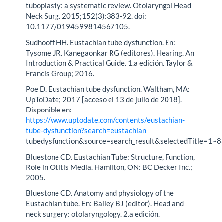
tuboplasty: a systematic review. Otolaryngol Head
Neck Surg. 2015;152(3):383-92. doi:
10.1177/0194599814567105.
Sudhooff HH. Eustachian tube dysfunction. En:
Tysome JR, Kanegaonkar RG (editores). Hearing. An
Introduction & Practical Guide. 1.a edición. Taylor &
Francis Group; 2016.
Poe D. Eustachian tube dysfunction. Waltham, MA:
UpToDate; 2017 [acceso el 13 de julio de 2018].
Disponible en:
https://www.uptodate.com/contents/eustachian-
tube-dysfunction?search=eustachian
tubedysfunction&source=search_result&selectedTitle=1~
Bluestone CD. Eustachian Tube: Structure, Function,
Role in Otitis Media. Hamilton, ON: BC Decker Inc.;
2005.
Bluestone CD. Anatomy and physiology of the
Eustachian tube. En: Bailey BJ (editor). Head and
neck surgery: otolaryngology. 2.a edición.