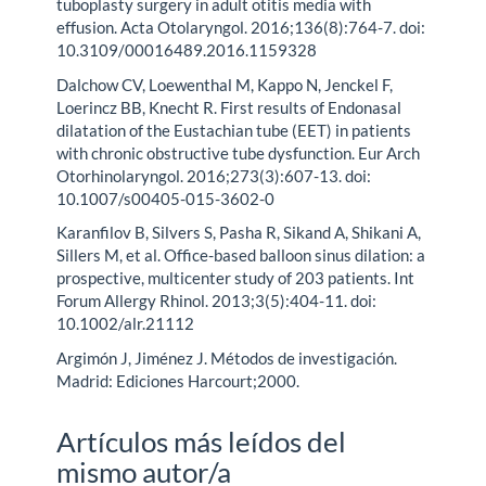
tuboplasty surgery in adult otitis media with
effusion. Acta Otolaryngol. 2016;136(8):764-7. doi:
10.3109/00016489.2016.1159328
Dalchow CV, Loewenthal M, Kappo N, Jenckel F,
Loerincz BB, Knecht R. First results of Endonasal
dilatation of the Eustachian tube (EET) in patients
with chronic obstructive tube dysfunction. Eur Arch
Otorhinolaryngol. 2016;273(3):607-13. doi:
10.1007/s00405-015-3602-0
Karanfilov B, Silvers S, Pasha R, Sikand A, Shikani A,
Sillers M, et al. Office-based balloon sinus dilation: a
prospective, multicenter study of 203 patients. Int
Forum Allergy Rhinol. 2013;3(5):404-11. doi:
10.1002/alr.21112
Argimón J, Jiménez J. Métodos de investigación.
Madrid: Ediciones Harcourt;2000.
Artículos más leídos del
mismo autor/a