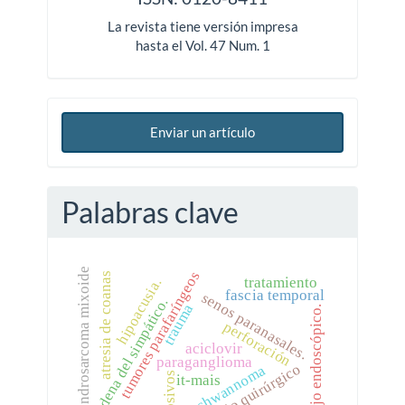
La revista tiene versión impresa
hasta el Vol. 47 Num. 1
Enviar un artículo
Palabras clave
condrosarcoma mixoide
tumores parafaríngeos
atresia de coanas
tratamiento
hipoacusia.
fascia temporal
senos paranasales.
cadena del simpático.
trauma
manejo endoscópico.
perforación
aciclovir
paraganglioma
manejo quirúrgico
schwannoma
explosivos
it-mais