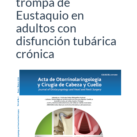
trompa de
Eustaquio en
adultos con
disfunción tubárica
crónica
Barra
lateral
del
artículo