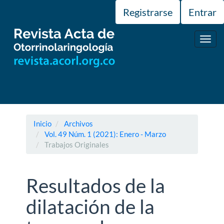
Navegación
Registrarse
Entrar
principal
Contenido
principal
Toggl
Barra
navig
lateral
Inicio
Archivos
Vol. 49 Núm. 1 (2021): Enero - Marzo
Trabajos Originales
Resultados de la
dilatación de la