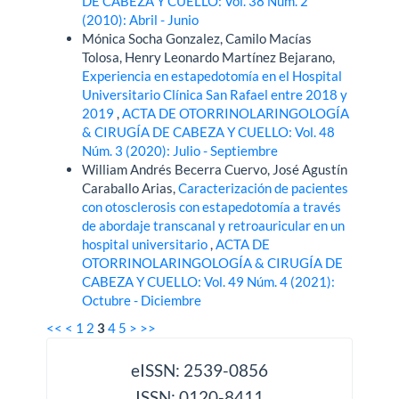
DE CABEZA Y CUELLO: Vol. 38 Núm. 2
(2010): Abril - Junio
Mónica Socha Gonzalez, Camilo Macías
Tolosa, Henry Leonardo Martínez Bejarano,
Experiencia en estapedotomía en el Hospital
Universitario Clínica San Rafael entre 2018 y
2019
,
ACTA DE OTORRINOLARINGOLOGÍA
& CIRUGÍA DE CABEZA Y CUELLO: Vol. 48
Núm. 3 (2020): Julio - Septiembre
William Andrés Becerra Cuervo, José Agustín
Caraballo Arias,
Caracterización de pacientes
con otosclerosis con estapedotomía a través
de abordaje transcanal y retroauricular en un
hospital universitario
,
ACTA DE
OTORRINOLARINGOLOGÍA & CIRUGÍA DE
CABEZA Y CUELLO: Vol. 49 Núm. 4 (2021):
Octubre - Diciembre
<<
<
1
2
3
4
5
>
>>
issn
eISSN: 2539-0856
ISSN: 0120-8411