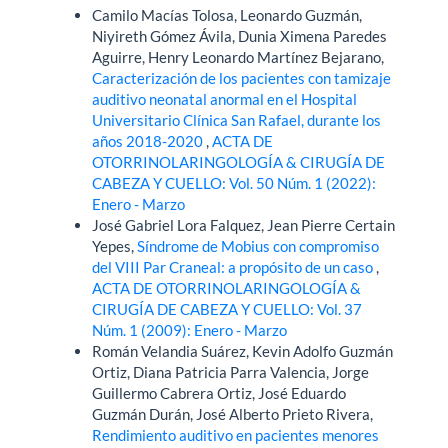
Camilo Macías Tolosa, Leonardo Guzmán,
Niyireth Gómez Ávila, Dunia Ximena Paredes
Aguirre, Henry Leonardo Martínez Bejarano,
Caracterización de los pacientes con tamizaje
auditivo neonatal anormal en el Hospital
Universitario Clínica San Rafael, durante los
años 2018-2020
,
ACTA DE
OTORRINOLARINGOLOGÍA & CIRUGÍA DE
CABEZA Y CUELLO: Vol. 50 Núm. 1 (2022):
Enero - Marzo
José Gabriel Lora Falquez, Jean Pierre Certain
Yepes,
Síndrome de Mobius con compromiso
del VIII Par Craneal: a propósito de un caso
,
ACTA DE OTORRINOLARINGOLOGÍA &
CIRUGÍA DE CABEZA Y CUELLO: Vol. 37
Núm. 1 (2009): Enero - Marzo
Román Velandia Suárez, Kevin Adolfo Guzmán
Ortiz, Diana Patricia Parra Valencia, Jorge
Guillermo Cabrera Ortiz, José Eduardo
Guzmán Durán, José Alberto Prieto Rivera,
Rendimiento auditivo en pacientes menores