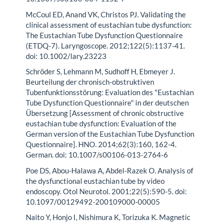
McCoul ED, Anand VK, Christos PJ. Validating the
clinical assessment of eustachian tube dysfunction:
The Eustachian Tube Dysfunction Questionnaire
(ETDQ-7). Laryngoscope. 2012;122(5):1137-41.
doi: 10.1002/lary.23223
Schröder S, Lehmann M, Sudhoff H, Ebmeyer J.
Beurteilung der chronisch-obstruktiven
Tubenfunktionsstörung: Evaluation des "Eustachian
Tube Dysfunction Questionnaire" in der deutschen
Übersetzung [Assessment of chronic obstructive
eustachian tube dysfunction: Evaluation of the
German version of the Eustachian Tube Dysfunction
Questionnaire]. HNO. 2014;62(3):160, 162-4.
German. doi: 10.1007/s00106-013-2764-6
Poe DS, Abou-Halawa A, Abdel-Razek O. Analysis of
the dysfunctional eustachian tube by video
endoscopy. Otol Neurotol. 2001;22(5):590-5. doi:
10.1097/00129492-200109000-00005
Naito Y, Honjo I, Nishimura K, Torizuka K. Magnetic