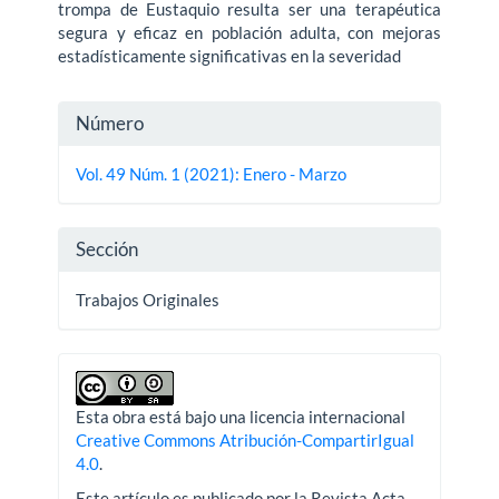
trompa de Eustaquio resulta ser una terapéutica
segura y eficaz en población adulta, con mejoras
estadísticamente significativas en la severidad
Detalles
Número
del
Vol. 49 Núm. 1 (2021): Enero - Marzo
artículo
Sección
Trabajos Originales
Esta obra está bajo una licencia internacional
Creative Commons Atribución-CompartirIgual
4.0
.
Este artículo es publicado por la Revista Acta