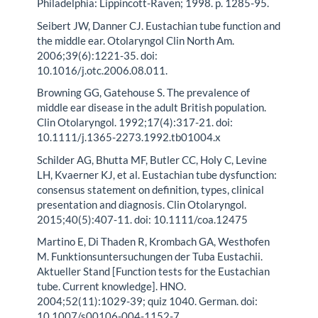
Philadelphia: Lippincott-Raven; 1998. p. 1285-95.
Seibert JW, Danner CJ. Eustachian tube function and
the middle ear. Otolaryngol Clin North Am.
2006;39(6):1221-35. doi:
10.1016/j.otc.2006.08.011.
Browning GG, Gatehouse S. The prevalence of
middle ear disease in the adult British population.
Clin Otolaryngol. 1992;17(4):317-21. doi:
10.1111/j.1365-2273.1992.tb01004.x
Schilder AG, Bhutta MF, Butler CC, Holy C, Levine
LH, Kvaerner KJ, et al. Eustachian tube dysfunction:
consensus statement on definition, types, clinical
presentation and diagnosis. Clin Otolaryngol.
2015;40(5):407-11. doi: 10.1111/coa.12475
Martino E, Di Thaden R, Krombach GA, Westhofen
M. Funktionsuntersuchungen der Tuba Eustachii.
Aktueller Stand [Function tests for the Eustachian
tube. Current knowledge]. HNO.
2004;52(11):1029-39; quiz 1040. German. doi:
10.1007/s00106-004-1152-7