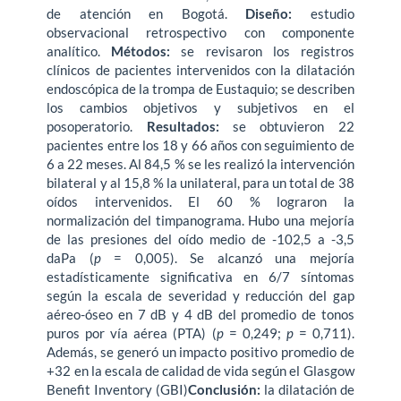
de atención en Bogotá.
Diseño:
estudio
observacional retrospectivo con componente
analítico.
Métodos:
se revisaron los registros
clínicos de pacientes intervenidos con la dilatación
endoscópica de la trompa de Eustaquio; se describen
los cambios objetivos y subjetivos en el
posoperatorio.
Resultados:
se obtuvieron 22
pacientes entre los 18 y 66 años con seguimiento de
6 a 22 meses. Al 84,5 % se les realizó la intervención
bilateral y al 15,8 % la unilateral, para un total de 38
oídos intervenidos. El 60 % lograron la
normalización del timpanograma. Hubo una mejoría
de las presiones del oído medio de -102,5 a -3,5
daPa (
p
= 0,005). Se alcanzó una mejoría
estadísticamente significativa en 6/7 síntomas
según la escala de severidad y reducción del gap
aéreo-óseo en 7 dB y 4 dB del promedio de tonos
puros por vía aérea (PTA) (
p
= 0,249;
p
= 0,711).
Además, se generó un impacto positivo promedio de
+32 en la escala de calidad de vida según el Glasgow
Benefit Inventory (GBI)
Conclusión:
la dilatación de