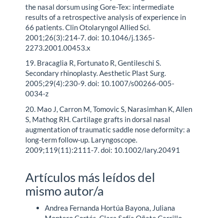
the nasal dorsum using Gore-Tex: intermediate
results of a retrospective analysis of experience in
66 patients. Clin Otolaryngol Allied Sci.
2001;26(3):214-7. doi: 10.1046/j.1365-
2273.2001.00453.x
19. Bracaglia R, Fortunato R, Gentileschi S.
Secondary rhinoplasty. Aesthetic Plast Surg.
2005;29(4):230-9. doi: 10.1007/s00266-005-
0034-z
20. Mao J, Carron M, Tomovic S, Narasimhan K, Allen
S, Mathog RH. Cartilage grafts in dorsal nasal
augmentation of traumatic saddle nose deformity: a
long-term follow-up. Laryngoscope.
2009;119(11):2111-7. doi: 10.1002/lary.20491
Artículos más leídos del
mismo autor/a
Andrea Fernanda Hortúa Bayona, Juliana
Montero Cortés, Clara Sofía Oñate Carrillo,