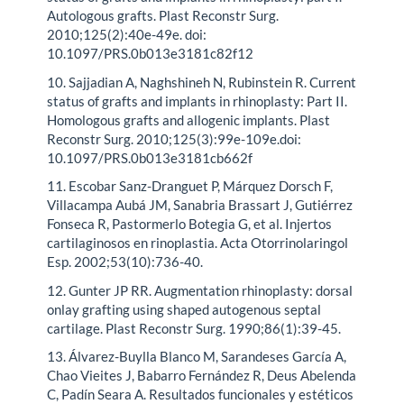
Autologous grafts. Plast Reconstr Surg.
2010;125(2):40e-49e. doi:
10.1097/PRS.0b013e3181c82f12
10. Sajjadian A, Naghshineh N, Rubinstein R. Current
status of grafts and implants in rhinoplasty: Part II.
Homologous grafts and allogenic implants. Plast
Reconstr Surg. 2010;125(3):99e-109e.doi:
10.1097/PRS.0b013e3181cb662f
11. Escobar Sanz-Dranguet P, Márquez Dorsch F,
Villacampa Aubá JM, Sanabria Brassart J, Gutiérrez
Fonseca R, Pastormerlo Botegia G, et al. Injertos
cartilaginosos en rinoplastia. Acta Otorrinolaringol
Esp. 2002;53(10):736-40.
12. Gunter JP RR. Augmentation rhinoplasty: dorsal
onlay grafting using shaped autogenous septal
cartilage. Plast Reconstr Surg. 1990;86(1):39-45.
13. Álvarez-Buylla Blanco M, Sarandeses García A,
Chao Vieites J, Babarro Fernández R, Deus Abelenda
C, Padín Seara A. Resultados funcionales y estéticos