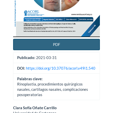
PDF
Publicado:
2021-03-31
DOI:
https://doi.org/10.37076/acorl.v49i1.540
Palabras clave:
Rinoplastia, procedimientos quirúrgicos
nasales, cartílagos nasales, complicaciones
posoperatorias
Contenido
Clara Sofía Oñate Carrillo
Universidad de Cartagena