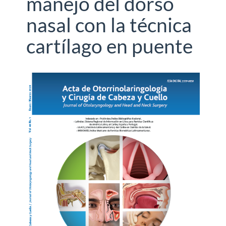
manejo del dorso
nasal con la técnica
cartílago en puente
Barra
lateral
del
artículo