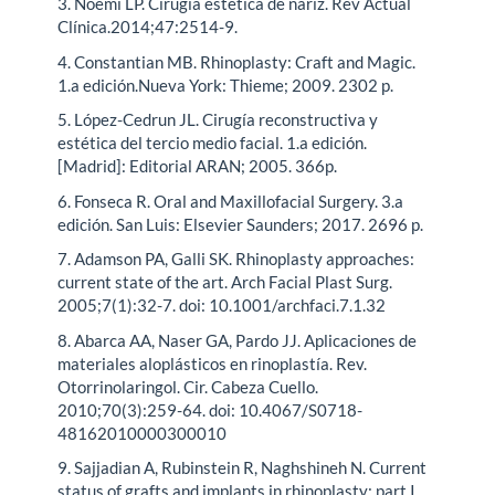
3. Noemi LP. Cirugía estética de nariz. Rev Actual
Clínica.2014;47:2514-9.
4. Constantian MB. Rhinoplasty: Craft and Magic.
1.a edición.Nueva York: Thieme; 2009. 2302 p.
5. López-Cedrun JL. Cirugía reconstructiva y
estética del tercio medio facial. 1.a edición.
[Madrid]: Editorial ARAN; 2005. 366p.
6. Fonseca R. Oral and Maxillofacial Surgery. 3.a
edición. San Luis: Elsevier Saunders; 2017. 2696 p.
7. Adamson PA, Galli SK. Rhinoplasty approaches:
current state of the art. Arch Facial Plast Surg.
2005;7(1):32-7. doi: 10.1001/archfaci.7.1.32
8. Abarca AA, Naser GA, Pardo JJ. Aplicaciones de
materiales aloplásticos en rinoplastía. Rev.
Otorrinolaringol. Cir. Cabeza Cuello.
2010;70(3):259-64. doi: 10.4067/S0718-
48162010000300010
9. Sajjadian A, Rubinstein R, Naghshineh N. Current
status of grafts and implants in rhinoplasty: part I.