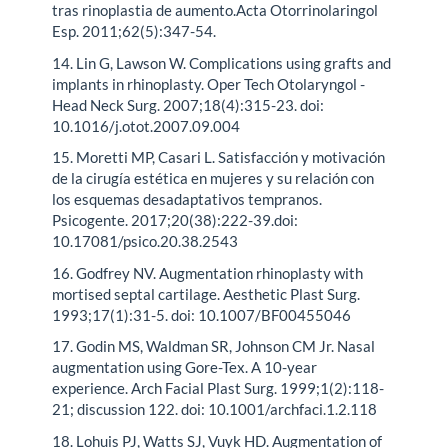
tras rinoplastia de aumento.Acta Otorrinolaringol
Esp. 2011;62(5):347-54.
14. Lin G, Lawson W. Complications using grafts and
implants in rhinoplasty. Oper Tech Otolaryngol -
Head Neck Surg. 2007;18(4):315-23. doi:
10.1016/j.otot.2007.09.004
15. Moretti MP, Casari L. Satisfacción y motivación
de la cirugía estética en mujeres y su relación con
los esquemas desadaptativos tempranos.
Psicogente. 2017;20(38):222-39.doi:
10.17081/psico.20.38.2543
16. Godfrey NV. Augmentation rhinoplasty with
mortised septal cartilage. Aesthetic Plast Surg.
1993;17(1):31-5. doi: 10.1007/BF00455046
17. Godin MS, Waldman SR, Johnson CM Jr. Nasal
augmentation using Gore-Tex. A 10-year
experience. Arch Facial Plast Surg. 1999;1(2):118-
21; discussion 122. doi: 10.1001/archfaci.1.2.118
18. Lohuis PJ, Watts SJ, Vuyk HD. Augmentation of