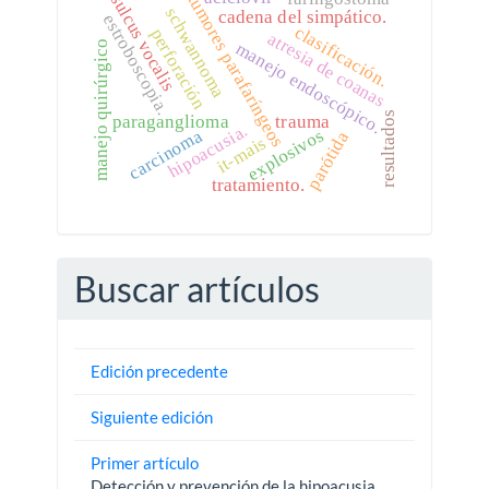
sulcus vocalis
tumores parafaríngeos
schwannoma
cadena del simpático.
estroboscopia.
clasificación.
perforación
atresia de coanas
manejo endoscópico.
manejo quirúrgico
resultados
paraganglioma
trauma
hipoacusia.
explosivos
carcinoma
parótida
it-mais
tratamiento.
Buscar artículos
Edición precedente
Siguiente edición
Primer artículo
Detección y prevención de la hipoacusia