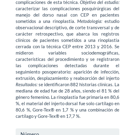
complicaciones de esta técnica.
Objetivo del estudio:
caracterizar las complicaciones posquirúrgicas del
manejo del dorso nasal con CEP en pacientes
sometidos a una rinoplastia.
Metodología:
estudio
observa­cional descriptivo, de corte transversal y de
carácter retrospectivo, que abarca los registros
clínicos de pacientes sometidos a una rinoplastia
cerrada con la técnica CEP entre 2013 y 2016. Se
midieron variables sociodemográficas,
características del procedimiento y se registraron
las complicaciones detectadas durante el
seguimiento posoperatorio: aparición de infección,
extrusión, desplazamiento y reabsorción del injerto
Resultados:
se identificaron 882 historias clínicas. La
mediana de edad fue de 28 años, siendo el 81 % del
género femenino. La rinoplastia fue primaria en 80,6
%, el material del injerto dorsal fue solo cartílago en
80,6 %, Gore-Tex® en 1,7 % y una combinación de
cartílago y Gore-Tex® en 17,7 %.
Detalles
Número