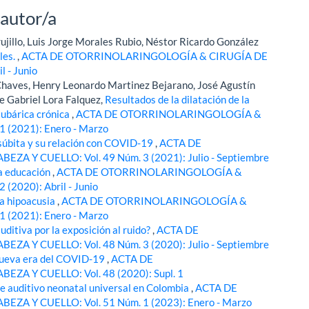
 autor/a
jillo, Luis Jorge Morales Rubio, Néstor Ricardo González
les.
,
ACTA DE OTORRINOLARINGOLOGÍA & CIRUGÍA DE
 - Junio
Chaves, Henry Leonardo Martinez Bejarano, José Agustín
se Gabriel Lora Falquez,
Resultados de la dilatación de la
tubárica crónica
,
ACTA DE OTORRINOLARINGOLOGÍA &
 (2021): Enero - Marzo
súbita y su relación con COVID-19
,
ACTA DE
 Y CUELLO: Vol. 49 Núm. 3 (2021): Julio - Septiembre
a educación
,
ACTA DE OTORRINOLARINGOLOGÍA &
(2020): Abril - Junio
la hipoacusia
,
ACTA DE OTORRINOLARINGOLOGÍA &
 (2021): Enero - Marzo
uditiva por la exposición al ruido?
,
ACTA DE
 Y CUELLO: Vol. 48 Núm. 3 (2020): Julio - Septiembre
nueva era del COVID-19
,
ACTA DE
A Y CUELLO: Vol. 48 (2020): Supl. 1
e auditivo neonatal universal en Colombia
,
ACTA DE
A Y CUELLO: Vol. 51 Núm. 1 (2023): Enero - Marzo