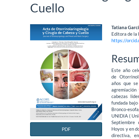
Cuello
Barra
Conte
Tatiana Garc
Editora de la
lateral
princi
https://orci
del
del
Resu
artículo
artícu
Este año cel
de Otorrinol
años que se 
agremiación 
cabezas lide
fundada bajo 
Bronco-esofa
UNIDIA ( Uni
Septiembre d
Hoyos y en do
PDF
directiva, e