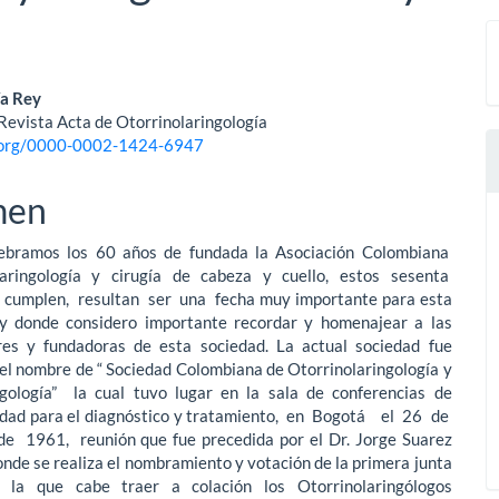
nido
ía Rey
 Revista Acta de Otorrinolaringología
pal
d.org/0000-0002-1424-6947
men
lo
ebramos los 60 años de fundada la Asociación Colombiana
aringología y cirugía de cabeza y cuello, estos sesenta
cumplen, resultan ser una fecha muy importante para esta
y donde considero importante recordar y homenajear a las
res y fundadoras de esta sociedad. La actual sociedad fue
el nombre de “ Sociedad Colombiana de Otorrinolaringología y
gología” la cual tuvo lugar en la sala de conferencias de
dad para el diagnóstico y tratamiento, en Bogotá el 26 de
e 1961, reunión que fue precedida por el Dr. Jorge Suarez
nde se realiza el nombramiento y votación de la primera junta
n la que cabe traer a colación los Otorrinolaringólogos