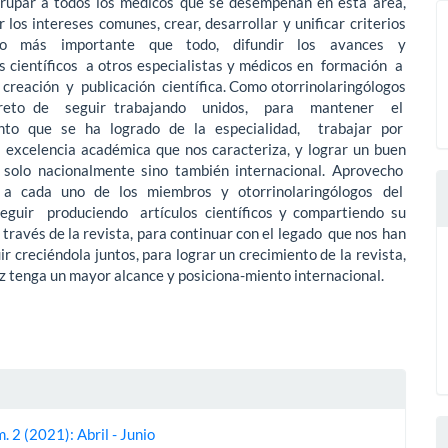
rupar a todos los médicos que se desempeñan en esta área,
 los intereses comunes, crear, desarrollar y unificar criterios
ero más importante que todo, difundir los avances y
s científicos a otros especialistas y médicos en formación a
creación y publicación científica. Como otorrinolaringólogos
 reto de seguir trabajando unidos, para mantener el
ento que se ha logrado de la especialidad, trabajar por
excelencia académica que nos caracteriza, y lograr un buen
solo nacionalmente sino también internacional. Aprovecho
r a cada uno de los miembros y otorrinolaringólogos del
guir produciendo artículos científicos y compartiendo su
 través de la revista, para continuar con el legado que nos han
ir creciéndola juntos, para lograr un crecimiento de la revista,
z tenga un mayor alcance y posiciona-miento internacional.
es
. 2 (2021): Abril - Junio