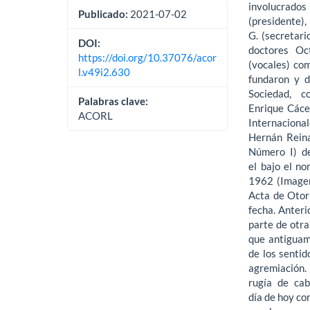
involucrados
Publicado:
2021-07-02
(presidente),
G. (secretari
DOI:
doctores Oct
https://doi.org/10.37076/acor
(vocales) co
l.v49i2.630
fundaron y 
Sociedad, c
Palabras clave:
Enrique Cácer
ACORL
Internaciona
Hernán Reina
Número I) de
el bajo el n
1962 (Imagen
Acta de Otorr
fecha. Anteri
parte de otra
que antiguam
de los sentid
agremiación.
rugía de ca
día de hoy co