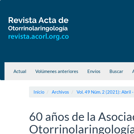
Navegación
principal
Contenido
principal
Barra
lateral
Actual
Volúmenes anteriores
Envíos
Buscar
Inicio
Archivos
Vol. 49 Núm. 2 (2021): Abril -
60 años de la Asoci
Otorrinolaringología