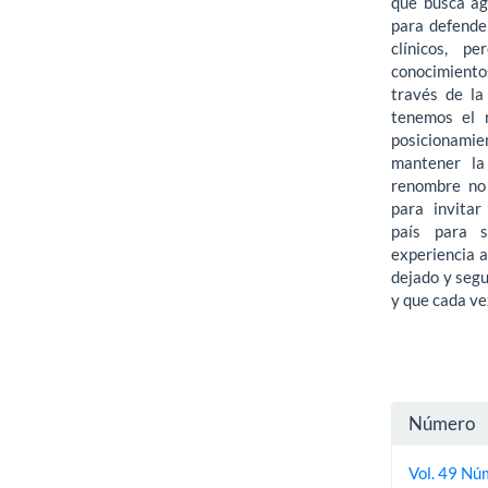
que busca ag
para defender
clínicos, p
conocimiento
través de la 
tenemos el
posicionami
mantener la 
renombre no 
para invita
país para se
experiencia a
dejado y segu
y que cada ve
Detall
Número
del
Vol. 49 Núm