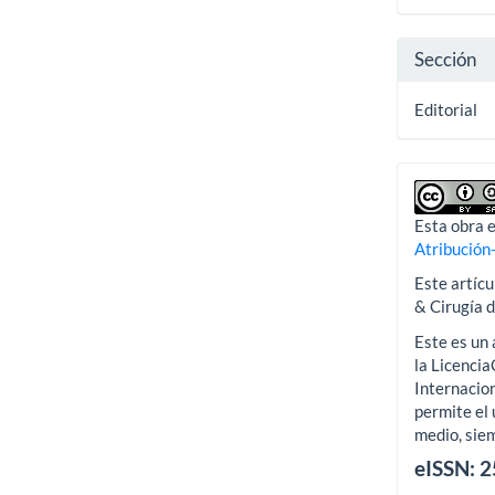
artícu
Sección
Editorial
Esta obra e
Atribución
Este artícu
& Cirugía 
Este es un 
la Licenci
Internacion
permite el 
medio, siem
eISSN: 