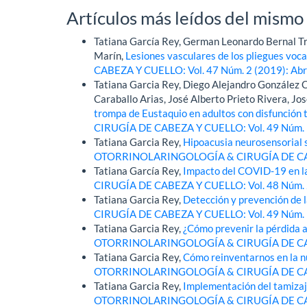
Artículos más leídos del mismo
Tatiana García Rey, German Leonardo Bernal Tru
Marín,
Lesiones vasculares de los pliegues voca
CABEZA Y CUELLO: Vol. 47 Núm. 2 (2019): Abril
Tatiana Garcia Rey, Diego Alejandro González 
Caraballo Arias, José Alberto Prieto Rivera, Jo
trompa de Eustaquio en adultos con disfunción 
CIRUGÍA DE CABEZA Y CUELLO: Vol. 49 Núm. 1
Tatiana Garcia Rey,
Hipoacusia neurosensorial 
OTORRINOLARINGOLOGÍA & CIRUGÍA DE CABEZA
Tatiana García Rey,
Impacto del COVID-19 en l
CIRUGÍA DE CABEZA Y CUELLO: Vol. 48 Núm. 2 
Tatiana Garcia Rey,
Detección y prevención de 
CIRUGÍA DE CABEZA Y CUELLO: Vol. 49 Núm. 1
Tatiana Garcia Rey,
¿Cómo prevenir la pérdida a
OTORRINOLARINGOLOGÍA & CIRUGÍA DE CABEZA
Tatiana Garcia Rey,
Cómo reinventarnos en la 
OTORRINOLARINGOLOGÍA & CIRUGÍA DE CABEZ
Tatiana Garcia Rey,
Implementación del tamizaj
OTORRINOLARINGOLOGÍA & CIRUGÍA DE CABEZ