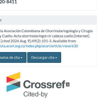
120-8411
ar
 la Asociación Colombiana de Otorrinolaringología y Cirugía
 Cuello. Acta otorrinolaringol cir cabeza cuello [Internet].
 [cited 2026 Aug. 9];49(2):101-3. Available from:
ista.acorl.org.co/index.php/acorl/article/view/630
matos de cita
Descargar cita
0