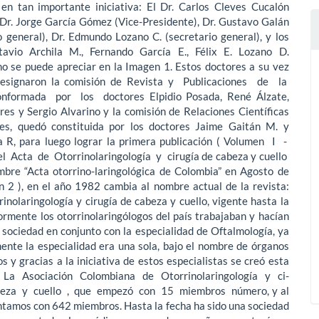
 en tan importante iniciativa: El Dr. Carlos Cleves Cucalón
 Dr. Jorge García Gómez (Vice-Presidente), Dr. Gustavo Galán
o general), Dr. Edmundo Lozano C. (secretario general), y los
avio Archila M., Fernando García E., Félix E. Lozano D.
mo se puede apreciar en la Imagen 1. Estos doctores a su vez
designaron la comisión de Revista y Publicaciones de la
onformada por los doctores Elpidio Posada, René Álzate,
es y Sergio Alvarino y la comisión de Relaciones Científicas
les, quedó constituida por los doctores Jaime Gaitán M. y
 R, para luego lograr la primera publicación ( Volumen I -
l Acta de Otorrinolaringología y cirugía de cabeza y cuello
ombre “Acta otorrino-laringológica de Colombia” en Agosto de
 2 ), en el año 1982 cambia al nombre actual de la revista:
inolaringología y cirugía de cabeza y cuello, vigente hasta la
ormente los otorrinolaringólogos del país trabajaban y hacían
 sociedad en conjunto con la especialidad de Oftalmología, ya
ente la especialidad era una sola, bajo el nombre de órganos
os y gracias a la iniciativa de estos especialistas se creó esta
 La Asociación Colombiana de Otorrinolaringología y ci-
beza y cuello , que empezó con 15 miembros número, y al
ntamos con 642 miembros. Hasta la fecha ha sido una sociedad