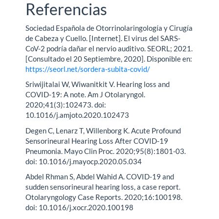
Referencias
Sociedad Española de Otorrinolaringología y Cirugía
de Cabeza y Cuello. [Internet]. El virus del SARS-
CoV-2 podría dañar el nervio auditivo. SEORL; 2021.
[Consultado el 20 Septiembre, 2020]. Disponible en:
https://seorl.net/sordera-subita-covid/
Sriwijitalai W, Wiwanitkit V. Hearing loss and
COVID-19: A note. Am J Otolaryngol.
2020;41(3):102473. doi:
10.1016/j.amjoto.2020.102473
Degen C, Lenarz T, Willenborg K. Acute Profound
Sensorineural Hearing Loss After COVID-19
Pneumonia. Mayo Clin Proc. 2020;95(8):1801-03.
doi: 10.1016/j.mayocp.2020.05.034
Abdel Rhman S, Abdel Wahid A. COVID-19 and
sudden sensorineural hearing loss, a case report.
Otolaryngology Case Reports. 2020;16:100198.
doi: 10.1016/j.xocr.2020.100198