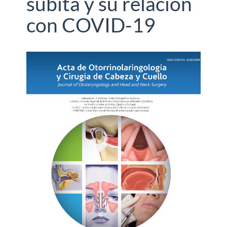
súbita y su relación
con COVID-19
Barra
lateral
del
artículo