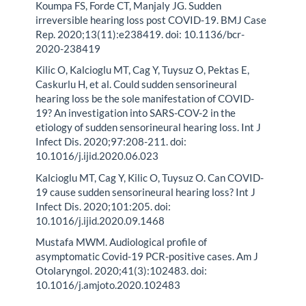
Koumpa FS, Forde CT, Manjaly JG. Sudden
irreversible hearing loss post COVID-19. BMJ Case
Rep. 2020;13(11):e238419. doi: 10.1136/bcr-
2020-238419
Kilic O, Kalcioglu MT, Cag Y, Tuysuz O, Pektas E,
Caskurlu H, et al. Could sudden sensorineural
hearing loss be the sole manifestation of COVID-
19? An investigation into SARS-COV-2 in the
etiology of sudden sensorineural hearing loss. Int J
Infect Dis. 2020;97:208-211. doi:
10.1016/j.ijid.2020.06.023
Kalcioglu MT, Cag Y, Kilic O, Tuysuz O. Can COVID-
19 cause sudden sensorineural hearing loss? Int J
Infect Dis. 2020;101:205. doi:
10.1016/j.ijid.2020.09.1468
Mustafa MWM. Audiological profile of
asymptomatic Covid-19 PCR-positive cases. Am J
Otolaryngol. 2020;41(3):102483. doi:
10.1016/j.amjoto.2020.102483