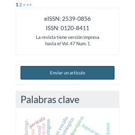
1
2
>
>>
issn
eISSN: 2539-0856
ISSN: 0120-8411
La revista tiene versión impresa
hasta el Vol. 47 Num. 1
Enviar un artículo
Palabras clave
sulcus vocalis
parótida
manejo quirúrgico
hipoacusia.