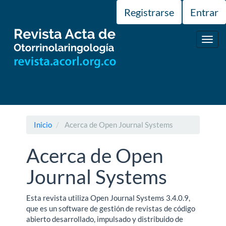
Navegación
Registrarse
Entrar
principal
Contenido
principal
Toggl
Barra
navig
lateral
Inicio
Acerca de Open Journal Systems
Acerca de Open
Journal Systems
Esta revista utiliza Open Journal Systems 3.4.0.9,
que es un software de gestión de revistas de código
abierto desarrollado, impulsado y distribuido de