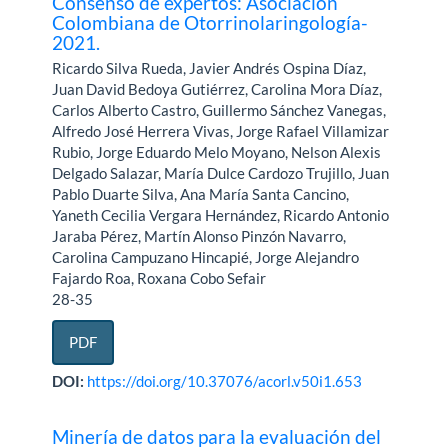
Consenso de expertos: Asociación
Colombiana de Otorrinolaringología-
2021.
Ricardo Silva Rueda, Javier Andrés Ospina Díaz,
Juan David Bedoya Gutiérrez, Carolina Mora Díaz,
Carlos Alberto Castro, Guillermo Sánchez Vanegas,
Alfredo José Herrera Vivas, Jorge Rafael Villamizar
Rubio, Jorge Eduardo Melo Moyano, Nelson Alexis
Delgado Salazar, María Dulce Cardozo Trujillo, Juan
Pablo Duarte Silva, Ana María Santa Cancino,
Yaneth Cecilia Vergara Hernández, Ricardo Antonio
Jaraba Pérez, Martín Alonso Pinzón Navarro,
Carolina Campuzano Hincapié, Jorge Alejandro
Fajardo Roa, Roxana Cobo Sefair
28-35
PDF
DOI:
https://doi.org/10.37076/acorl.v50i1.653
Minería de datos para la evaluación del