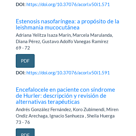
DOI:
https://doi.org/10.37076/acorl.v50i1.571
Estenosis nasofaríngea: a propósito de la
leishmania mucocutánea
Adriana Yelitza Isaza Marín, Marcela Marulanda,
Diana Pérez, Gustavo Adolfo Vanegas Ramírez
69 - 72
PDF
DOI:
https://doi.org/10.37076/acorl.v50i1.591
Encefalocele en paciente con síndrome
de Hurler: descripción y revisión de
alternativas terapéuticas
Andrés González Fernández, Koro Zubimendi, Miren
Ondiz Arechaga, Ignacio Sanhueza , Sheila Huerga
73 - 76
PDF