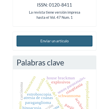
ISSN: 0120-8411
La revista tiene versión impresa
hasta el Vol. 47 Num. 1
Enviar un artículo
Palabras clave
senos paranasales.
tratamiento
house brackman
parótida
cadena del simpático.
explosivos
rinoseptoplastia
rinoplastia
carcinoma
estroboscopia.
schwannoma
atresia de coanas
aciclovir
paraganglioma
it-mais
trauma
hipoacusia.