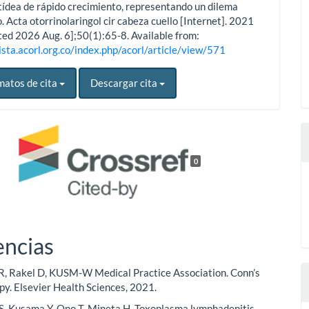
ídea de rápido crecimiento, representando un dilema
. Acta otorrinolaringol cir cabeza cuello [Internet]. 2021
ted 2026 Aug. 6];50(1):65-8. Available from:
ista.acorl.org.co/index.php/acorl/article/view/571
matos de cita
Descargar cita
0
encias
 R, Rakel D, KUSM-W Medical Practice Association. Conn’s
py. Elsevier Health Sciences, 2021.
S, Kusama Y, Ono T, Mineta H. Toxoplasma lymphadenitis