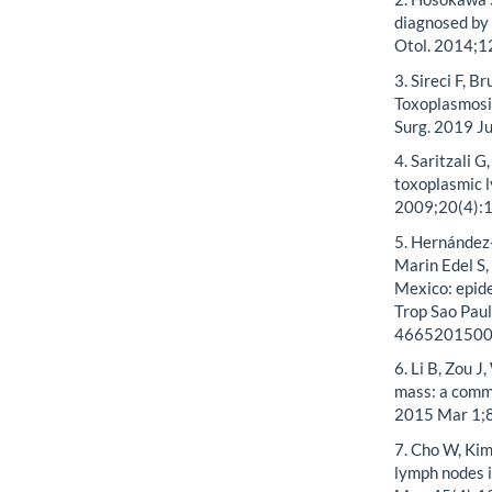
diagnosed by 
Otol. 2014;
3. Sireci F, B
Toxoplasmosi
Surg. 2019 
4. Saritzali 
toxoplasmic l
2009;20(4):
5. Hernández
Marin Edel S,
Mexico: epide
Trop Sao Pau
4665201500
6. Li B, Zou 
mass: a commo
2015 Mar 1;8
7. Cho W, Kim
lymph nodes i