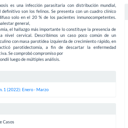
osis es una infección parasitaria con distribución mundial,
definitivo son los felinos. Se presenta con un cuadro clínico
difuso solo en el 20 % de los pacientes inmunocompetentes.
alestar general,
amia, el hallazgo más importante lo constituye la presencia de
 a nivel cervical. Describimos un caso poco común de un
ulino con masa parotídea izquierda de crecimiento rápido, en
acticó parotidectomía, a fin de descartar la enfermedad
ativa. Se comprobó compromiso por
ndii luego de múltiples análisis.
es
m. 1 (2022): Enero - Marzo
lo
e Casos