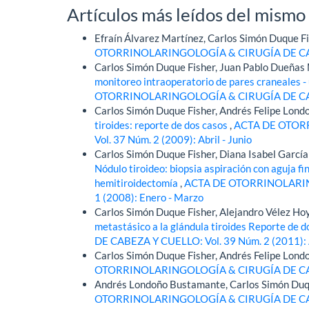
Artículos más leídos del mismo
Efraín Álvarez Martínez, Carlos Simón Duque F
OTORRINOLARINGOLOGÍA & CIRUGÍA DE CABEZ
Carlos Simón Duque Fisher, Juan Pablo Dueñas
monitoreo intraoperatorio de pares craneales - 
OTORRINOLARINGOLOGÍA & CIRUGÍA DE CABEZ
Carlos Simón Duque Fisher, Andrés Felipe Lon
tiroides: reporte de dos casos
,
ACTA DE OTOR
Vol. 37 Núm. 2 (2009): Abril - Junio
Carlos Simón Duque Fisher, Diana Isabel García
Nódulo tiroideo: biopsia aspiración con aguja fi
hemitiroidectomía
,
ACTA DE OTORRINOLARING
1 (2008): Enero - Marzo
Carlos Simón Duque Fisher, Alejandro Vélez Ho
metastásico a la glándula tiroides Reporte de 
DE CABEZA Y CUELLO: Vol. 39 Núm. 2 (2011): A
Carlos Simón Duque Fisher, Andrés Felipe Lon
OTORRINOLARINGOLOGÍA & CIRUGÍA DE CABEZA
Andrés Londoño Bustamante, Carlos Simón Duqu
OTORRINOLARINGOLOGÍA & CIRUGÍA DE CABEZ