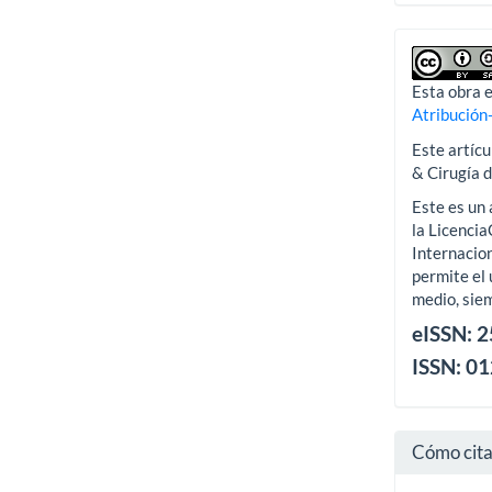
Esta obra e
Atribución
Este artícu
& Cirugía 
Este es un 
la Licenci
Internacion
permite el 
medio, siem
eISSN: 
ISSN: 0
Cómo cit