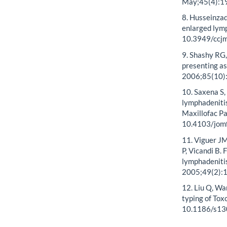
May;45(4):19
8. Husseinzad
enlarged lymp
10.3949/ccj
9. Shashy RG,
presenting as
2006;85(10)
10. Saxena S
lymphadenitis
Maxillofac Pa
10.4103/jom
11. Viguer J
P, Vicandi B.
lymphadenitis
2005;49(2):
12. Liu Q, Wa
typing of Tox
10.1186/s13