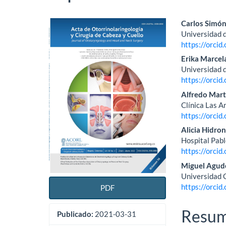
Barra
Conte
Carlos Simón
Universidad 
lateral
princi
https://orci
del
del
Erika Marcel
Universidad 
artículo
artícu
https://orci
Alfredo Mart
Clínica Las A
https://orci
Alicia Hidro
Hospital Pab
https://orci
Miguel Agud
Universidad 
https://orci
PDF
Resu
Publicado:
2021-03-31