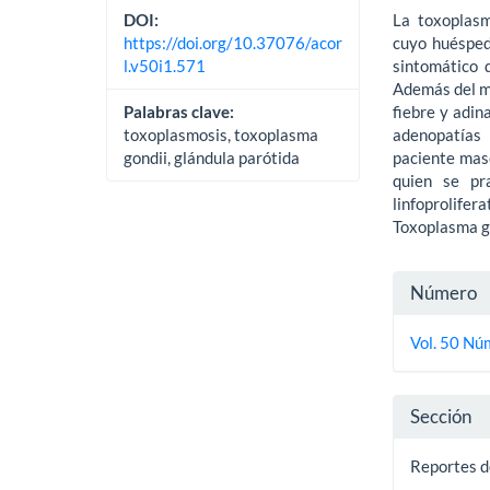
DOI:
La toxoplasm
https://doi.org/10.37076/acor
cuyo huésped 
l.v50i1.571
sintomático 
Además del m
Palabras clave:
fiebre y adin
toxoplasmosis, toxoplasma
adenopatías
gondii, glándula parótida
paciente masc
quien se pr
linfoprolifer
Toxoplasma go
Detall
Número
del
Vol. 50 Nú
artícu
Sección
Reportes d