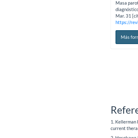
Masa parot
diagnóstico
Mar. 31 [ci
https://rev
Más for
Refer
1. Kellerman
current thera
2. Hosokawa 