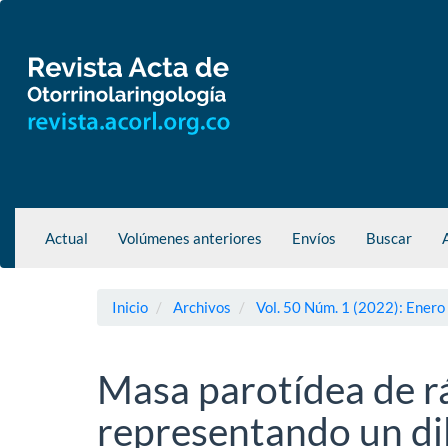
Navegación
principal
Contenido
principal
Barra
lateral
Actual
Volúmenes anteriores
Envíos
Buscar
Inicio
Archivos
Vol. 50 Núm. 1 (2022): Enero
Masa parotídea de r
representando un di