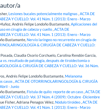
 autor/a
isher,
Lesiones bucales potencialmente malignas
,
ACTA DE
A Y CUELLO: Vol. 41 Núm. 1 (2013): Enero - Marzo
 Muñoz, Andrés Felipe Londoño Bustamante,
Aplicaciones del
uso en cirugía de cabeza y cuello
,
ACTA DE
A Y CUELLO: Vol. 41 Núm. 1 (2013): Enero - Marzo
doño Bustamante,
Nervio laríngeo no recurrente en cirugía de
RINOLARINGOLOGÍA & CIRUGÍA DE CABEZA Y CUELLO:
 Posada, Claudia Osorio Corchuelo, Carolina Rendón García,
na vs. resultado de patología, después de tiroidectomía o
OLOGÍA & CIRUGÍA DE CABEZA Y CUELLO: Vol. 36 Núm.
yos, Andrés Felipe Londoño Bustamante,
Melanoma
dos casos
,
ACTA DE OTORRINOLARINGOLOGÍA & CIRUGÍA
bril - Junio
doño Bustamante,
Fístula de quilo: reporte de un caso
,
ACTA DE
 Y CUELLO: Vol. 37 Núm. 4 (2009): Octubre -Diciembre
e Fisher, Adriana Penagos Vélez,
Nódulo tiroideo
,
ACTA DE
A Y CUELLO: Vol. 41 Núm. 1 (2013): Enero - Marzo