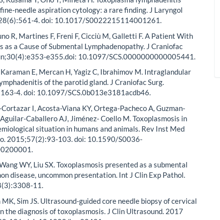
fine-needle aspiration cytology: a rare finding. J Laryngol
128(6):561-4. doi: 10.1017/S0022215114001261.
runo R, Martines F, Freni F, Cicciù M, Galletti F. A Patient With
s as a Cause of Submental Lymphadenopathy. J Craniofac
Jun;30(4):e353-e355.doi: 10.1097/SCS.0000000000005441.
G, Karaman E, Mercan H, Yagiz C, Ibrahimov M. Intraglandular
ymphadenitis of the parotid gland. J Craniofac Surg.
1163-4. doi: 10.1097/SCS.0b013e3181acdb46.
-Cortazar I, Acosta-Viana KY, Ortega-Pacheco A, Guzman-
 Aguilar-Caballero AJ, Jiménez- Coello M. Toxoplasmosis in
miological situation in humans and animals. Rev Inst Med
lo. 2015;57(2):93-103. doi: 10.1590/S0036-
0200001.
J, Wang WY, Liu SX. Toxoplasmosis presented as a submental
n disease, uncommon presentation. Int J Clin Exp Pathol.
(3):3308-11.
 MK, Sim JS. Ultrasound-guided core needle biopsy of cervical
n the diagnosis of toxoplasmosis. J Clin Ultrasound. 2017