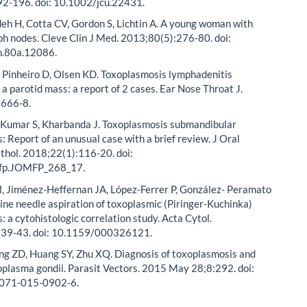
2-196. doi: 10.1002/jcu.22431.
eh H, Cotta CV, Gordon S, Lichtin A. A young woman with
h nodes. Cleve Clin J Med. 2013;80(5):276-80. doi:
m.80a.12086.
 Pinheiro D, Olsen KD. Toxoplasmosis lymphadenitis
 a parotid mass: a report of 2 cases. Ear Nose Throat J.
:666-8.
, Kumar S, Kharbanda J. Toxoplasmosis submandibular
: Report of an unusual case with a brief review. J Oral
thol. 2018;22(1):116-20. doi:
fp.JOMFP_268_17.
M, Jiménez-Heffernan JA, López-Ferrer P, González- Peramato
 Fine needle aspiration of toxoplasmic (Piringer-Kuchinka)
: a cytohistologic correlation study. Acta Cytol.
139-43. doi: 10.1159/000326121.
ng ZD, Huang SY, Zhu XQ. Diagnosis of toxoplasmosis and
oplasma gondii. Parasit Vectors. 2015 May 28;8:292. doi:
071-015-0902-6.