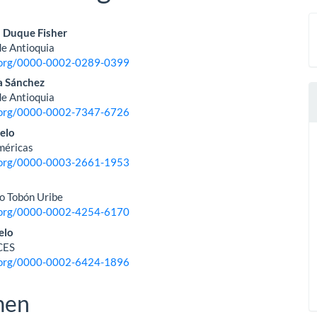
nido
 Duque Fisher
de Antioquia
pal
d.org/0000-0002-0289-0399
a Sánchez
de Antioquia
lo
d.org/0000-0002-7347-6726
elo
méricas
d.org/0000-0003-2661-1953
n
lo Tobón Uribe
d.org/0000-0002-4254-6170
elo
CES
d.org/0000-0002-6424-1896
men