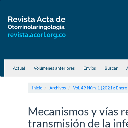
Navegación
principal
Contenido
principal
Barra
lateral
Actual
Volúmenes anteriores
Envíos
Buscar
Inicio
Archivos
Vol. 49 Núm. 1 (2021): Enero
Mecanismos y vías re
transmisión de la i