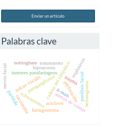
Enviar un artículo
Palabras clave
explosivos
cadena del simpático.
nottingham
tratamiento
nervio facial
hipoacusia.
tumores parafaríngeos
parálisis facial
paraganglioma
sulcus vocalis
trauma
perforación
hemangioma
it-mais
parótida
schwannoma
atresia de coanas
carcinoma
aciclovir
faringostoma