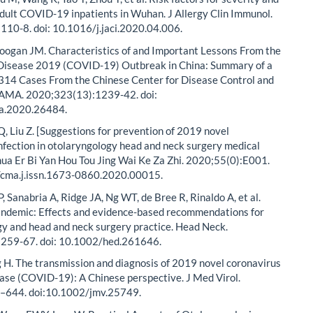
adult COVID-19 inpatients in Wuhan. J Allergy Clin Immunol.
110-8. doi: 10.1016/j.jaci.2020.04.006.
oogan JM. Characteristics of and Important Lessons From the
Disease 2019 (COVID-19) Outbreak in China: Summary of a
 314 Cases From the Chinese Center for Disease Control and
JAMA. 2020;323(13):1239-42. doi:
a.2020.26484.
XQ, Liu Z. [Suggestions for prevention of 2019 novel
nfection in otolaryngology head and neck surgery medical
hua Er Bi Yan Hou Tou Jing Wai Ke Za Zhi. 2020;55(0):E001.
/cma.j.issn.1673-0860.2020.00015.
, Sanabria A, Ridge JA, Ng WT, de Bree R, Rinaldo A, et al.
demic: Effects and evidence-based recommendations for
y and head and neck surgery practice. Head Neck.
259-67. doi: 10.1002/hed.261646.
g H. The transmission and diagnosis of 2019 novel coronavirus
ease (COVID-19): A Chinese perspective. J Med Virol.
–644. doi:10.1002/jmv.25749.