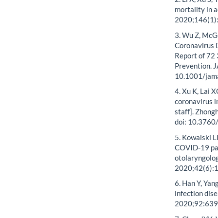
mortality in 
2020;146(1):
3. Wu Z, McG
Coronavirus 
Report of 72
Prevention. 
10.1001/jam
4. Xu K, Lai 
coronavirus i
staff]. Zhong
doi: 10.3760
5. Kowalski LP
COVID-19 pan
otolaryngolog
2020;42(6):1
6. Han Y, Yan
infection dis
2020;92:639