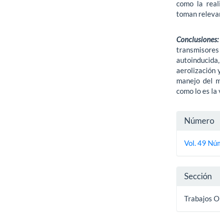
como la real
toman releva
Conclusiones:
transmisores 
autoinducida
aerolización 
manejo del m
como lo es la
Detall
Número
del
Vol. 49 Nú
artícu
Sección
Trabajos O