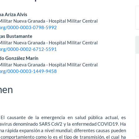
nido
a Ariza Alvis
ilitar Nueva Granada - Hospital Militar Central
pal
d.org/0000-0003-0798-5992
gas Bustamante
ilitar Nueva Granada - Hospital Militar Central
lo
d.org/0000-0002-6712-5591
do González Marín
ilitar Nueva Granada - Hospital Militar Central
d.org/0000-0003-1449-9458
men
:
El causante de la emergencia en salud pública actual, es
avirus denominado SARS CoV2 y la enfermedad COVID19. Ha
a rápida expansión a nivel mundial; diferentes causas pueden
 comportamiento como lo es el tipo de transmisión, el cual ha