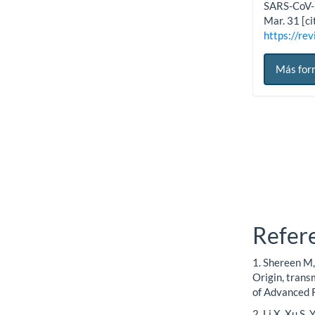
SARS-CoV-2.
Mar. 31 [c
https://rev
Más for
Refer
1. Shereen M,
Origin, trans
of Advanced 
2. Li X, Xu S,