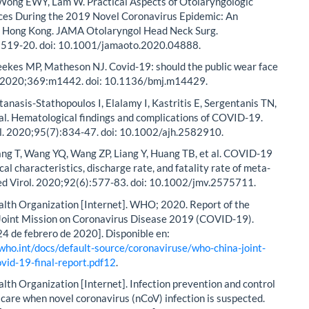
 Wong EWY, Lam W. Practical Aspects of Otolaryngologic
ices During the 2019 Novel Coronavirus Epidemic: An
n Hong Kong. JAMA Otolaryngol Head Neck Surg.
519-20. doi: 10.1001/jamaoto.2020.04888.
eekes MP, Matheson NJ. Covid-19: should the public wear face
 2020;369:m1442. doi: 10.1136/bmj.m14429.
Ntanasis-Stathopoulos I, Elalamy I, Kastritis E, Sergentanis TN,
 al. Hematological findings and complications of COVID-19.
. 2020;95(7):834-47. doi: 10.1002/ajh.2582910.
ang T, Wang YQ, Wang ZP, Liang Y, Huang TB, et al. COVID-19
ical characteristics, discharge rate, and fatality rate of meta-
Med Virol. 2020;92(6):577-83. doi: 10.1002/jmv.2575711.
alth Organization [Internet]. WHO; 2020. Report of the
int Mission on Coronavirus Disease 2019 (COVID-19).
24 de febrero de 2020]. Disponible en:
who.int/docs/default-source/coronaviruse/who-china-joint-
vid-19-final-report.pdf12
.
lth Organization [Internet]. Infection prevention and control
 care when novel coronavirus (nCoV) infection is suspected.