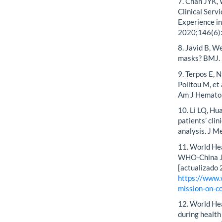
7. Chan JYK,
Clinical Serv
Experience i
2020;146(6):
8. Javid B, W
masks? BMJ.
9. Terpos E, 
Politou M, et
Am J Hematol
10. Li LQ, Hu
patients’ clin
analysis. J 
11. World He
WHO-China Jo
[actualizado 
https://www.
mission-on-co
12. World Hea
during health