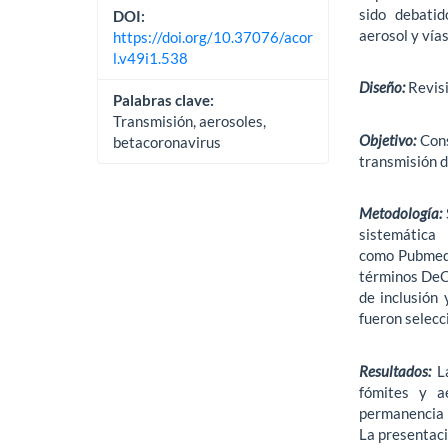
sido debatid
DOI:
aerosol y vía
https://doi.org/10.37076/acor
l.v49i1.538
Diseño:
Revisi
Palabras clave:
Transmisión, aerosoles,
Objetivo:
Cons
betacoronavirus
transmisión 
Metodología:
siste
como Pubmed
términos DeCS
de inclusión 
fueron selecc
Resultados:
La
fómites y ae
permanencia i
La presentaci