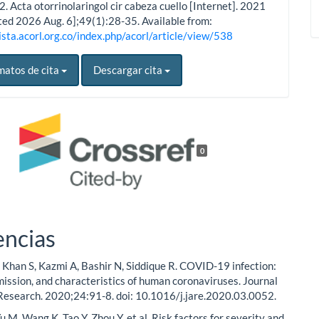
 Acta otorrinolaringol cir cabeza cuello [Internet]. 2021
ited 2026 Aug. 6];49(1):28-35. Available from:
ista.acorl.org.co/index.php/acorl/article/view/538
matos de cita
Descargar cita
0
encias
 Khan S, Kazmi A, Bashir N, Siddique R. COVID-19 infection:
mission, and characteristics of human coronaviruses. Journal
Research. 2020;24:91-8. doi: 10.1016/j.jare.2020.03.0052.
 Yu M, Wang K, Tao Y, Zhou Y, et al. Risk factors for severity and