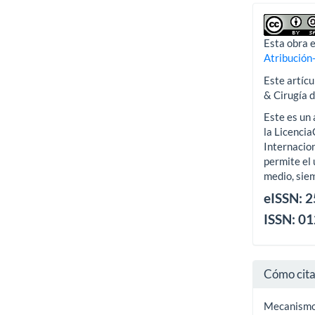
Esta obra e
Atribución
Este artícu
& Cirugía 
Este es un 
la Licenci
Internacion
permite el 
medio, siem
eISSN: 
ISSN: 0
Cómo cit
Mecanismos 