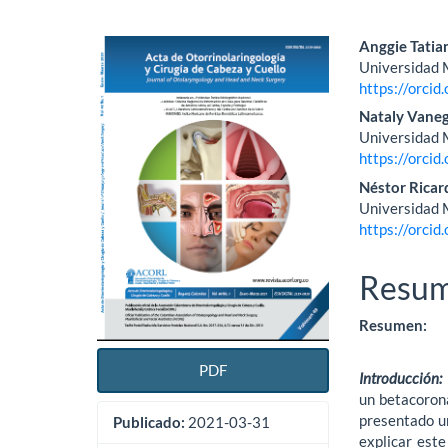
Barra
Conte
Anggie Tatian
Universidad M
lateral
princi
https://orci
del
del
Nataly Vane
Universidad M
artículo
artícu
https://orci
Néstor Ricar
Universidad M
https://orci
Resu
Resumen:
PDF
Introducción
un betacoron
presentado un
Publicado:
2021-03-31
explicar este