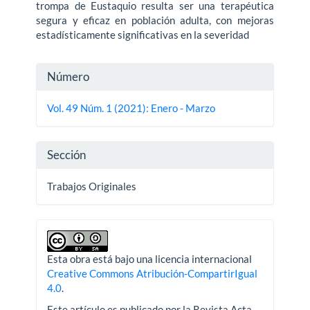
trompa de Eustaquio resulta ser una terapéutica
segura y eficaz en población adulta, con mejoras
estadísticamente significativas en la severidad
Detalles
Número
del
Vol. 49 Núm. 1 (2021): Enero - Marzo
artículo
Sección
Trabajos Originales
Esta obra está bajo una licencia internacional
Creative Commons Atribución-CompartirIgual
4.0
.
Este artículo es publicado por la Revista Acta