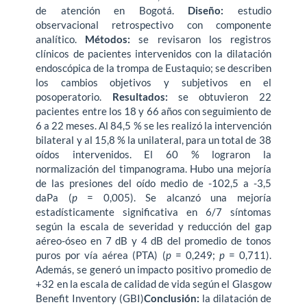
de atención en Bogotá.
Diseño:
estudio
observacional retrospectivo con componente
analítico.
Métodos:
se revisaron los registros
clínicos de pacientes intervenidos con la dilatación
endoscópica de la trompa de Eustaquio; se describen
los cambios objetivos y subjetivos en el
posoperatorio.
Resultados:
se obtuvieron 22
pacientes entre los 18 y 66 años con seguimiento de
6 a 22 meses. Al 84,5 % se les realizó la intervención
bilateral y al 15,8 % la unilateral, para un total de 38
oídos intervenidos. El 60 % lograron la
normalización del timpanograma. Hubo una mejoría
de las presiones del oído medio de -102,5 a -3,5
daPa (
p
= 0,005). Se alcanzó una mejoría
estadísticamente significativa en 6/7 síntomas
según la escala de severidad y reducción del gap
aéreo-óseo en 7 dB y 4 dB del promedio de tonos
puros por vía aérea (PTA) (
p
= 0,249;
p
= 0,711).
Además, se generó un impacto positivo promedio de
+32 en la escala de calidad de vida según el Glasgow
Benefit Inventory (GBI)
Conclusión:
la dilatación de