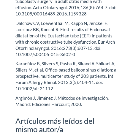
tuboplasty surgery in adult otitis media with
effusion. Acta Otolaryngol. 2016;136(8):764-7. doi:
10.3109/00016489.2016.1159328
Dalchow CV, Loewenthal M, Kappo N, Jenckel F,
Loerincz BB, Knecht R. First results of Endonasal
dilatation of the Eustachian tube (EET) in patients
with chronic obstructive tube dysfunction. Eur Arch
Otorhinolaryngol. 2016;273(3):607-13. doi:
10.1007/s00405-015-3602-0
Karanfilov B, Silvers S, Pasha R, Sikand A, Shikani A,
Sillers M, et al. Office-based balloon sinus dilation: a
prospective, multicenter study of 203 patients. Int
Forum Allergy Rhinol. 2013;3(5):404-11. doi:
10.1002/alr.21112
Argimón J, Jiménez J. Métodos de investigación.
Madrid: Ediciones Harcourt;2000.
Artículos más leídos del
mismo autor/a