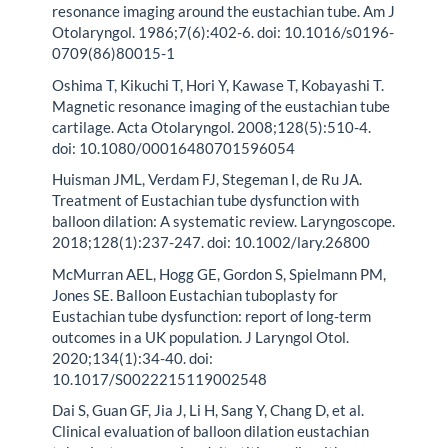
resonance imaging around the eustachian tube. Am J
Otolaryngol. 1986;7(6):402-6. doi: 10.1016/s0196-
0709(86)80015-1
Oshima T, Kikuchi T, Hori Y, Kawase T, Kobayashi T.
Magnetic resonance imaging of the eustachian tube
cartilage. Acta Otolaryngol. 2008;128(5):510-4.
doi: 10.1080/00016480701596054
Huisman JML, Verdam FJ, Stegeman I, de Ru JA.
Treatment of Eustachian tube dysfunction with
balloon dilation: A systematic review. Laryngoscope.
2018;128(1):237-247. doi: 10.1002/lary.26800
McMurran AEL, Hogg GE, Gordon S, Spielmann PM,
Jones SE. Balloon Eustachian tuboplasty for
Eustachian tube dysfunction: report of long-term
outcomes in a UK population. J Laryngol Otol.
2020;134(1):34-40. doi:
10.1017/S0022215119002548
Dai S, Guan GF, Jia J, Li H, Sang Y, Chang D, et al.
Clinical evaluation of balloon dilation eustachian