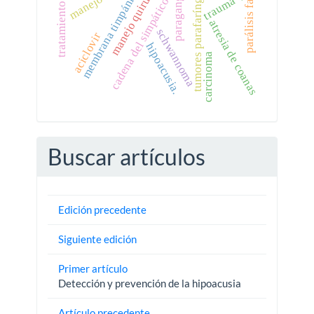
paraganglioma
manejo quirúrgico
parálisis facial
tumores parafaríngeos
membrana timpánica
cadena del simpático.
trauma
tratamiento.
atresia de coanas
schwannoma
aciclovir
hipoacusia.
carcinoma
Buscar artículos
Edición precedente
Siguiente edición
Primer artículo
Detección y prevención de la hipoacusia
Artículo precedente