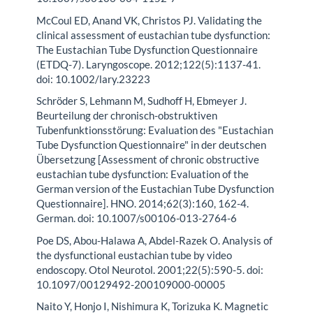
McCoul ED, Anand VK, Christos PJ. Validating the
clinical assessment of eustachian tube dysfunction:
The Eustachian Tube Dysfunction Questionnaire
(ETDQ-7). Laryngoscope. 2012;122(5):1137-41.
doi: 10.1002/lary.23223
Schröder S, Lehmann M, Sudhoff H, Ebmeyer J.
Beurteilung der chronisch-obstruktiven
Tubenfunktionsstörung: Evaluation des "Eustachian
Tube Dysfunction Questionnaire" in der deutschen
Übersetzung [Assessment of chronic obstructive
eustachian tube dysfunction: Evaluation of the
German version of the Eustachian Tube Dysfunction
Questionnaire]. HNO. 2014;62(3):160, 162-4.
German. doi: 10.1007/s00106-013-2764-6
Poe DS, Abou-Halawa A, Abdel-Razek O. Analysis of
the dysfunctional eustachian tube by video
endoscopy. Otol Neurotol. 2001;22(5):590-5. doi:
10.1097/00129492-200109000-00005
Naito Y, Honjo I, Nishimura K, Torizuka K. Magnetic