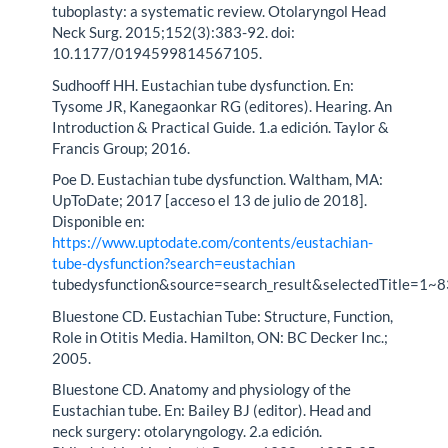
tuboplasty: a systematic review. Otolaryngol Head
Neck Surg. 2015;152(3):383-92. doi:
10.1177/0194599814567105.
Sudhooff HH. Eustachian tube dysfunction. En:
Tysome JR, Kanegaonkar RG (editores). Hearing. An
Introduction & Practical Guide. 1.a edición. Taylor &
Francis Group; 2016.
Poe D. Eustachian tube dysfunction. Waltham, MA:
UpToDate; 2017 [acceso el 13 de julio de 2018].
Disponible en:
https://www.uptodate.com/contents/eustachian-
tube-dysfunction?search=eustachian
tubedysfunction&source=search_result&selectedTitle=1~
Bluestone CD. Eustachian Tube: Structure, Function,
Role in Otitis Media. Hamilton, ON: BC Decker Inc.;
2005.
Bluestone CD. Anatomy and physiology of the
Eustachian tube. En: Bailey BJ (editor). Head and
neck surgery: otolaryngology. 2.a edición.