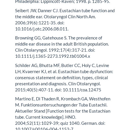
Philadelphia: Lippincott-Raven; 1998. p. 1285-95.
Seibert JW, Danner CJ. Eustachian tube function and
the middle ear. Otolaryngol Clin North Am.
2006;39(6):1221-35. doi:
10.1016/j.otc.2006.08.011.
Browning GG, Gatehouse S. The prevalence of
middle ear disease in the adult British population.
Clin Otolaryngol. 1992;17(4):317-21. doi:
10.1111/j.1365-2273.1992.tb01004.x
Schilder AG, Bhutta MF, Butler CC, Holy C, Levine
LH, Kvaerner KJ, et al. Eustachian tube dysfunction:
consensus statement on definition, types, clinical
presentation and diagnosis. Clin Otolaryngol.
2015;40(5):407-11. doi: 10.1111/coa.12475
Martino E, Di Thaden R, Krombach GA, Westhofen
M. Funktionsuntersuchungen der Tuba Eustachii.
Aktueller Stand [Function tests for the Eustachian
tube. Current knowledge]. HNO.
2004;52(11):1029-39; quiz 1040. German. doi:
10.1007/s00106-004-1152-7