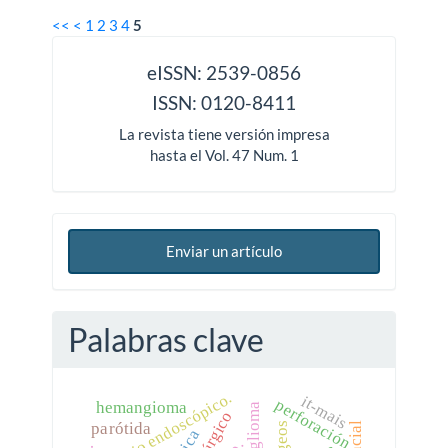
<<
<
1
2
3
4
5
issn
eISSN: 2539-0856
ISSN: 0120-8411
La revista tiene versión impresa
hasta el Vol. 47 Num. 1
Enviar un artículo
Palabras clave
manejo endoscópico.
it-mais
perforación
hemangioma
parótida