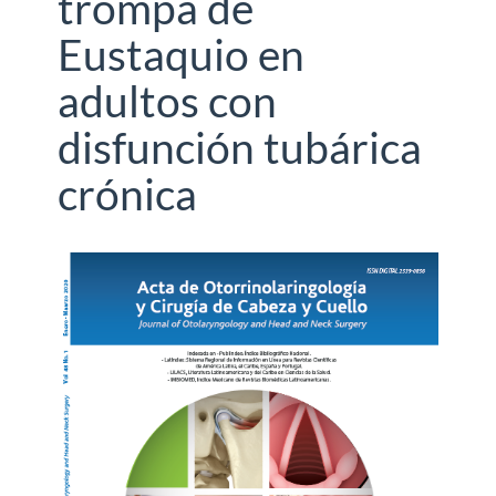
trompa de
Eustaquio en
adultos con
disfunción tubárica
crónica
Barra
lateral
del
artículo