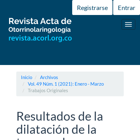
Navegación
Registrarse
Entrar
principal
Contenido
principal
Toggl
Barra
navig
lateral
Inicio
Archivos
Vol. 49 Núm. 1 (2021): Enero - Marzo
Trabajos Originales
Resultados de la
dilatación de la