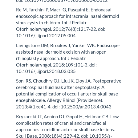
Re M, Tarchini P, Macrì G, Pasquini E. Endonasal
endoscopic approach for intracranial nasal dermoid
sinus cysts in children. Int J Pediatr
Otorhinolaryngol. 2012;76(8):1217-22. doi:
10.1016/j.ijporl.2012.05.004
Livingstone DM, Brookes J, Yunker WK. Endoscope-
assisted nasal dermoid excision with an open
rhinoplasty approach. Int J Pediatr
Otorhinolaryngol. 2018;109:101-3. doi:
10.1016/j.ijporl.2018.03.035
Soni RS, Choudhry OJ, Liu JK, Eloy JA. Postoperative
cerebrospinal fluid leak after septoplasty: A
potential complication of occult anterior skull base
encephalocele. Allergy Rhinol (Providence).
2013;4(1):e41-4. doi: 10.2500/ar.2013.4.0043
Kryzanski JT, Annino DJ, Gopal H, Heilman CB. Low
complication rates of cranial and craniofacial
approaches to midline anterior skull base lesions.
Skull Base. 2008;18(4):229-42. doi: 10.1055/s-