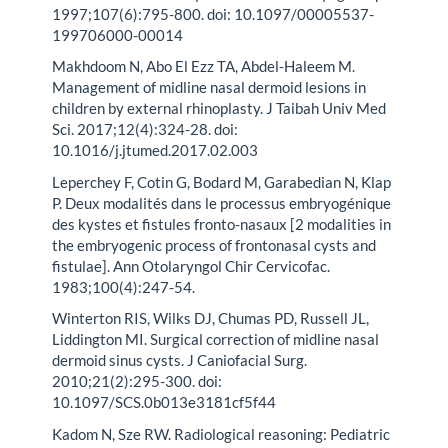
1997;107(6):795-800. doi: 10.1097/00005537-
199706000-00014
Makhdoom N, Abo El Ezz TA, Abdel-Haleem M.
Management of midline nasal dermoid lesions in
children by external rhinoplasty. J Taibah Univ Med
Sci. 2017;12(4):324-28. doi:
10.1016/j.jtumed.2017.02.003
Leperchey F, Cotin G, Bodard M, Garabedian N, Klap
P. Deux modalités dans le processus embryogénique
des kystes et fistules fronto-nasaux [2 modalities in
the embryogenic process of frontonasal cysts and
fistulae]. Ann Otolaryngol Chir Cervicofac.
1983;100(4):247-54.
Winterton RIS, Wilks DJ, Chumas PD, Russell JL,
Liddington MI. Surgical correction of midline nasal
dermoid sinus cysts. J Caniofacial Surg.
2010;21(2):295-300. doi:
10.1097/SCS.0b013e3181cf5f44
Kadom N, Sze RW. Radiological reasoning: Pediatric