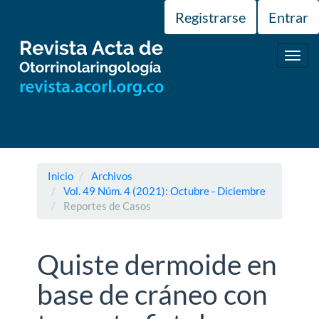
Navegación
Registrarse
Entrar
principal
Contenido
principal
Toggl
Barra
navig
lateral
Inicio
Archivos
Vol. 49 Núm. 4 (2021): Octubre - Diciembre
Reportes de Casos
Quiste dermoide en
base de cráneo con