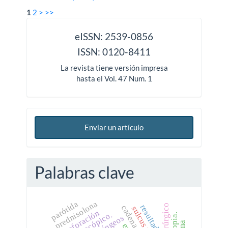
1
2
>
>>
issn
eISSN: 2539-0856
ISSN: 0120-8411
La revista tiene versión impresa
hasta el Vol. 47 Num. 1
Enviar un artículo
Palabras clave
prednisolona
parótida
resultados
perforación