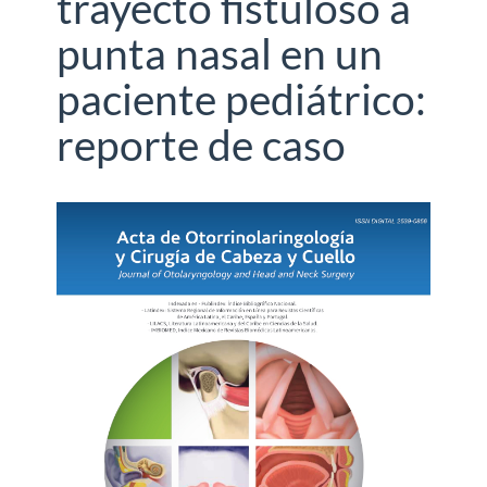
trayecto fistuloso a
punta nasal en un
paciente pediátrico:
reporte de caso
Barra
lateral
del
artículo