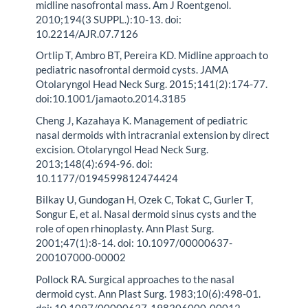
midline nasofrontal mass. Am J Roentgenol.
2010;194(3 SUPPL.):10-13. doi:
10.2214/AJR.07.7126
Ortlip T, Ambro BT, Pereira KD. Midline approach to
pediatric nasofrontal dermoid cysts. JAMA
Otolaryngol Head Neck Surg. 2015;141(2):174-77.
doi:10.1001/jamaoto.2014.3185
Cheng J, Kazahaya K. Management of pediatric
nasal dermoids with intracranial extension by direct
excision. Otolaryngol Head Neck Surg.
2013;148(4):694-96. doi:
10.1177/0194599812474424
Bilkay U, Gundogan H, Ozek C, Tokat C, Gurler T,
Songur E, et al. Nasal dermoid sinus cysts and the
role of open rhinoplasty. Ann Plast Surg.
2001;47(1):8-14. doi: 10.1097/00000637-
200107000-00002
Pollock RA. Surgical approaches to the nasal
dermoid cyst. Ann Plast Surg. 1983;10(6):498-01.
doi: 10.1097/00000637-198306000-00012