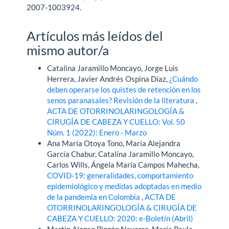
2007-1003924.
Artículos más leídos del
mismo autor/a
Catalina Jaramillo Moncayo, Jorge Luis
Herrera, Javier Andrés Ospina Díaz,
¿Cuándo
deben operarse los quistes de retención en los
senos paranasales? Revisión de la literatura
,
ACTA DE OTORRINOLARINGOLOGÍA &
CIRUGÍA DE CABEZA Y CUELLO: Vol. 50
Núm. 1 (2022): Enero - Marzo
Ana María Otoya Tono, María Alejandra
García Chabur, Catalina Jaramillo Moncayo,
Carlos Wills, Ángela María Campos Mahecha,
COVID-19: generalidades, comportamiento
epidemiológico y medidas adoptadas en medio
de la pandemia en Colombia
,
ACTA DE
OTORRINOLARINGOLOGÍA & CIRUGÍA DE
CABEZA Y CUELLO: 2020: e-Boletín (Abril)
Martin Alonso Pinzón Navarro, María Paula