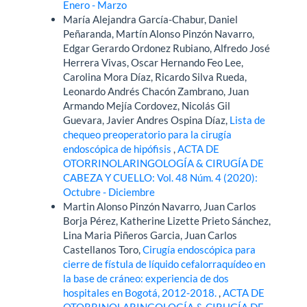
Enero - Marzo
María Alejandra García-Chabur, Daniel
Peñaranda, Martín Alonso Pinzón Navarro,
Edgar Gerardo Ordonez Rubiano, Alfredo José
Herrera Vivas, Oscar Hernando Feo Lee,
Carolina Mora Díaz, Ricardo Silva Rueda,
Leonardo Andrés Chacón Zambrano, Juan
Armando Mejía Cordovez, Nicolás Gil
Guevara, Javier Andres Ospina Díaz,
Lista de
chequeo preoperatorio para la cirugía
endoscópica de hipófisis
,
ACTA DE
OTORRINOLARINGOLOGÍA & CIRUGÍA DE
CABEZA Y CUELLO: Vol. 48 Núm. 4 (2020):
Octubre - Diciembre
Martin Alonso Pinzón Navarro, Juan Carlos
Borja Pérez, Katherine Lizette Prieto Sánchez,
Lina Maria Piñeros Garcia, Juan Carlos
Castellanos Toro,
Cirugía endoscópica para
cierre de fístula de líquido cefalorraquídeo en
la base de cráneo: experiencia de dos
hospitales en Bogotá, 2012-2018.
,
ACTA DE
OTORRINOLARINGOLOGÍA & CIRUGÍA DE