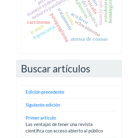
manejo quirúrgico
cadena del simpático.
sulcus vocalis
manejo endoscópico.
estroboscopia.
tumores parafaríngeos
hemangioma
explosivos
tratamiento
trauma
aciclovir
paraganglioma
schwannoma
carcinoma
it-mais
hipoacusia.
atresia de coanas
Buscar artículos
Edición precedente
Siguiente edición
Primer artículo
Las ventajas de tener una revista
científica con acceso abierto al público