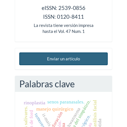
issn
eISSN: 2539-0856
ISSN: 0120-8411
La revista tiene versión impresa
hasta el Vol. 47 Num. 1
Enviar un artículo
Palabras clave
cadena del simpático.
senos paranasales.
parálisis facial
rinoplastia
glándulas salivares.
schwannoma
manejo quirúrgico
perforación
it-mais
parótida