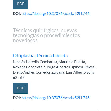
PDF
DOI:
https://doi.org/10.37076/acorl.v52i1.746
Técnicas quirúrgicas, nuevas
tecnologías o procedimientos
novedosos
Otoplastia, técnica híbrida
Nicolás Heredia Combariza, Mauricio Puerta,
Roxana Cobo Sefair, Jorge Alberto Espinosa Reyes,
Diego Andrés Corredor Zuluaga, Luis Alberto Solís
62 - 67
PDF
DOI:
https://doi.org/10.37076/acorl.v52i1.748