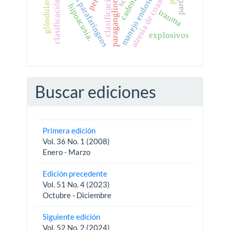
clasificación de ford
tumores parafaríngeos
manejo endoscópico.
clasificación.
atresia de coanas
paraganglioma
hipoacusia.
trauma
explosivos
Buscar ediciones
Primera edición
Vol. 36 No. 1 (2008)
Enero - Marzo
Edición precedente
Vol. 51 No. 4 (2023)
Octubre - Diciembre
Siguiente edición
Vol. 52 No. 2 (2024)