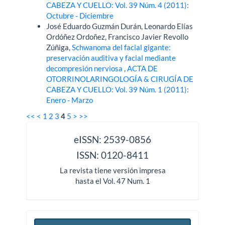
CABEZA Y CUELLO: Vol. 39 Núm. 4 (2011):
Octubre - Diciembre
José Eduardo Guzmán Durán, Leonardo Elías
Ordóñez Ordoñez, Francisco Javier Revollo
Zúñiga,
Schwanoma del facial gigante:
preservación auditiva y facial mediante
decompresión nerviosa
,
ACTA DE
OTORRINOLARINGOLOGÍA & CIRUGÍA DE
CABEZA Y CUELLO: Vol. 39 Núm. 1 (2011):
Enero - Marzo
<<
<
1
2
3
4
5
>
>>
issn
eISSN: 2539-0856
ISSN: 0120-8411
La revista tiene versión impresa
hasta el Vol. 47 Num. 1