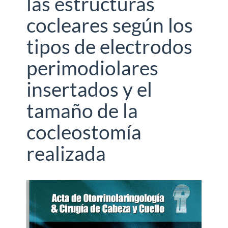
las estructuras
cocleares según los
tipos de electrodos
perimodiolares
insertados y el
tamaño de la
cocleostomía
realizada
Barra
lateral
del