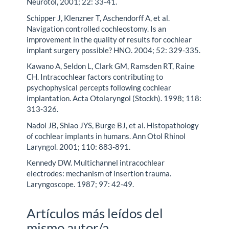
Neurotol, 2001; 22: 33-41.
Schipper J, Klenzner T, Aschendorff A, et al.
Navigation controlled cochleostomy. Is an
improvement in the quality of results for cochlear
implant surgery possible? HNO. 2004; 52: 329-335.
Kawano A, Seldon L, Clark GM, Ramsden RT, Raine
CH. Intracochlear factors contributing to
psychophysical percepts following cochlear
implantation. Acta Otolaryngol (Stockh). 1998; 118:
313-326.
Nadol JB, Shiao JYS, Burge BJ, et al. Histopathology
of cochlear implants in humans. Ann Otol Rhinol
Laryngol. 2001; 110: 883-891.
Kennedy DW. Multichannel intracochlear
electrodes: mechanism of insertion trauma.
Laryngoscope. 1987; 97: 42-49.
Artículos más leídos del
mismo autor/a