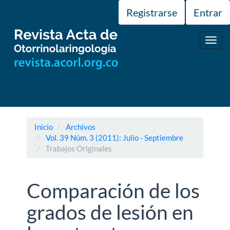
Navegación
Registrarse
Entrar
principal
Contenido
principal
Toggl
Barra
navig
lateral
Inicio
Archivos
Vol. 39 Núm. 3 (2011): Julio - Septiembre
Trabajos Originales
Comparación de los
grados de lesión en