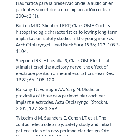
traumática para la preservación de la audición en
pacientes sometidos a una implantación coclear.
2004; 2 (1).
Burton MJD, Shepherd RKP, Clark GMF. Cochlear
histopathologic characteristics following long-term
implantation: safety studies in the young monkey.
Arch Otolaryngol Head Neck Surg.1996; 122: 1097-
1104.
Shepherd RK, Htsushika S, Clark GM. Electrical
stimulation of the auditory nerve: the effect of
electrode position on neural excitation. Hear Res.
1993; 66: 108-120.
Balkany TJ, Eshraghi AA. Yang N. Modiolar
proximity of three new perimodiolar cochlear
implant electrodes. Acta Otolaryngol (Stockh).
2002; 122: 363-369.
Tykocinski M, Saunders E, Cohen LT, et al. The
contour electrode array: safety study and initial
patient trials of a new perimodiolar design. Otol