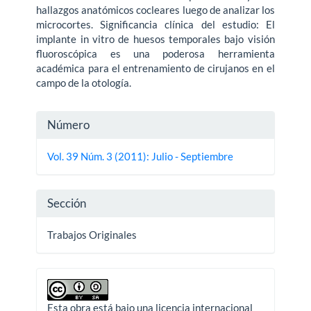
hallazgos anatómicos cocleares luego de analizar los
microcortes. Significancia clínica del estudio: El
implante in vitro de huesos temporales bajo visión
fluoroscópica es una poderosa herramienta
académica para el entrenamiento de cirujanos en el
campo de la otología.
Detalles
Número
del
Vol. 39 Núm. 3 (2011): Julio - Septiembre
artículo
Sección
Trabajos Originales
Esta obra está bajo una licencia internacional