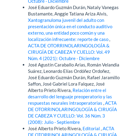
Octubre - Diciembre
José Eduardo Guzmán Durán, Nataly Vanegas
Bustamante, Anggie Tatiana Ariza Alvis,
Xantogranuloma juvenil del adulto con
presentación única en el conducto auditivo
externo, una entidad poco común y una
localización infrecuente: reporte de caso
,
ACTA DE OTORRINOLARINGOLOGÍA &
CIRUGÍA DE CABEZA Y CUELLO: Vol. 49
Núm. 4 (2021): Octubre - Diciembre
José Agustín Caraballo Arias, Román Velandia
Suárez, Leonardo Elías Ordóñez Ordoñez,
José Eduardo Guzmán Durán, Rafael Jaramillo
Saffon, José Gabriel Lora Falquez, José
Alberto Prieto Rivera,
Relación entre el
desarrollo del lenguaje preoperatorio y las
respuestas neurales intraoperatorias
,
ACTA
DE OTORRINOLARINGOLOGÍA & CIRUGÍA
DE CABEZA Y CUELLO: Vol. 36 Núm. 3
(2008): Julio - Septiembre
José Alberto Prieto Rivera,
Editorial
,
ACTA
DE OTORRINOLARINGOLOGÍA & CIRUGÍA