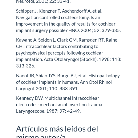
Neurotol, 2001; 22: 33-41.
Schipper J, Klenzner T, Aschendorff A, et al.
Navigation controlled cochleostomy. Is an
improvement in the quality of results for cochlear
implant surgery possible? HNO. 2004; 52: 329-335.
Kawano A, Seldon L, Clark GM, Ramsden RT, Raine
CH. Intracochlear factors contributing to
psychophysical percepts following cochlear
implantation. Acta Otolaryngol (Stockh). 1998; 118:
313-326.
Nadol JB, Shiao JYS, Burge BJ, et al. Histopathology
of cochlear implants in humans. Ann Otol Rhinol
Laryngol. 2001; 110: 883-891.
Kennedy DW. Multichannel intracochlear
electrodes: mechanism of insertion trauma.
Laryngoscope. 1987; 97: 42-49.
Artículos más leídos del
mismo autor/a