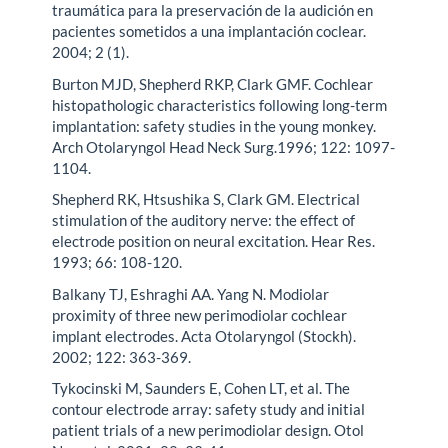
traumática para la preservación de la audición en
pacientes sometidos a una implantación coclear.
2004; 2 (1).
Burton MJD, Shepherd RKP, Clark GMF. Cochlear
histopathologic characteristics following long-term
implantation: safety studies in the young monkey.
Arch Otolaryngol Head Neck Surg.1996; 122: 1097-
1104.
Shepherd RK, Htsushika S, Clark GM. Electrical
stimulation of the auditory nerve: the effect of
electrode position on neural excitation. Hear Res.
1993; 66: 108-120.
Balkany TJ, Eshraghi AA. Yang N. Modiolar
proximity of three new perimodiolar cochlear
implant electrodes. Acta Otolaryngol (Stockh).
2002; 122: 363-369.
Tykocinski M, Saunders E, Cohen LT, et al. The
contour electrode array: safety study and initial
patient trials of a new perimodiolar design. Otol