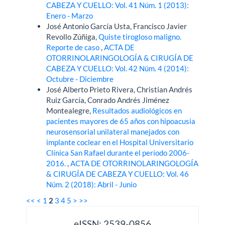
CABEZA Y CUELLO: Vol. 41 Núm. 1 (2013):
Enero - Marzo
José Antonio García Usta, Francisco Javier
Revollo Zúñiga,
Quiste tirogloso maligno.
Reporte de caso
,
ACTA DE
OTORRINOLARINGOLOGÍA & CIRUGÍA DE
CABEZA Y CUELLO: Vol. 42 Núm. 4 (2014):
Octubre - Diciembre
José Alberto Prieto Rivera, Christian Andrés
Ruiz García, Conrado Andrés Jiménez
Montealegre,
Resultados audiológicos en
pacientes mayores de 65 años con hipoacusia
neurosensorial unilateral manejados con
implante coclear en el Hospital Universitario
Clínica San Rafael durante el período 2006-
2016.
,
ACTA DE OTORRINOLARINGOLOGÍA
& CIRUGÍA DE CABEZA Y CUELLO: Vol. 46
Núm. 2 (2018): Abril - Junio
<<
<
1
2
3
4
5
>
>>
issn
eISSN: 2539-0856