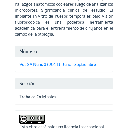
hallazgos anatómicos cocleares luego de analizar los
microcortes. Significancia clínica del estudio: El
implante in vitro de huesos temporales bajo visión
fluoroscópica es una poderosa herramienta
académica para el entrenamiento de cirujanos en el
campo de la otología.
Detalles
Número
del
Vol. 39 Núm. 3 (2011): Julio - Septiembre
artículo
Sección
Trabajos Originales
Esta obra está bajo una licencia internacional