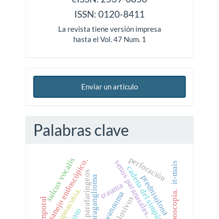
ISSN: 0120-8411
La revista tiene versión impresa
hasta el Vol. 47 Num. 1
Enviar un artículo
Palabras clave
perforación
sulcus vocalis
manejo endoscópico.
senos paranasales.
it-mais
cadena del simpático.
tumores parafaríngeos
prednisolona
paraganglioma
trauma
hipoacusia.
estroboscopia.
schwannoma
explosivos