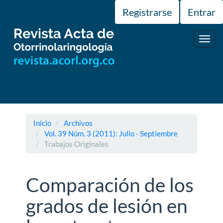
Navegación
Registrarse
Entrar
principal
Contenido
principal
Toggl
Barra
navig
lateral
Inicio
Archivos
Vol. 39 Núm. 3 (2011): Julio - Septiembre
Trabajos Originales
Comparación de los
grados de lesión en