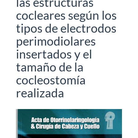
las estructuras
cocleares según los
tipos de electrodos
perimodiolares
insertados y el
tamaño de la
cocleostomía
realizada
Barra
lateral
del