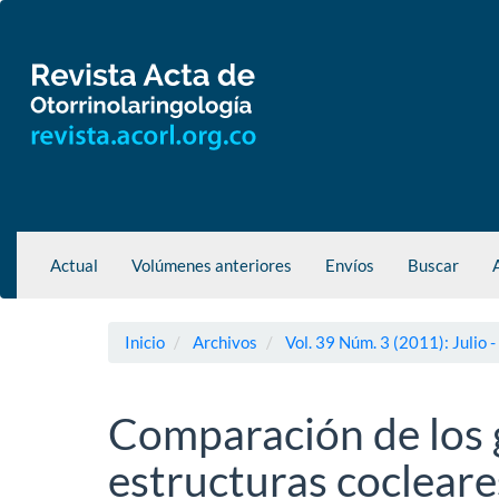
Navegación
principal
Contenido
principal
Barra
lateral
Actual
Volúmenes anteriores
Envíos
Buscar
Inicio
Archivos
Vol. 39 Núm. 3 (2011): Julio 
Comparación de los g
estructuras cocleare