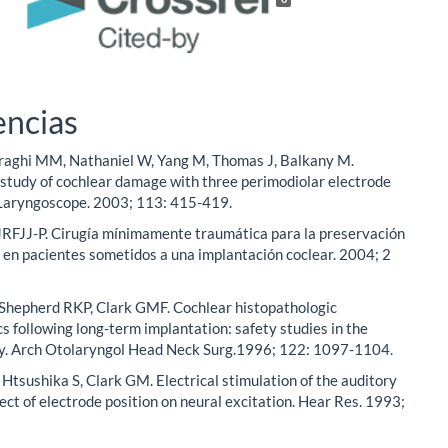
encias
hraghi MM, Nathaniel W, Yang M, Thomas J, Balkany M.
study of cochlear damage with three perimodiolar electrode
 Laryngoscope. 2003; 113: 415-419.
RFJJ-P. Cirugía mínimamente traumática para la preservación
n en pacientes sometidos a una implantación coclear. 2004; 2
Shepherd RKP, Clark GMF. Cochlear histopathologic
cs following long-term implantation: safety studies in the
. Arch Otolaryngol Head Neck Surg.1996; 122: 1097-1104.
Htsushika S, Clark GM. Electrical stimulation of the auditory
fect of electrode position on neural excitation. Hear Res. 1993;