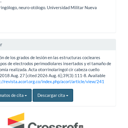
.
ringólogo, neuro-otólogo. Universidad Militar Nueva
ar
n de los grados de lesión en las estructuras cocleares
ipos de electrodos perimodiolares insertados y el tamaño de
omía realizada. Acta otorrinolaringol cir cabeza cuello
 2018 Aug. 27 [cited 2026 Aug. 6];39(3):111-8. Available
://revista.acorl.org.co/index.php/acorl/article/view/241
matos de cita
Descargar cita
0