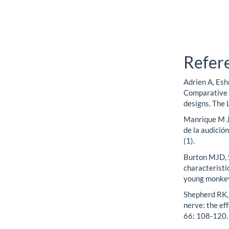
Refer
Adrien A, Es
Comparative 
designs. The
Manrique M J
de la audició
(1).
Burton MJD, 
characteristi
young monkey
Shepherd RK, 
nerve: the ef
66: 108-120.