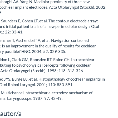
shraghi AA. Yang N. Modiolar proximity of three new
cochlear implant electrodes. Acta Otolaryngol (Stockh). 2002;
.
 Saunders E, Cohen LT, et al. The contour electrode array:
nd initial patient trials of a new perimodiolar design. Otol
1; 22: 33-41.
lenzner T, Aschendorff A, et al. Navigation controlled
 Is an improvement in the quality of results for cochlear
ery possible? HNO. 2004; 52: 329-335.
ldon L, Clark GM, Ramsden RT, Raine CH. Intracochlear
ibuting to psychophysical percepts following cochlear
 Acta Otolaryngol (Stockh). 1998; 118: 313-326.
ao JYS, Burge BJ, et al. Histopathology of cochlear implants in
Otol Rhinol Laryngol. 2001; 110: 883-891.
Multichannel intracochlear electrodes: mechanism of
uma. Laryngoscope. 1987; 97: 42-49.
 autor/a