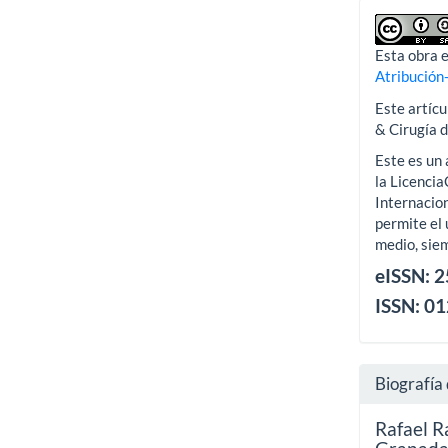
Esta obra e
Atribución
Este artícu
& Cirugía 
Este es un 
la Licenci
Internacion
permite el 
medio, siem
eISSN: 
ISSN: 0
Biografía 
Rafael R