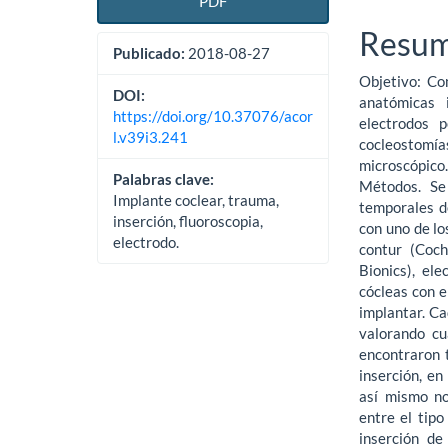
PDF
Resu
Publicado:
2018-08-27
Objetivo: Co
DOI:
anatómicas 
https://doi.org/10.37076/acor
electrodos 
l.v39i3.241
cocleostom
microscópico.
Palabras clave:
Métodos. Se
Implante coclear, trauma,
temporales d
inserción, fluoroscopia,
con uno de lo
electrodo.
contur (Coch
Bionics), el
cócleas con e
implantar. Ca
valorando cu
encontraron 
inserción, en
así mismo no
entre el tipo
inserción de