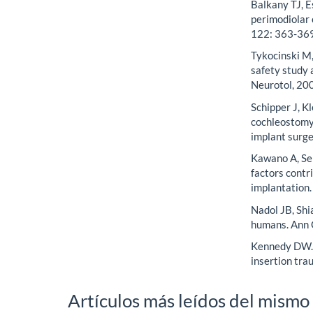
Balkany TJ, E
perimodiolar 
122: 363-369
Tykocinski M,
safety study a
Neurotol, 200
Schipper J, K
cochleostomy.
implant surg
Kawano A, Se
factors contr
implantation.
Nadol JB, Shi
humans. Ann 
Kennedy DW. 
insertion tra
Artículos más leídos del mismo