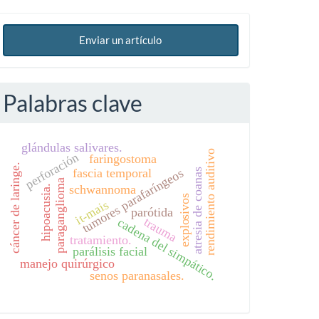
Enviar un artículo
Palabras clave
glándulas salivares.
rendimiento auditivo
perforación
faringostoma
cáncer de laringe.
fascia temporal
tumores parafaríngeos
atresia de coanas
paraganglioma
schwannoma
hipoacusia.
explosivos
it-mais
parótida
trauma
cadena del simpático.
tratamiento.
parálisis facial
manejo quirúrgico
senos paranasales.