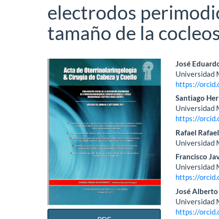
electrodos perimodio
tamaño de la cocleo
Barra
Conte
José Eduard
Universidad M
lateral
princi
https://orci
del
del
Santiago He
Universidad M
artículo
artícu
https://orci
Rafael Rafael
Universidad 
Francisco Ja
Universidad M
https://orci
José Alberto
Universidad M
https://orci