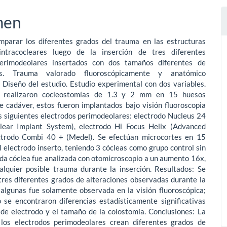
men
mparar los diferentes grados del trauma en las estructuras
intracocleares luego de la inserción de tres diferentes
perimodeolares insertados con dos tamaños diferentes de
ías. Trauma valorado fluoroscópicamente y anatómico
 Diseño del estudio. Estudio experimental con dos variables.
 realizaron cocleostomías de 1.3 y 2 mm en 15 huesos
e cadáver, estos fueron implantados bajo visión fluoroscopia
s siguientes electrodos perimodeolares: electrodo Nucleus 24
lear Implant System), electrodo Hi Focus Helix (Advanced
ectrodo Combi 40 + (Medel). Se efectúan microcortes en 15
l electrodo inserto, teniendo 3 cócleas como grupo control sin
da cóclea fue analizada con otomicroscopio a un aumento 16x,
alquier posible trauma durante la inserción. Resultados: Se
tres diferentes grados de alteraciones observadas durante la
 algunas fue solamente observada en la visión fluoroscópica;
 se encontraron diferencias estadísticamente significativas
 de electrodo y el tamaño de la colostomía. Conclusiones: La
 los electrodos perimodeolares crean diferentes grados de