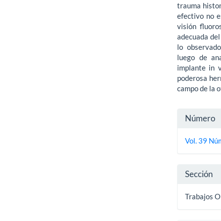
trauma histom
efectivo no e
visión fluor
adecuada del 
lo observado
luego de ana
implante in 
poderosa her
campo de la o
Detall
Número
del
Vol. 39 Núm
artícu
Sección
Trabajos O