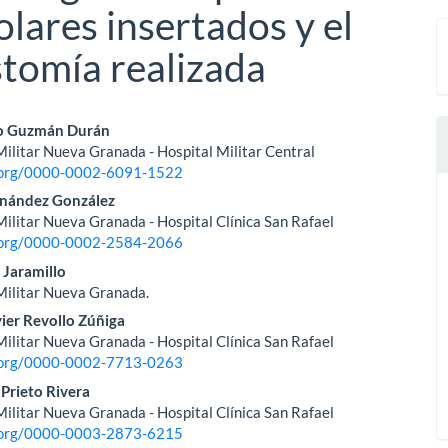
lares insertados y el
stomía realizada
nido
o Guzmán Durán
ilitar Nueva Granada - Hospital Militar Central
pal
d.org/0000-0002-6091-1522
rnández González
ilitar Nueva Granada - Hospital Clínica San Rafael
lo
d.org/0000-0002-2584-2066
 Jaramillo
Militar Nueva Granada.
vier Revollo Zúñiga
ilitar Nueva Granada - Hospital Clínica San Rafael
d.org/0000-0002-7713-0263
 Prieto Rivera
ilitar Nueva Granada - Hospital Clínica San Rafael
d.org/0000-0003-2873-6215