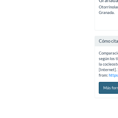
Granada
Otorrinola
Granada.
Cómo cit
Comparació
según los t
la cocleost
[Internet].
from:
https
Más for