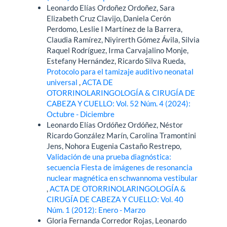
Leonardo Elías Ordoñez Ordoñez, Sara
Elizabeth Cruz Clavijo, Daniela Cerón
Perdomo, Leslie I Martínez de la Barrera,
Claudia Ramírez, Niyirerth Gómez Ávila, Silvia
Raquel Rodríguez, Irma Carvajalino Monje,
Estefany Hernández, Ricardo Silva Rueda,
Protocolo para el tamizaje auditivo neonatal
universal
,
ACTA DE
OTORRINOLARINGOLOGÍA & CIRUGÍA DE
CABEZA Y CUELLO: Vol. 52 Núm. 4 (2024):
Octubre - Diciembre
Leonardo Elías Ordóñez Ordóñez, Néstor
Ricardo González Marín, Carolina Tramontini
Jens, Nohora Eugenia Castaño Restrepo,
Validación de una prueba diagnóstica:
secuencia Fiesta de imágenes de resonancia
nuclear magnética en schwannoma vestibular
,
ACTA DE OTORRINOLARINGOLOGÍA &
CIRUGÍA DE CABEZA Y CUELLO: Vol. 40
Núm. 1 (2012): Enero - Marzo
Gloria Fernanda Corredor Rojas, Leonardo