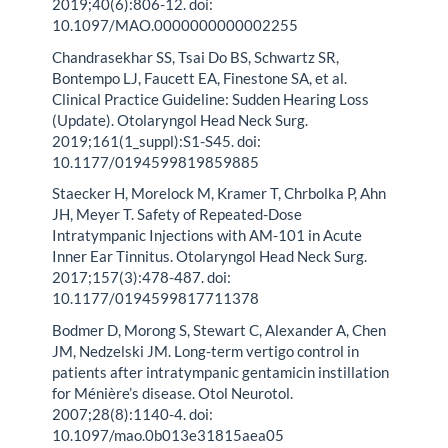
2019;40(6):806-12. doi:
10.1097/MAO.0000000000002255
Chandrasekhar SS, Tsai Do BS, Schwartz SR,
Bontempo LJ, Faucett EA, Finestone SA, et al.
Clinical Practice Guideline: Sudden Hearing Loss
(Update). Otolaryngol Head Neck Surg.
2019;161(1_suppl):S1-S45. doi:
10.1177/0194599819859885
Staecker H, Morelock M, Kramer T, Chrbolka P, Ahn
JH, Meyer T. Safety of Repeated-Dose
Intratympanic Injections with AM-101 in Acute
Inner Ear Tinnitus. Otolaryngol Head Neck Surg.
2017;157(3):478-487. doi:
10.1177/0194599817711378
Bodmer D, Morong S, Stewart C, Alexander A, Chen
JM, Nedzelski JM. Long-term vertigo control in
patients after intratympanic gentamicin instillation
for Ménière’s disease. Otol Neurotol.
2007;28(8):1140-4. doi:
10.1097/mao.0b013e31815aea05