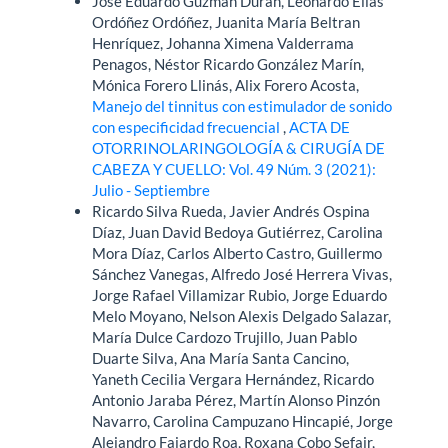
José Eduardo Guzmán Durán, Leonardo Elías
Ordóñez Ordóñez, Juanita María Beltran
Henríquez, Johanna Ximena Valderrama
Penagos, Néstor Ricardo González Marín,
Mónica Forero Llinás, Alix Forero Acosta,
Manejo del tinnitus con estimulador de sonido
con especificidad frecuencial
,
ACTA DE
OTORRINOLARINGOLOGÍA & CIRUGÍA DE
CABEZA Y CUELLO: Vol. 49 Núm. 3 (2021):
Julio - Septiembre
Ricardo Silva Rueda, Javier Andrés Ospina
Díaz, Juan David Bedoya Gutiérrez, Carolina
Mora Díaz, Carlos Alberto Castro, Guillermo
Sánchez Vanegas, Alfredo José Herrera Vivas,
Jorge Rafael Villamizar Rubio, Jorge Eduardo
Melo Moyano, Nelson Alexis Delgado Salazar,
María Dulce Cardozo Trujillo, Juan Pablo
Duarte Silva, Ana María Santa Cancino,
Yaneth Cecilia Vergara Hernández, Ricardo
Antonio Jaraba Pérez, Martín Alonso Pinzón
Navarro, Carolina Campuzano Hincapié, Jorge
Alejandro Fajardo Roa, Roxana Cobo Sefair,