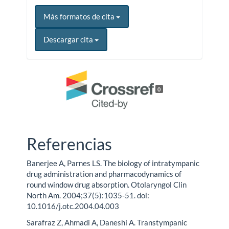
Más formatos de cita
Descargar cita
0
Referencias
Banerjee A, Parnes LS. The biology of intratympanic
drug administration and pharmacodynamics of
round window drug absorption. Otolaryngol Clin
North Am. 2004;37(5):1035-51. doi:
10.1016/j.otc.2004.04.003
Sarafraz Z, Ahmadi A, Daneshi A. Transtympanic