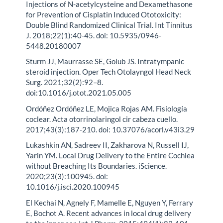
Injections of N-acetylcysteine and Dexamethasone
for Prevention of Cisplatin Induced Ototoxicity:
Double Blind Randomized Clinical Trial. Int Tinnitus
J. 2018;22(1):40-45. doi: 10.5935/0946-
5448.20180007
Sturm JJ, Maurrasse SE, Golub JS. Intratympanic
steroid injection. Oper Tech Otolayngol Head Neck
Surg. 2021;32(2):92–8.
doi:10.1016/j.otot.2021.05.005
Ordóñez Ordóñez LE, Mojica Rojas AM. Fisiología
coclear. Acta otorrinolaringol cir cabeza cuello.
2017;43(3):187-210. doi: 10.37076/acorl.v43i3.29
Lukashkin AN, Sadreev II, Zakharova N, Russell IJ,
Yarin YM. Local Drug Delivery to the Entire Cochlea
without Breaching Its Boundaries. iScience.
2020;23(3):100945. doi:
10.1016/j.isci.2020.100945
El Kechai N, Agnely F, Mamelle E, Nguyen Y, Ferrary
E, Bochot A. Recent advances in local drug delivery