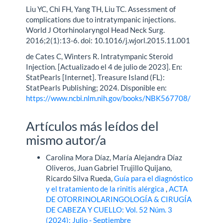
Liu YC, Chi FH, Yang TH, Liu TC. Assessment of
complications due to intratympanic injections.
World J Otorhinolaryngol Head Neck Surg.
2016;2(1):13-6. doi: 10.1016/j.wjorl.2015.11.001
de Cates C, Winters R. Intratympanic Steroid
Injection. [Actualizado el 4 de julio de 2023]. En:
StatPearls [Internet]. Treasure Island (FL):
StatPearls Publishing; 2024. Disponible en:
https://www.ncbi.nlm.nih.gov/books/NBK567708/
Artículos más leídos del
mismo autor/a
Carolina Mora Díaz, María Alejandra Díaz
Oliveros, Juan Gabriel Trujillo Quijano,
Ricardo Silva Rueda,
Guía para el diagnóstico
y el tratamiento de la rinitis alérgica
,
ACTA
DE OTORRINOLARINGOLOGÍA & CIRUGÍA
DE CABEZA Y CUELLO: Vol. 52 Núm. 3
(2024): Julio - Septiembre