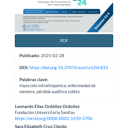
PDF
Publicado:
2025-02-28
DOI:
https://doi.org/10.37076/acorl.v52i4.833
Palabras clave:
Inyección intratimpánica, enfermedad de
meniere, pérdida auditiva súbita
Contenido
Leonardo Elías Ordóñez Ordoñez
Fundación Universitaria Sanitas
principal
https://orcid.org/0000-0002-1410-5706
Sara Elizabeth Cruz Clavijo