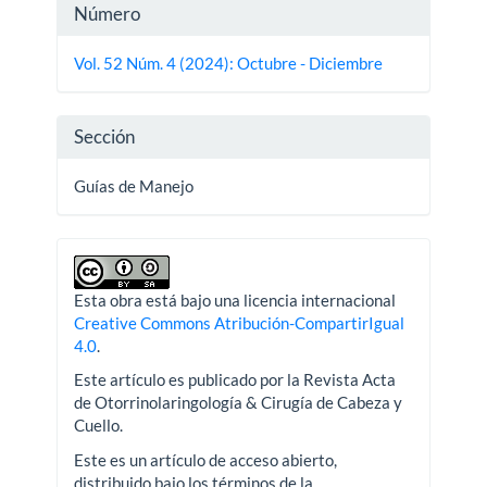
Detalles
Número
del
Vol. 52 Núm. 4 (2024): Octubre - Diciembre
artículo
Sección
Guías de Manejo
Esta obra está bajo una licencia internacional
Creative Commons Atribución-CompartirIgual
4.0
.
Este artículo es publicado por la Revista Acta
de Otorrinolaringología & Cirugía de Cabeza y
Cuello.
Este es un artículo de acceso abierto,
distribuido bajo los términos de la