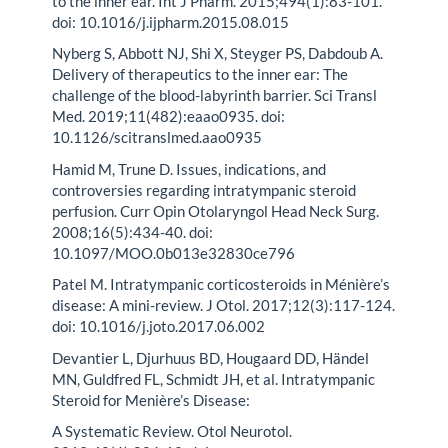
to the inner ear. Int J Pharm. 2015;494(1):83-101.
doi: 10.1016/j.ijpharm.2015.08.015
Nyberg S, Abbott NJ, Shi X, Steyger PS, Dabdoub A.
Delivery of therapeutics to the inner ear: The
challenge of the blood-labyrinth barrier. Sci Transl
Med. 2019;11(482):eaao0935. doi:
10.1126/scitranslmed.aao0935
Hamid M, Trune D. Issues, indications, and
controversies regarding intratympanic steroid
perfusion. Curr Opin Otolaryngol Head Neck Surg.
2008;16(5):434-40. doi:
10.1097/MOO.0b013e32830ce796
Patel M. Intratympanic corticosteroids in Ménière’s
disease: A mini-review. J Otol. 2017;12(3):117-124.
doi: 10.1016/j.joto.2017.06.002
Devantier L, Djurhuus BD, Hougaard DD, Händel
MN, Guldfred FL, Schmidt JH, et al. Intratympanic
Steroid for Menière’s Disease:
A Systematic Review. Otol Neurotol.