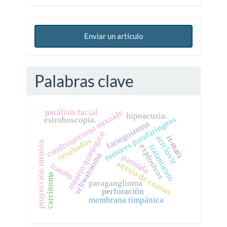
Enviar un artículo
Palabras clave
condrosarcoma mixoide
parálisis facial
hipoacusia.
tumores parafaríngeos
estroboscopia.
faringostoma
manejo quirúrgico
aciclovir
it-mais
resultados
proyección mentón
explosivos
tratamiento
schwannoma
parótida
atresia de coanas
trauma
carcinoma
paraganglioma
perforación
membrana timpánica