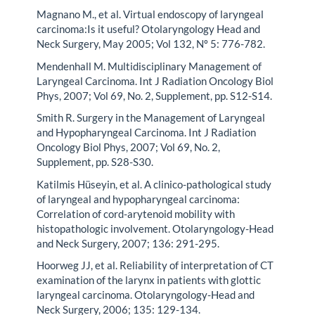
Magnano M., et al. Virtual endoscopy of laryngeal
carcinoma:Is it useful? Otolaryngology Head and
Neck Surgery, May 2005; Vol 132, Nº 5: 776-782.
Mendenhall M. Multidisciplinary Management of
Laryngeal Carcinoma. Int J Radiation Oncology Biol
Phys, 2007; Vol 69, No. 2, Supplement, pp. S12-S14.
Smith R. Surgery in the Management of Laryngeal
and Hypopharyngeal Carcinoma. Int J Radiation
Oncology Biol Phys, 2007; Vol 69, No. 2,
Supplement, pp. S28-S30.
Katilmis Hüseyin, et al. A clinico-pathological study
of laryngeal and hypopharyngeal carcinoma:
Correlation of cord-arytenoid mobility with
histopathologic involvement. Otolaryngology-Head
and Neck Surgery, 2007; 136: 291-295.
Hoorweg JJ, et al. Reliability of interpretation of CT
examination of the larynx in patients with glottic
laryngeal carcinoma. Otolaryngology-Head and
Neck Surgery, 2006; 135: 129-134.