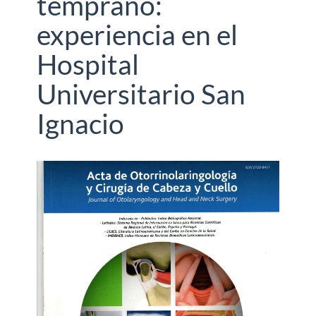
temprano:
experiencia en el
Hospital
Universitario San
Ignacio
Barra
lateral
del
artículo