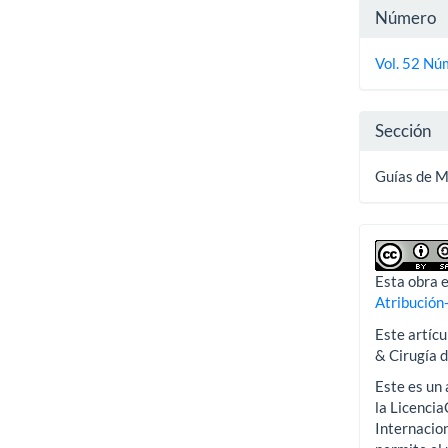
Detall
Número
del
Vol. 52 Nú
artícu
Sección
Guías de 
Esta obra e
Atribución
Este artícu
& Cirugía 
Este es un 
la Licenci
Internacion