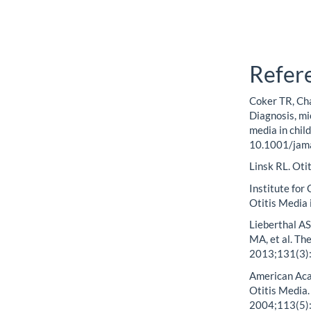
Refer
Coker TR, Cha
Diagnosis, mi
media in chil
10.1001/jam
Linsk RL. Oti
Institute for
Otitis Media 
Lieberthal AS
MA, et al. Th
2013;131(3):
American Aca
Otitis Media.
2004;113(5):