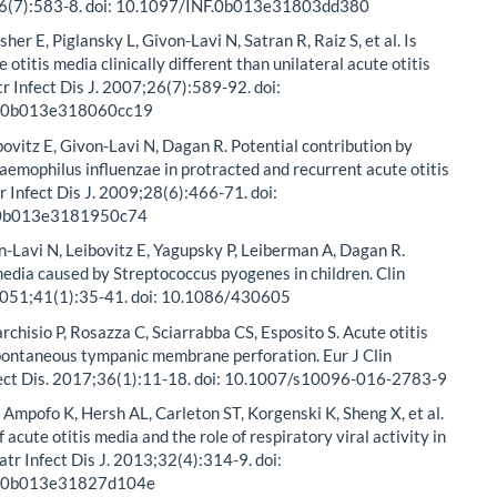
26(7):583-8. doi: 10.1097/INF.0b013e31803dd380
sher E, Piglansky L, Givon-Lavi N, Satran R, Raiz S, et al. Is
e otitis media clinically different than unilateral acute otitis
r Infect Dis J. 2007;26(7):589-92. doi:
F.0b013e318060cc19
bovitz E, Givon-Lavi N, Dagan R. Potential contribution by
emophilus influenzae in protracted and recurrent acute otitis
r Infect Dis J. 2009;28(6):466-71. doi:
.0b013e3181950c74
n-Lavi N, Leibovitz E, Yagupsky P, Leiberman A, Dagan R.
media caused by Streptococcus pyogenes in children. Clin
20051;41(1):35-41. doi: 10.1086/430605
rchisio P, Rosazza C, Sciarrabba CS, Esposito S. Acute otitis
pontaneous tympanic membrane perforation. Eur J Clin
fect Dis. 2017;36(1):11-18. doi: 10.1007/s10096-016-2783-9
Ampofo K, Hersh AL, Carleton ST, Korgenski K, Sheng X, et al.
 acute otitis media and the role of respiratory viral activity in
iatr Infect Dis J. 2013;32(4):314-9. doi:
F.0b013e31827d104e