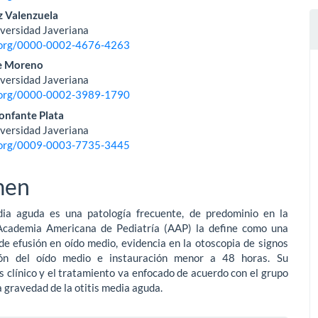
z Valenzuela
iversidad Javeriana
d.org/0000-0002-4676-4263
te Moreno
iversidad Javeriana
d.org/0000-0002-3989-1790
onfante Plata
iversidad Javeriana
d.org/0009-0003-7735-3445
men
dia aguda es una patología frecuente, de predominio en la
 Academia Americana de Pediatría (AAP) la define como una
e efusión en oído medio, evidencia en la otoscopia de signos
ión del oído medio e instauración menor a 48 horas. Su
s clínico y el tratamiento va enfocado de acuerdo con el grupo
la gravedad de la otitis media aguda.