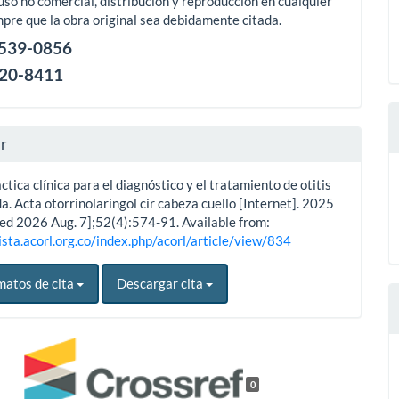
uso no comercial, distribución y reproducción en cualquier
pre que la obra original sea debidamente citada.
2539-0856
120-8411
ar
ctica clínica para el diagnóstico y el tratamiento de otitis
. Acta otorrinolaringol cir cabeza cuello [Internet]. 2025
ted 2026 Aug. 7];52(4):574-91. Available from:
ista.acorl.org.co/index.php/acorl/article/view/834
matos de cita
Descargar cita
0