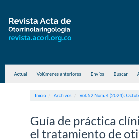
Navegación
principal
Contenido
principal
Barra
lateral
Actual
Volúmenes anteriores
Envíos
Buscar
Inicio
Archivos
Vol. 52 Núm. 4 (2024): Octub
Guía de práctica clín
el tratamiento de ot