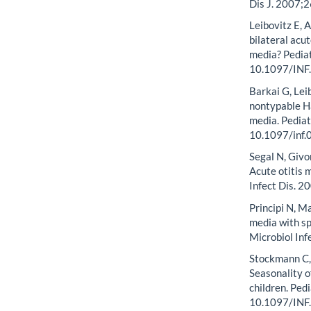
Dis J. 2007;
Leibovitz E, A
bilateral acut
media? Pediat
10.1097/IN
Barkai G, Lei
nontypable Ha
media. Pediat
10.1097/inf
Segal N, Givo
Acute otitis 
Infect Dis. 
Principi N, Ma
media with s
Microbiol In
Stockmann C, 
Seasonality of
children. Ped
10.1097/IN