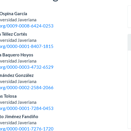
nido
Ospina García
iversidad Javeriana
pal
d.org/0009-0008-6424-0253
 Téllez Cortés
iversidad Javeriana
lo
d.org/0000-0001-8407-1815
a Baquero Hoyos
iversidad Javeriana
d.org/0000-0003-4732-6529
rnández González
iversidad Javeriana
d.org/0000-0002-2584-2066
s Tolosa
iversidad Javeriana
d.org/0000-0001-7284-0453
to Jiménez Fandiño
iversidad Javeriana
d.org/0000-0001-7276-1720