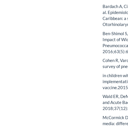
Bardach A, Ci
al. Epidemiol
Caribbean: a 
Otorhinolary
Ben-Shimol S,
Impact of Wi
Pneumococcal
2016;63(5):6
Cohen R, Varo
survey of pn
in children w
implementati
vaccine.2015
Wald ER, DeM
and Acute Bac
2018;37(12)
McCormick DP,
media: differe