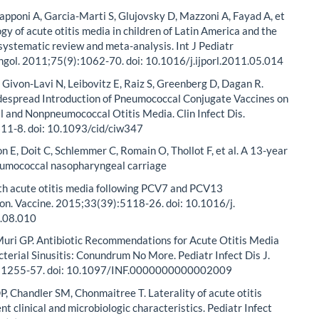
apponi A, Garcia-Marti S, Glujovsky D, Mazzoni A, Fayad A, et
ogy of acute otitis media in children of Latin America and the
systematic review and meta-analysis. Int J Pediatr
ngol. 2011;75(9):1062-70. doi: 10.1016/j.ijporl.2011.05.014
 Givon-Lavi N, Leibovitz E, Raiz S, Greenberg D, Dagan R.
despread Introduction of Pneumococcal Conjugate Vaccines on
 and Nonpneumococcal Otitis Media. Clin Infect Dis.
11-8. doi: 10.1093/cid/ciw347
n E, Doit C, Schlemmer C, Romain O, Thollot F, et al. A 13-year
eumococcal nasopharyngeal carriage
ith acute otitis media following PCV7 and PCV13
on. Vaccine. 2015;33(39):5118-26. doi: 10.1016/j.
.08.010
uri GP. Antibiotic Recommendations for Acute Otitis Media
terial Sinusitis: Conundrum No More. Pediatr Infect Dis J.
:1255-57. doi: 10.1097/INF.0000000000002009
 Chandler SM, Chonmaitree T. Laterality of acute otitis
nt clinical and microbiologic characteristics. Pediatr Infect