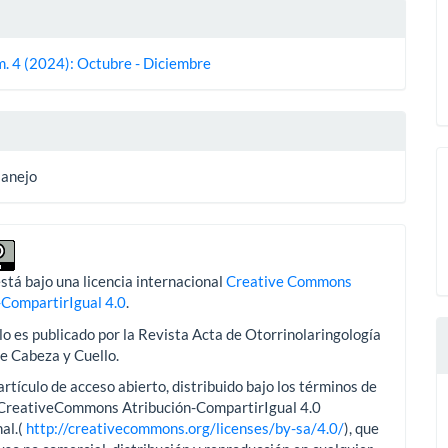
es
m. 4 (2024): Octubre - Diciembre
lo
Manejo
stá bajo una licencia internacional
Creative Commons
-CompartirIgual 4.0
.
lo es publicado por la Revista Acta de Otorrinolaringología
de Cabeza y Cuello.
artículo de acceso abierto, distribuido bajo los términos de
aCreativeCommons Atribución-CompartirIgual 4.0
al.(
http://creativecommons.org/licenses/by-sa/4.0/
), que