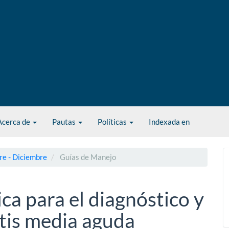
Acerca de
Pautas
Políticas
Indexada en
re - Diciembre
Guías de Manejo
ica para el diagnóstico y
itis media aguda