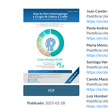
Barra
Conte
Juan Camilo 
Pontificia Un
lateral
princi
https://orci
del
del
Paula Andrea
Pontificia Un
artículo
artícu
https://orci
María Mónic
Pontificia Un
https://orci
Santiago He
Pontificia Un
https://orci
Camilo Macia
Pontificia Un
https://orci
PDF
Luis Humber
Pontificia Un
Publicado:
2025-02-28
https://orci