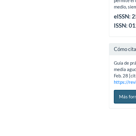
permite el 
medio, siem
eISSN: 
ISSN: 0
Cómo cit
Guía de prá
media aguda
Feb. 28 [ci
https://rev
Más for