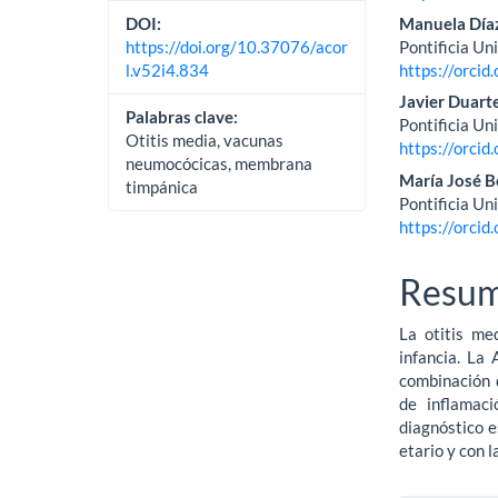
Manuela Día
DOI:
Pontificia Un
https://doi.org/10.37076/acor
https://orci
l.v52i4.834
Javier Duar
Palabras clave:
Pontificia Un
Otitis media, vacunas
https://orci
neumocócicas, membrana
María José B
timpánica
Pontificia Un
https://orci
Resu
La otitis me
infancia. La
combinación d
de inflamac
diagnóstico e
etario y con 