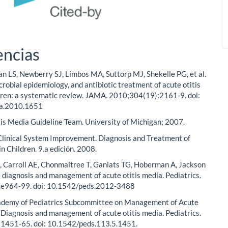
encias
n LS, Newberry SJ, Limbos MA, Suttorp MJ, Shekelle PG, et al.
crobial epidemiology, and antibiotic treatment of acute otitis
dren: a systematic review. JAMA. 2010;304(19):2161-9. doi:
a.2010.1651
tis Media Guideline Team. University of Michigan; 2007.
 Clinical System Improvement. Diagnosis and Treatment of
in Children. 9.a edición. 2008.
, Carroll AE, Chonmaitree T, Ganiats TG, Hoberman A, Jackson
e diagnosis and management of acute otitis media. Pediatrics.
e964-99. doi: 10.1542/peds.2012-3488
demy of Pediatrics Subcommittee on Management of Acute
 Diagnosis and management of acute otitis media. Pediatrics.
1451-65. doi: 10.1542/peds.113.5.1451.