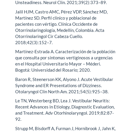
Unsteadiness. Neurol Clin. 2021;39(2):373–89.
Jalil HJM, Castro AMC, Pérez VDP, Sánchez MD,
Martínez SD. Perfil clínico y poblacional de
pacientes con vértigo. Clínica Occidente de
Otorrinolaringología, Medellín, Colombia. Acta
Otorrinolaringol Cir Cabeza Cuello.
2018;42(3):152–7.
Martínez-Estrada A. Caracterización de la población
que consulta por síntomas vertiginosos a urgencias
en el Hospital Universitario Mayor – Méderi.
Bogotá: Universidad del Rosario; 2020.
Baron R, Steenerson KK, Alyono J. Acute Vestibular
Syndrome and ER Presentations of Dizziness.
Otolaryngol Clin North Am. 2021;54(5):925–38.
Le TN, Westerberg BD, Lea J. Vestibular Neuritis:
Recent Advances in Etiology, Diagnostic Evaluation,
and Treatment. Adv Otorhinolaryngol. 2019;82:87-
92.
Strupp M, Bisdorff A, Furman J, Hornibrook J, Jahn K,