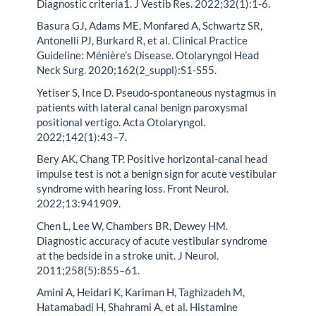
Diagnostic criteria1. J Vestib Res. 2022;32(1):1-6.
Basura GJ, Adams ME, Monfared A, Schwartz SR,
Antonelli PJ, Burkard R, et al. Clinical Practice
Guideline: Ménière’s Disease. Otolaryngol Head
Neck Surg. 2020;162(2_suppl):S1-S55.
Yetiser S, Ince D. Pseudo-spontaneous nystagmus in
patients with lateral canal benign paroxysmal
positional vertigo. Acta Otolaryngol.
2022;142(1):43–7.
Bery AK, Chang TP. Positive horizontal-canal head
impulse test is not a benign sign for acute vestibular
syndrome with hearing loss. Front Neurol.
2022;13:941909.
Chen L, Lee W, Chambers BR, Dewey HM.
Diagnostic accuracy of acute vestibular syndrome
at the bedside in a stroke unit. J Neurol.
2011;258(5):855–61.
Amini A, Heidari K, Kariman H, Taghizadeh M,
Hatamabadi H, Shahrami A, et al. Histamine