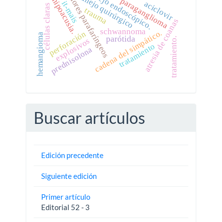
manejo endoscópico.
tumores parafaríngeos
manejo quirúrgico
paraganglioma
hipoacusia.
aciclovir
it-mais
células claras
trauma
atresia de coanas
schwannoma
cadena del simpático.
perforación
hemangioma
parótida
tratamiento.
explosivos
tratamiento
prednisolona
Buscar artículos
Edición precedente
Siguiente edición
Primer artículo
Editorial 52 - 3