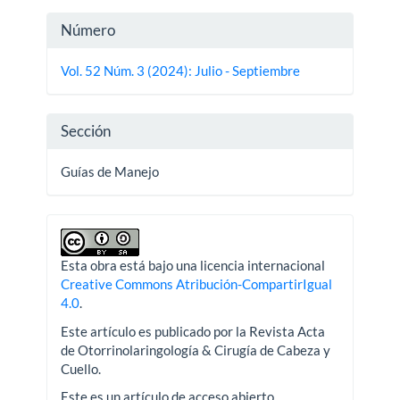
Detalles
Número
del
Vol. 52 Núm. 3 (2024): Julio - Septiembre
artículo
Sección
Guías de Manejo
Esta obra está bajo una licencia internacional
Creative Commons Atribución-CompartirIgual
4.0
.
Este artículo es publicado por la Revista Acta
de Otorrinolaringología & Cirugía de Cabeza y
Cuello.
Este es un artículo de acceso abierto,