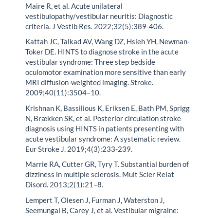
Maire R, et al. Acute unilateral
vestibulopathy/vestibular neuritis: Diagnostic
criteria. J Vestib Res. 2022;32(5):389-406.
Kattah JC, Talkad AV, Wang DZ, Hsieh YH, Newman-
Toker DE. HINTS to diagnose stroke in the acute
vestibular syndrome: Three step bedside
oculomotor examination more sensitive than early
MRI diffusion-weighted imaging. Stroke.
2009;40(11):3504–10.
Krishnan K, Bassilious K, Eriksen E, Bath PM, Sprigg
N, Brækken SK, et al. Posterior circulation stroke
diagnosis using HINTS in patients presenting with
acute vestibular syndrome: A systematic review.
Eur Stroke J. 2019;4(3):233-239.
Marrie RA, Cutter GR, Tyry T. Substantial burden of
dizziness in multiple sclerosis. Mult Scler Relat
Disord. 2013;2(1):21–8.
Lempert T, Olesen J, Furman J, Waterston J,
Seemungal B, Carey J, et al. Vestibular migraine: