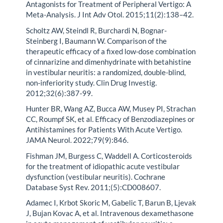
Antagonists for Treatment of Peripheral Vertigo: A
Meta-Analysis. J Int Adv Otol. 2015;11(2):138–42.
Scholtz AW, Steindl R, Burchardi N, Bognar-
Steinberg I, Baumann W. Comparison of the
therapeutic efficacy of a fixed low-dose combination
of cinnarizine and dimenhydrinate with betahistine
in vestibular neuritis: a randomized, double-blind,
non-inferiority study. Clin Drug Investig.
2012;32(6):387-99.
Hunter BR, Wang AZ, Bucca AW, Musey PI, Strachan
CC, Roumpf SK, et al. Efficacy of Benzodiazepines or
Antihistamines for Patients With Acute Vertigo.
JAMA Neurol. 2022;79(9):846.
Fishman JM, Burgess C, Waddell A. Corticosteroids
for the treatment of idiopathic acute vestibular
dysfunction (vestibular neuritis). Cochrane
Database Syst Rev. 2011;(5):CD008607.
Adamec I, Krbot Skoric M, Gabelic T, Barun B, Ljevak
J, Bujan Kovac A, et al. Intravenous dexamethasone