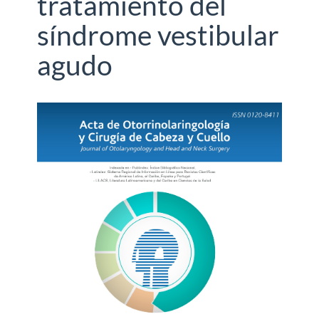
tratamiento del
síndrome vestibular
agudo
Barra
lateral
del
artículo