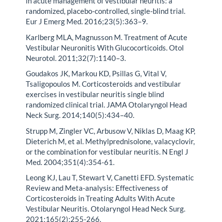
in acute management of vestibular neuritis: a
randomized, placebo-controlled, single-blind trial.
Eur J Emerg Med. 2016;23(5):363–9.
Karlberg MLA, Magnusson M. Treatment of Acute
Vestibular Neuronitis With Glucocorticoids. Otol
Neurotol. 2011;32(7):1140–3.
Goudakos JK, Markou KD, Psillas G, Vital V,
Tsaligopoulos M. Corticosteroids and vestibular
exercises in vestibular neuritis single blind
randomized clinical trial. JAMA Otolaryngol Head
Neck Surg. 2014;140(5):434–40.
Strupp M, Zingler VC, Arbusow V, Niklas D, Maag KP,
Dieterich M, et al. Methylprednisolone, valacyclovir,
or the combination for vestibular neuritis. N Engl J
Med. 2004;351(4):354-61.
Leong KJ, Lau T, Stewart V, Canetti EFD. Systematic
Review and Meta-analysis: Effectiveness of
Corticosteroids in Treating Adults With Acute
Vestibular Neuritis. Otolaryngol Head Neck Surg.
2021;165(2):255-266.