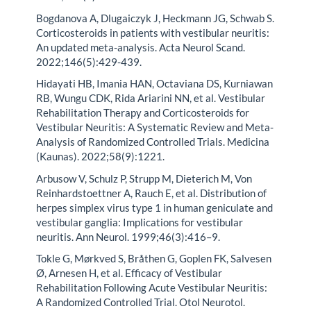
Bogdanova A, Dlugaiczyk J, Heckmann JG, Schwab S.
Corticosteroids in patients with vestibular neuritis:
An updated meta-analysis. Acta Neurol Scand.
2022;146(5):429-439.
Hidayati HB, Imania HAN, Octaviana DS, Kurniawan
RB, Wungu CDK, Rida Ariarini NN, et al. Vestibular
Rehabilitation Therapy and Corticosteroids for
Vestibular Neuritis: A Systematic Review and Meta-
Analysis of Randomized Controlled Trials. Medicina
(Kaunas). 2022;58(9):1221.
Arbusow V, Schulz P, Strupp M, Dieterich M, Von
Reinhardstoettner A, Rauch E, et al. Distribution of
herpes simplex virus type 1 in human geniculate and
vestibular ganglia: Implications for vestibular
neuritis. Ann Neurol. 1999;46(3):416–9.
Tokle G, Mørkved S, Bråthen G, Goplen FK, Salvesen
Ø, Arnesen H, et al. Efficacy of Vestibular
Rehabilitation Following Acute Vestibular Neuritis:
A Randomized Controlled Trial. Otol Neurotol.