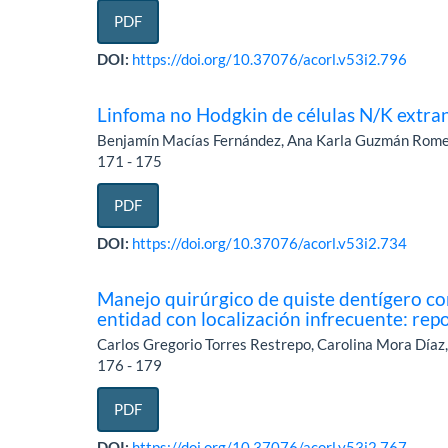
PDF
DOI:
https://doi.org/10.37076/acorl.v53i2.796
Linfoma no Hodgkin de células N/K extran
Benjamín Macías Fernández, Ana Karla Guzmán Romer
171 - 175
PDF
DOI:
https://doi.org/10.37076/acorl.v53i2.734
Manejo quirúrgico de quiste dentígero co
entidad con localización infrecuente: rep
Carlos Gregorio Torres Restrepo, Carolina Mora Díaz
176 - 179
PDF
DOI:
https://doi.org/10.37076/acorl.v53i2.767