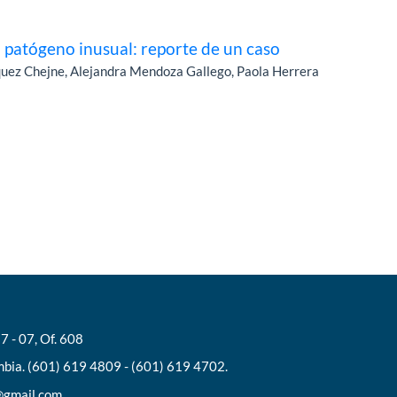
 patógeno inusual: reporte de un caso
rquez Chejne, Alejandra Mendoza Gallego, Paola Herrera
7 - 07, Of. 608
bia. (601) 619 4809 - (601) 619 4702.
l@gmail.com