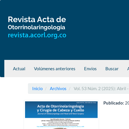
Navegación
principal
Contenido
principal
Barra
lateral
Actual
Volúmenes anteriores
Envíos
Buscar
Inicio
Archivos
Vol. 53 Núm. 2 (2025): Abril -
Publicado:
2