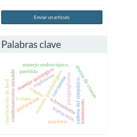
Enviar un artículo
Palabras clave
manejo endoscópico.
atresia de coanas
manejo quirúrgico
parótida
tumores parafaríngeos
condrosarcoma mixoide
explosivos
paraganglioma
carcinoma
cadena del simpático.
clasificación de ford
trauma
perforación
it-mais
schwannoma
tratamiento.
hipoacusia.
aciclovir