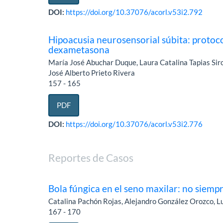
DOI:
https://doi.org/10.37076/acorl.v53i2.792
Hipoacusia neurosensorial súbita: protoc
dexametasona
María José Abuchar Duque, Laura Catalina Tapias Si
José Alberto Prieto Rivera
157 - 165
PDF
DOI:
https://doi.org/10.37076/acorl.v53i2.776
Reportes de Casos
Bola fúngica en el seno maxilar: no siemp
Catalina Pachón Rojas, Alejandro González Orozco, Lu
167 - 170