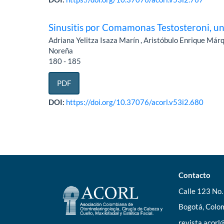
Sinusitis por Comamonas Testosteroni, un
Adriana Yelitza Isaza Marín , Aristóbulo Enrique Má
Noreña
180 - 185
PDF
DOI:
https://doi.org/10.37076/acorl.v53i2.680
Contacto
Calle 123 No. 
Bogotá, Colom
revista.acor