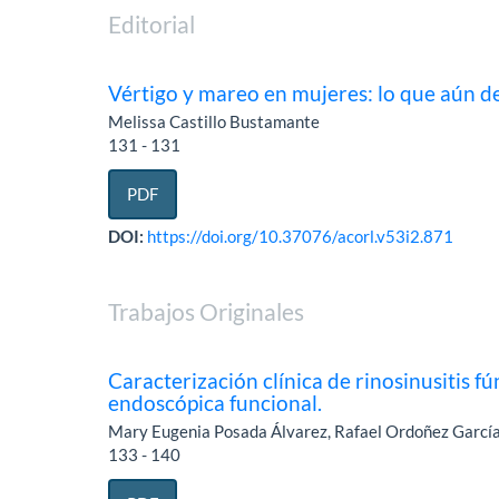
Editorial
Vértigo y mareo en mujeres: lo que aún
Melissa Castillo Bustamante
131 - 131
PDF
DOI:
https://doi.org/10.37076/acorl.v53i2.871
Trabajos Originales
Caracterización clínica de rinosinusitis f
endoscópica funcional.
Mary Eugenia Posada Álvarez, Rafael Ordoñez García
133 - 140