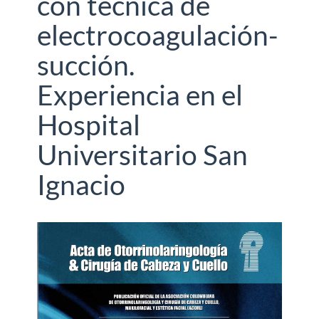
con técnica de
electrocoagulación-
succión.
Experiencia en el
Hospital
Universitario San
Ignacio
Barra
lateral
del
artículo