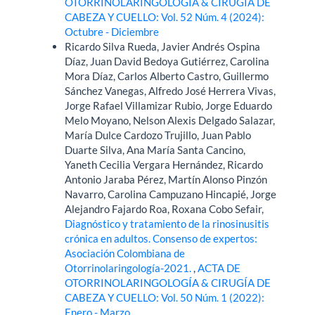
OTORRINOLARINGOLOGÍA & CIRUGÍA DE
CABEZA Y CUELLO: Vol. 52 Núm. 4 (2024):
Octubre - Diciembre
Ricardo Silva Rueda, Javier Andrés Ospina
Díaz, Juan David Bedoya Gutiérrez, Carolina
Mora Díaz, Carlos Alberto Castro, Guillermo
Sánchez Vanegas, Alfredo José Herrera Vivas,
Jorge Rafael Villamizar Rubio, Jorge Eduardo
Melo Moyano, Nelson Alexis Delgado Salazar,
María Dulce Cardozo Trujillo, Juan Pablo
Duarte Silva, Ana María Santa Cancino,
Yaneth Cecilia Vergara Hernández, Ricardo
Antonio Jaraba Pérez, Martín Alonso Pinzón
Navarro, Carolina Campuzano Hincapié, Jorge
Alejandro Fajardo Roa, Roxana Cobo Sefair,
Diagnóstico y tratamiento de la rinosinusitis
crónica en adultos. Consenso de expertos:
Asociación Colombiana de
Otorrinolaringología-2021.
,
ACTA DE
OTORRINOLARINGOLOGÍA & CIRUGÍA DE
CABEZA Y CUELLO: Vol. 50 Núm. 1 (2022):
Enero - Marzo