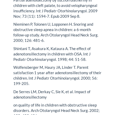
children with cleft palate, to avoid velopharyngeal
insufficiency. Int J Pediatr Otorhinolaryngol. 2009
Nov; 73 (11): 1594-7. Epub 2009 Sep 8.
Nieminen P, Tolonen U, Lopponen H. Snoring and
obstructive sleep apnea in children: a 6-month
follow-up study. Arch Otolaryngol Head Neck Surg.
2000; 126: 481-6.
Shintani T, Asakura K, Kataura A. The effect of
adenotonsillectomy in children with OSA. Int J
Pediatr Otorhinolaryngol. 1998; 44: 51-58.
Wolfensberger M, Haury JA, Linder T. Parent
satisfaction 1 year after adenotonsillectomy of their
children. Int J Pediatr Otorhinolaryngol. 2000; 56:
199-205.
De Serres LM, Derkay C, Sie K, et al. Impact of
adenotonsillectomy
on quality of life in children with obstructive sleep
disorders. Arch Otolaryngol Head Neck Surg. 2002;