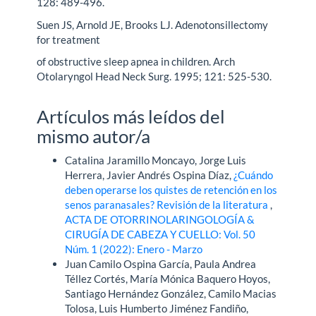
128: 489-496.
Suen JS, Arnold JE, Brooks LJ. Adenotonsillectomy
for treatment
of obstructive sleep apnea in children. Arch
Otolaryngol Head Neck Surg. 1995; 121: 525-530.
Artículos más leídos del
mismo autor/a
Catalina Jaramillo Moncayo, Jorge Luis
Herrera, Javier Andrés Ospina Díaz,
¿Cuándo
deben operarse los quistes de retención en los
senos paranasales? Revisión de la literatura
,
ACTA DE OTORRINOLARINGOLOGÍA &
CIRUGÍA DE CABEZA Y CUELLO: Vol. 50
Núm. 1 (2022): Enero - Marzo
Juan Camilo Ospina García, Paula Andrea
Téllez Cortés, María Mónica Baquero Hoyos,
Santiago Hernández González, Camilo Macias
Tolosa, Luis Humberto Jiménez Fandiño,