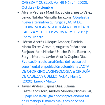
CABEZA Y CUELLO: Vol. 48 Núm. 4 (2020):
Octubre - Diciembre
Álvaro Pedraza Mantilla, Edwin Ernesto Vélez
Leiva, Natalia Mantilla Tarazona,
Otoplastia,
nueva alternativa quirúrgica
,
ACTA DE
OTORRINOLARINGOLOGÍA & CIRUGÍA DE
CABEZA Y CUELLO: Vol. 39 Núm. 1 (2011):
Enero - Marzo
Héctor Andrés Ulloque Amador, Daniela
María Torres Arevalo, Augusto Peñaranda
Sanjuan, Juan Nicolas Useche, Erika Ramírez,
Sergio Moreno, Javier Andrés Ospina Díaz,
Evaluación radio-anatómica del receso del
seno frontal en población colombiana
,
ACTA
DE OTORRINOLARINGOLOGÍA & CIRUGÍA
DE CABEZA Y CUELLO: Vol. 48 Núm. 1
(2020): Enero - Marzo
Javier Andrés Ospina Díaz, Juliana
Castellanos Toro, Andrey Moreno, Nicolas Gil,
El papel de la cirugía endoscópica endonasal
en el manejo Tumores Malignos de Senos