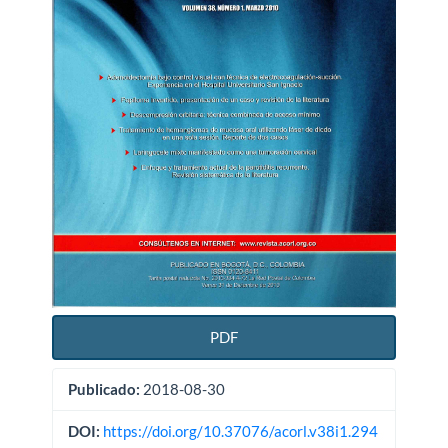
PDF
Publicado:
2018-08-30
DOI:
https://doi.org/10.37076/acorl.v38i1.294