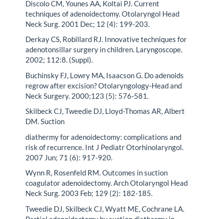
Discolo CM, Younes AA, Koltai PJ. Current
techniques of adenoidectomy. Otolaryngol Head
Neck Surg. 2001 Dec; 12 (4): 199-203.
Derkay CS, Robillard RJ. Innovative techniques for
adenotonsillar surgery in children. Laryngoscope.
2002; 112:8. (Suppl).
Buchinsky FJ, Lowry MA, Isaacson G. Do adenoids
regrow after excision? Otolaryngology-Head and
Neck Surgery. 2000;123 (5): 576-581.
Skilbeck CJ, Tweedie DJ, Lloyd-Thomas AR, Albert
DM. Suction
diathermy for adenoidectomy: complications and
risk of recurrence. Int J Pediatr Otorhinolaryngol.
2007 Jun; 71 (6): 917-920.
Wynn R, Rosenfeld RM. Outcomes in suction
coagulator adenoidectomy. Arch Otolaryngol Head
Neck Surg. 2003 Feb; 129 (2): 182-185.
Tweedie DJ, Skilbeck CJ, Wyatt ME, Cochrane LA.
Partial adenoidectomy by suction diathermy in