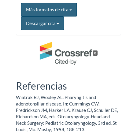
Más formatos de cita
Descargar cita
0
Referencias
Wiatrak BJ, Wooley AL. Pharyngitis and
adenotonsillar disease. In: Cummings CW,
Fredrickson JM, Harker LA, Krause CJ, Schuller DE,
Richardson MA, eds. Otolaryngology-Head and
Neck Surgery: Pediatric Otolaryngology. 3rd ed. St
Louis, Mo: Mosby; 1998; 188-213.