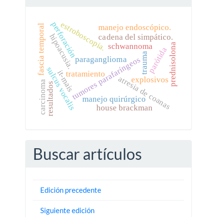
estroboscopia.
perforación
fascia temporal
manejo endoscópico.
hipoacusia.
cadena del simpático.
prednisolona
schwannoma
parótida
trauma
tumores parafaríngeos
paraganglioma
sulcus vocalis
it-mais
tratamiento
atresia de coanas
explosivos
carcinoma
resultados
manejo quirúrgico
house brackman
Buscar artículos
Edición precedente
Siguiente edición