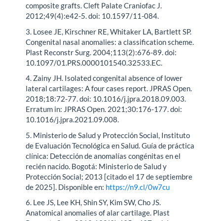
composite grafts. Cleft Palate Craniofac J.
2012;49(4):e42-5. doi: 10.1597/11-084.
3. Losee JE, Kirschner RE, Whitaker LA, Bartlett SP.
Congenital nasal anomalies: a classification scheme.
Plast Reconstr Surg. 2004;113(2):676-89. doi:
10.1097/01.PRS.0000101540.32533.EC.
4. Zainy JH. Isolated congenital absence of lower
lateral cartilages: A four cases report. JPRAS Open.
2018;18:72-77. doi: 10.1016/j.jpra.2018.09.003.
Erratum in: JPRAS Open. 2021;30:176-177. doi:
10.1016/j.jpra.2021.09.008.
5. Ministerio de Salud y Protección Social, Instituto
de Evaluación Tecnológica en Salud. Guía de práctica
clínica: Detección de anomalías congénitas en el
recién nacido. Bogotá: Ministerio de Salud y
Protección Social; 2013 [citado el 17 de septiembre
de 2025]. Disponible en:
https://n9.cl/0w7cu
6. Lee JS, Lee KH, Shin SY, Kim SW, Cho JS.
Anatomical anomalies of alar cartilage. Plast