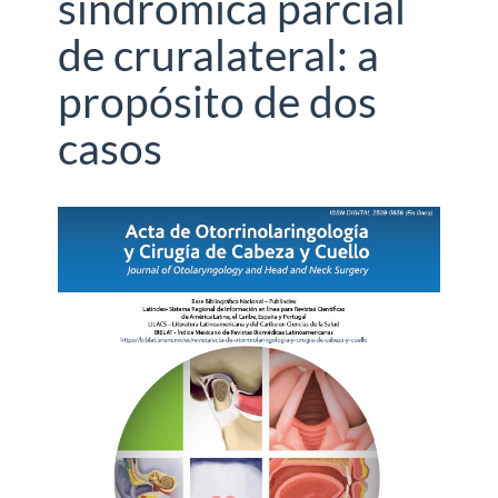
sindrómica parcial
de cruralateral: a
propósito de dos
casos
Barra
lateral
del
artículo