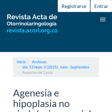
Navegación
Registrarse
Entrar
principal
Contenido
principal
Toggl
Barra
navig
lateral
Inicio
Archivos
Vol. 53 Núm. 3 (2025): Julio - Septiembre
Reportes de Casos
Agenesia e
hipoplasia no