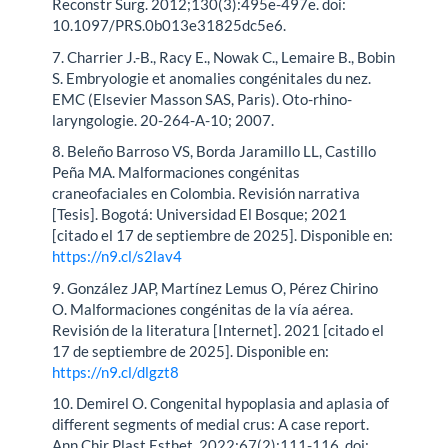
Reconstr Surg. 2012;130(3):495e-497e. doi:
10.1097/PRS.0b013e31825dc5e6.
7. Charrier J.-B., Racy E., Nowak C., Lemaire B., Bobin
S. Embryologie et anomalies congénitales du nez.
EMC (Elsevier Masson SAS, Paris). Oto-rhino-
laryngologie. 20-264-A-10; 2007.
8. Beleño Barroso VS, Borda Jaramillo LL, Castillo
Peña MA. Malformaciones congénitas
craneofaciales en Colombia. Revisión narrativa
[Tesis]. Bogotá: Universidad El Bosque; 2021
[citado el 17 de septiembre de 2025]. Disponible en:
https://n9.cl/s2lav4
9. González JAP, Martínez Lemus O, Pérez Chirino
O. Malformaciones congénitas de la vía aérea.
Revisión de la literatura [Internet]. 2021 [citado el
17 de septiembre de 2025]. Disponible en:
https://n9.cl/dlgzt8
10. Demirel O. Congenital hypoplasia and aplasia of
different segments of medial crus: A case report.
Ann Chir Plast Esthet. 2022;67(2):111-116. doi: