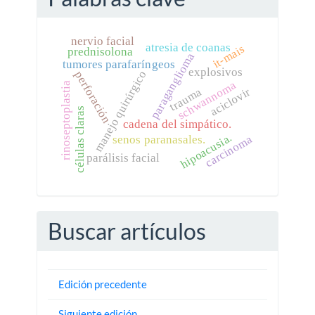
nervio facial
atresia de coanas
it-mais
prednisolona
paraganglioma
tumores parafaríngeos
explosivos
manejo quirúrgico
perforación
schwannoma
rinoseptoplastia
aciclovir
trauma
células claras
cadena del simpático.
hipoacusia.
carcinoma
senos paranasales.
parálisis facial
Buscar artículos
Edición precedente
Siguiente edición