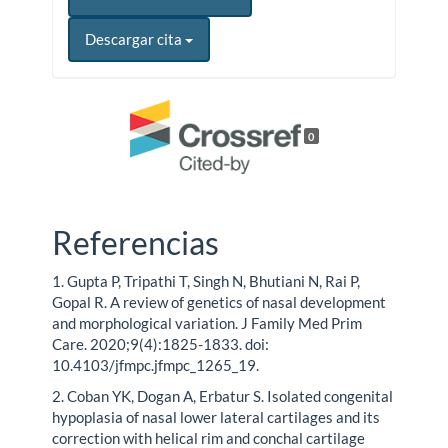
Descargar cita
0
Referencias
1. Gupta P, Tripathi T, Singh N, Bhutiani N, Rai P,
Gopal R. A review of genetics of nasal development
and morphological variation. J Family Med Prim
Care. 2020;9(4):1825-1833. doi:
10.4103/jfmpc.jfmpc_1265_19.
2. Coban YK, Dogan A, Erbatur S. Isolated congenital
hypoplasia of nasal lower lateral cartilages and its
correction with helical rim and conchal cartilage