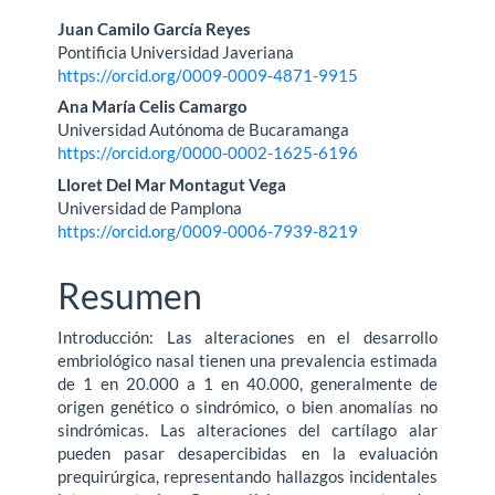
Contenido
Juan Camilo García Reyes
Pontificia Universidad Javeriana
principal
https://orcid.org/0009-0009-4871-9915
del
Ana María Celis Camargo
Universidad Autónoma de Bucaramanga
artículo
https://orcid.org/0000-0002-1625-6196
Lloret Del Mar Montagut Vega
Universidad de Pamplona
https://orcid.org/0009-0006-7939-8219
Resumen
Introducción: Las alteraciones en el desarrollo
embriológico nasal tienen una pre­valencia estimada
de 1 en 20.000 a 1 en 40.000, generalmente de
origen genético o sindrómico, o bien anomalías no
sindrómicas. Las alteraciones del cartílago alar
pueden pasar desapercibidas en la evaluación
prequirúrgica, representando hallaz­gos incidentales