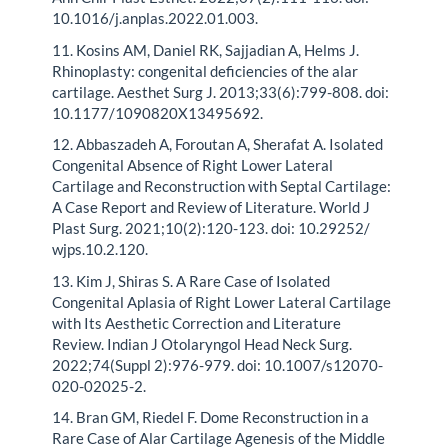
10.1016/j.anplas.2022.01.003.
11. Kosins AM, Daniel RK, Sajjadian A, Helms J.
Rhinoplasty: congenital deficiencies of the alar
cartilage. Aesthet Surg J. 2013;33(6):799-808. doi:
10.1177/1090820X13495692.
12. Abbaszadeh A, Foroutan A, Sherafat A. Isolated
Congenital Absence of Right Lower Lateral
Cartilage and Reconstruction with Septal Cartilage:
A Case Report and Review of Literature. World J
Plast Surg. 2021;10(2):120-123. doi: 10.29252/
wjps.10.2.120.
13. Kim J, Shiras S. A Rare Case of Isolated
Congenital Aplasia of Right Lower Lateral Cartilage
with Its Aesthetic Correction and Literature
Review. Indian J Otolaryngol Head Neck Surg.
2022;74(Suppl 2):976-979. doi: 10.1007/s12070-
020-02025-2.
14. Bran GM, Riedel F. Dome Reconstruction in a
Rare Case of Alar Cartilage Agenesis of the Middle