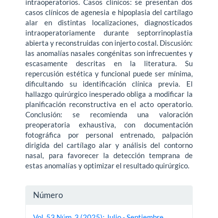
intraoperatorios. Casos clínicos: se presentan dos
casos clínicos de agenesia e hipoplasia del cartílago
alar en distintas localizaciones, diagnosticados
intraoperatoriamente durante septorrinoplastia
abierta y reconstruidas con injerto costal. Discusión:
las anomalías nasales congénitas son infrecuentes y
escasamente descritas en la literatura. Su
repercusión estética y funcional puede ser mínima,
di­ficultando su identificación clínica previa. El
hallazgo quirúrgico inesperado obliga a modificar la
planificación reconstructiva en el acto operatorio.
Conclusión: se re­comienda una valoración
preoperatoria exhaustiva, con documentación
fotográfica por personal entrenado, palpación
dirigida del cartílago alar y análisis del contorno
nasal, para favorecer la detección temprana de
estas anomalías y optimizar el resul­tado quirúrgico.
Detalles
Número
del
Vol. 53 Núm. 3 (2025): Julio - Septiembre