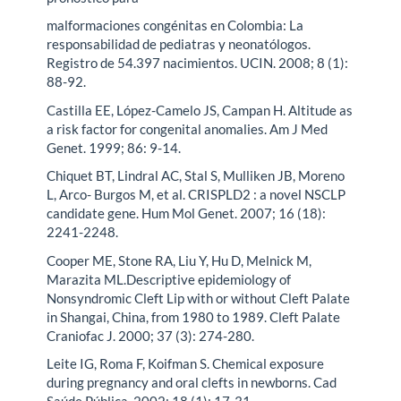
malformaciones congénitas en Colombia: La
responsabilidad de pediatras y neonatólogos.
Registro de 54.397 nacimientos. UCIN. 2008; 8 (1):
88-92.
Castilla EE, López-Camelo JS, Campan H. Altitude as
a risk factor for congenital anomalies. Am J Med
Genet. 1999; 86: 9-14.
Chiquet BT, Lindral AC, Stal S, Mulliken JB, Moreno
L, Arco- Burgos M, et al. CRISPLD2 : a novel NSCLP
candidate gene. Hum Mol Genet. 2007; 16 (18):
2241-2248.
Cooper ME, Stone RA, Liu Y, Hu D, Melnick M,
Marazita ML.Descriptive epidemiology of
Nonsyndromic Cleft Lip with or without Cleft Palate
in Shangai, China, from 1980 to 1989. Cleft Palate
Craniofac J. 2000; 37 (3): 274-280.
Leite IG, Roma F, Koifman S. Chemical exposure
during pregnancy and oral clefts in newborns. Cad