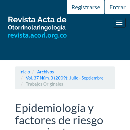
Navegación
Registrarse
Entrar
principal
Contenido
principal
Toggl
Barra
navig
lateral
Inicio
Archivos
Vol. 37 Núm. 3 (2009): Julio - Septiembre
Trabajos Originales
Epidemiología y
factores de riesgo