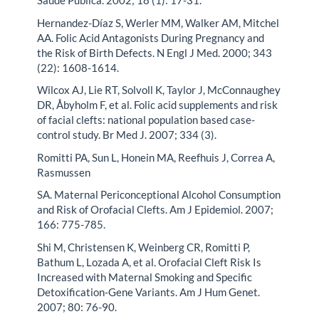
Saúde Pública. 2002; 18 (1): 17-31.
Hernandez-Díaz S, Werler MM, Walker AM, Mitchel
AA. Folic Acid Antagonists During Pregnancy and
the Risk of Birth Defects. N Engl J Med. 2000; 343
(22): 1608-1614.
Wilcox AJ, Lie RT, Solvoll K, Taylor J, McConnaughey
DR, Åbyholm F, et al. Folic acid supplements and risk
of facial clefts: national population based case-
control study. Br Med J. 2007; 334 (3).
Romitti PA, Sun L, Honein MA, Reefhuis J, Correa A,
Rasmussen
SA. Maternal Periconceptional Alcohol Consumption
and Risk of Orofacial Clefts. Am J Epidemiol. 2007;
166: 775-785.
Shi M, Christensen K, Weinberg CR, Romitti P,
Bathum L, Lozada A, et al. Orofacial Cleft Risk Is
Increased with Maternal Smoking and Specific
Detoxification-Gene Variants. Am J Hum Genet.
2007; 80: 76-90.