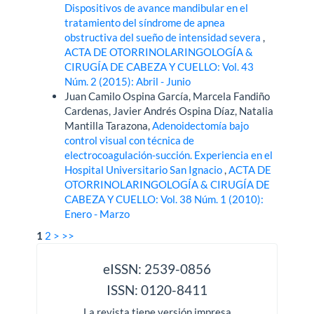
Dispositivos de avance mandibular en el
tratamiento del síndrome de apnea
obstructiva del sueño de intensidad severa
,
ACTA DE OTORRINOLARINGOLOGÍA &
CIRUGÍA DE CABEZA Y CUELLO: Vol. 43
Núm. 2 (2015): Abril - Junio
Juan Camilo Ospina García, Marcela Fandiño
Cardenas, Javier Andrés Ospina Díaz, Natalia
Mantilla Tarazona,
Adenoidectomía bajo
control visual con técnica de
electrocoagulación-succión. Experiencia en el
Hospital Universitario San Ignacio
,
ACTA DE
OTORRINOLARINGOLOGÍA & CIRUGÍA DE
CABEZA Y CUELLO: Vol. 38 Núm. 1 (2010):
Enero - Marzo
1
2
>
>>
issn
eISSN: 2539-0856
ISSN: 0120-8411
La revista tiene versión impresa