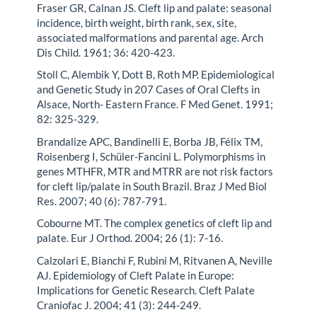
Fraser GR, Calnan JS. Cleft lip and palate: seasonal
incidence, birth weight, birth rank, sex, site,
associated malformations and parental age. Arch
Dis Child. 1961; 36: 420-423.
Stoll C, Alembik Y, Dott B, Roth MP. Epidemiological
and Genetic Study in 207 Cases of Oral Clefts in
Alsace, North- Eastern France. F Med Genet. 1991;
82: 325-329.
Brandalize APC, Bandinelli E, Borba JB, Félix TM,
Roisenberg I, Schüler-Fancini L. Polymorphisms in
genes MTHFR, MTR and MTRR are not risk factors
for cleft lip/palate in South Brazil. Braz J Med Biol
Res. 2007; 40 (6): 787-791.
Cobourne MT. The complex genetics of cleft lip and
palate. Eur J Orthod. 2004; 26 (1): 7-16.
Calzolari E, Bianchi F, Rubini M, Ritvanen A, Neville
AJ. Epidemiology of Cleft Palate in Europe:
Implications for Genetic Research. Cleft Palate
Craniofac J. 2004; 41 (3): 244-249.