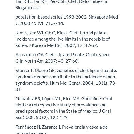
Tan KBL, Tan KH, Yeo GSH. Cleft Deformities in
Singapore: a
population-based series 1993-2002. Singapore Med
J. 2008;49 (9): 710-714.
Kim S, Kim WJ, Oh C, Kim J. Cleft lip and palate
incidence among the live births in the republic of
korea. J Korean Med Sci. 2002; 17: 49-52.
Arosarena OA. Cleft Lip and Palate. Otolaryngol
Clin North Am. 2007; 40: 27-60.
Stanier P, Moore GE. Genetics of cleft lip and palate:
syndromic genes contribute to the incidence of non-
syndromic clefts. Hum Mol Genet. 2004; 13 (1): 73-
81
González BS, López ML, Rico MA, Garduño F. Oral
clefts: a retrospective study of prevalence and
predisposal factors in the State of Mexico. J Oral
Sci. 2008; 50 (2): 123-129.
Fernández N, Zarante I. Prevalencia y escala de
pronóstico para