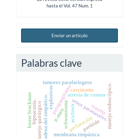
hasta el Vol. 47 Num. 1
Enviar un artículo
Palabras clave
tumores parafaríngeos
manejo endoscópico.
paraganglioma
explosivos
carcinoma
atresia de coanas
house brackman
cadena del simpático.
senos paranasales.
hipoacusia.
schwannoma
manejo quirúrgico
trauma
aciclovir
it-mais
perforación
parótida
membrana timpánica