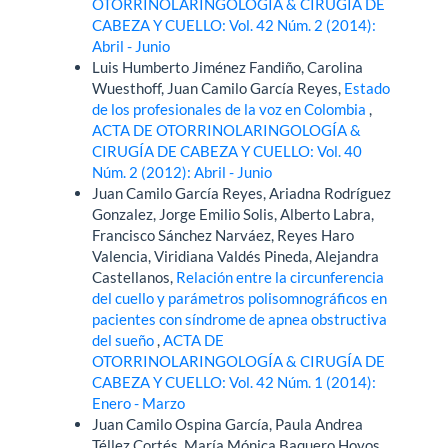
OTORRINOLARINGOLOGÍA & CIRUGÍA DE
CABEZA Y CUELLO: Vol. 42 Núm. 2 (2014):
Abril - Junio
Luis Humberto Jiménez Fandiño, Carolina
Wuesthoff, Juan Camilo García Reyes,
Estado
de los profesionales de la voz en Colombia
,
ACTA DE OTORRINOLARINGOLOGÍA &
CIRUGÍA DE CABEZA Y CUELLO: Vol. 40
Núm. 2 (2012): Abril - Junio
Juan Camilo García Reyes, Ariadna Rodríguez
Gonzalez, Jorge Emilio Solis, Alberto Labra,
Francisco Sánchez Narváez, Reyes Haro
Valencia, Viridiana Valdés Pineda, Alejandra
Castellanos,
Relación entre la circunferencia
del cuello y parámetros polisomnográficos en
pacientes con síndrome de apnea obstructiva
del sueño
,
ACTA DE
OTORRINOLARINGOLOGÍA & CIRUGÍA DE
CABEZA Y CUELLO: Vol. 42 Núm. 1 (2014):
Enero - Marzo
Juan Camilo Ospina García, Paula Andrea
Téllez Cortés, María Mónica Baquero Hoyos,