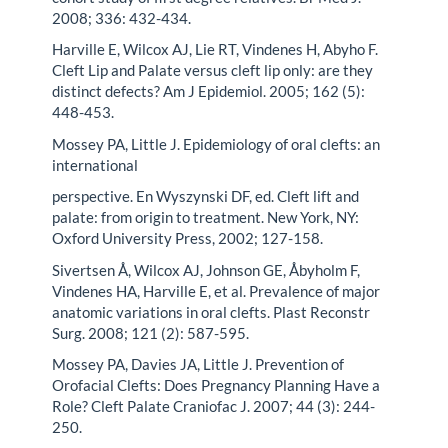
2008; 336: 432-434.
Harville E, Wilcox AJ, Lie RT, Vindenes H, Abyho F.
Cleft Lip and Palate versus cleft lip only: are they
distinct defects? Am J Epidemiol. 2005; 162 (5):
448-453.
Mossey PA, Little J. Epidemiology of oral clefts: an
international
perspective. En Wyszynski DF, ed. Cleft lift and
palate: from origin to treatment. New York, NY:
Oxford University Press, 2002; 127-158.
Sivertsen Å, Wilcox AJ, Johnson GE, Åbyholm F,
Vindenes HA, Harville E, et al. Prevalence of major
anatomic variations in oral clefts. Plast Reconstr
Surg. 2008; 121 (2): 587-595.
Mossey PA, Davies JA, Little J. Prevention of
Orofacial Clefts: Does Pregnancy Planning Have a
Role? Cleft Palate Craniofac J. 2007; 44 (3): 244-
250.