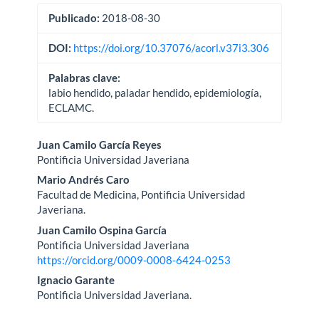
Publicado:
2018-08-30
DOI:
https://doi.org/10.37076/acorl.v37i3.306
Palabras clave:
labio hendido, paladar hendido, epidemiología,
ECLAMC.
Contenido
Juan Camilo García Reyes
Pontificia Universidad Javeriana
principal
Mario Andrés Caro
del
Facultad de Medicina, Pontificia Universidad
Javeriana.
artículo
Juan Camilo Ospina García
Pontificia Universidad Javeriana
https://orcid.org/0009-0008-6424-0253
Ignacio Garante
Pontificia Universidad Javeriana.