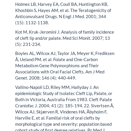
Holmes LB, Harvey EA, Coull BA, Huntington KB,
Khoshbin S, Hayes AM, et al. The Teratogenicity of
Anticonvulsant Drugs. N Engl J Med. 2001; 344
(15): 1132-1138.
Kot M, Kruk-Jeromini J. Analysis of family incidence
of cleft lip and/or palate. Med Sci Monit. 2007; 13
(5): 231-234.
Boyles AL, Wilcox AJ, Taylor JA, Meyer K, Frediksen
Å, Ueland PM, et al. Folate and One-Carbon
Metabolism Gene Polymorphisms and Their
Associations with Oral Facial Clefts. Am J Med
Genet. 2008; 146 (4): 440-449.
Vallino-Napoli LD, Riley MM, Hallyday J. An
epidemiologic Study of Isolatec Cleft Lip, Palate, or
Both in Victoria, Australia From 1983. Cleft Palate
Craniofac J. 2004; 41 (2): 185-194. 22. Sivertsen Å,
Wilcox AJ, Skjærven R, Vindenes HA, Åbyholm F,
Harville E, et al. Familial risk of oral clefts by
morphological type and severity: population based
cohort study of first degree relatives. Br Med J.