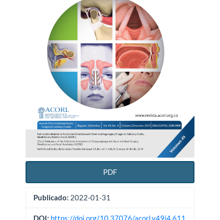
PDF
Publicado:
2022-01-31
DOI:
https://doi.org/10.37076/acorl.v49i4.611