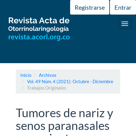
Navegación
Registrarse
Entrar
principal
Contenido
principal
Toggl
Barra
navig
lateral
Inicio
Archivos
Vol. 49 Núm. 4 (2021): Octubre - Diciembre
Trabajos Originales
Tumores de nariz y
senos paranasales