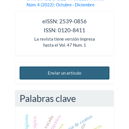
Núm. 4 (2022): Octubre - Diciembre
issn
eISSN: 2539-0856
ISSN: 0120-8411
La revista tiene versión impresa
hasta el Vol. 47 Num. 1
Enviar un artículo
Palabras clave
atresia de coanas
sulcus vocalis
hemangioma