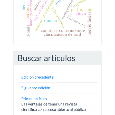
cadena del simpático.
manejo endoscópico.
paraganglioma
tumores parafaríngeos
explosivos
parótida
schwannoma
perforación
aciclovir
nervio facial
hipoacusia.
trauma
it-mais
condrosarcoma mixoide
clasificación de ford
Buscar artículos
Edición precedente
Siguiente edición
Primer artículo
Las ventajas de tener una revista
científica con acceso abierto al público