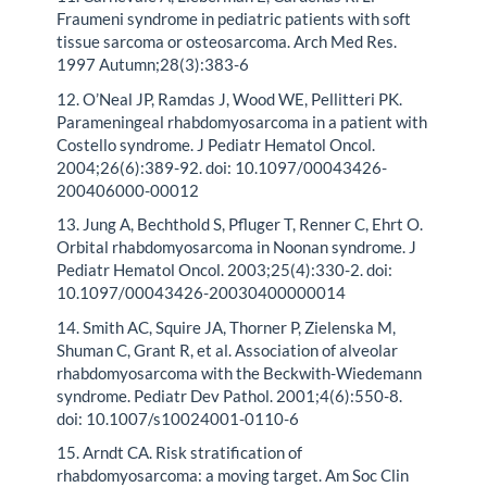
Fraumeni syndrome in pediatric patients with soft
tissue sarcoma or osteosarcoma. Arch Med Res.
1997 Autumn;28(3):383-6
12. O’Neal JP, Ramdas J, Wood WE, Pellitteri PK.
Parameningeal rhabdomyosarcoma in a patient with
Costello syndrome. J Pediatr Hematol Oncol.
2004;26(6):389-92. doi: 10.1097/00043426-
200406000-00012
13. Jung A, Bechthold S, Pfluger T, Renner C, Ehrt O.
Orbital rhabdomyosarcoma in Noonan syndrome. J
Pediatr Hematol Oncol. 2003;25(4):330-2. doi:
10.1097/00043426-20030400000014
14. Smith AC, Squire JA, Thorner P, Zielenska M,
Shuman C, Grant R, et al. Association of alveolar
rhabdomyosarcoma with the Beckwith-Wiedemann
syndrome. Pediatr Dev Pathol. 2001;4(6):550-8.
doi: 10.1007/s10024001-0110-6
15. Arndt CA. Risk stratification of
rhabdomyosarcoma: a moving target. Am Soc Clin