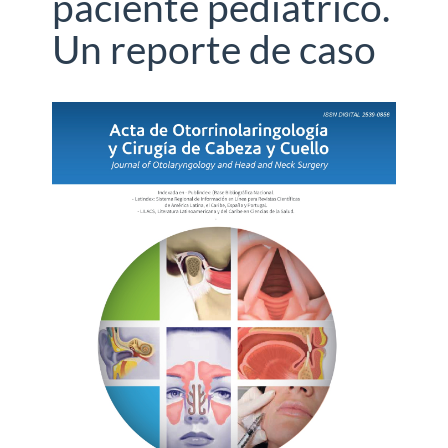
paciente pediátrico.
Un reporte de caso
Barra
lateral
del
artículo