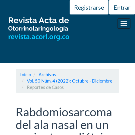
Navegación
Registrarse
Entrar
principal
Contenido
principal
Toggl
Barra
navig
lateral
Inicio
Archivos
Vol. 50 Núm. 4 (2022): Octubre - Diciembre
Reportes de Casos
Rabdomiosarcoma
del ala nasal en un