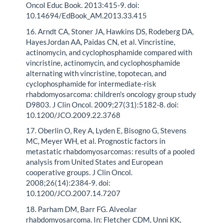
Oncol Educ Book. 2013:415-9. doi:
10.14694/EdBook_AM.2013.33.415
16. Arndt CA, Stoner JA, Hawkins DS, Rodeberg DA,
HayesJordan AA, Paidas CN, et al. Vincristine,
actinomycin, and cyclophosphamide compared with
vincristine, actinomycin, and cyclophosphamide
alternating with vincristine, topotecan, and
cyclophosphamide for intermediate-risk
rhabdomyosarcoma: children's oncology group study
D9803. J Clin Oncol. 2009;27(31):5182-8. doi:
10.1200/JCO.2009.22.3768
17. Oberlin O, Rey A, Lyden E, Bisogno G, Stevens
MC, Meyer WH, et al. Prognostic factors in
metastatic rhabdomyosarcomas: results of a pooled
analysis from United States and European
cooperative groups. J Clin Oncol.
2008;26(14):2384-9. doi:
10.1200/JCO.2007.14.7207
18. Parham DM, Barr FG. Alveolar
rhabdomyosarcoma. In: Fletcher CDM, Unni KK,