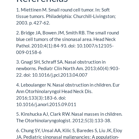
1. Miettinen M. Small round cell tumor. In: Soft
tissue tumors. Philadelphia: Churchill-Livingston;
2003. p. 427-62.
2. Bridge JA, Bowen JM, Smith RB. The small round
blue cell tumors of the sinonasal area. Head Neck
Pathol. 2010;4(1):84-93. doi: 10.1007/s12105-
009-0158-6
3. Gnagi SH, Schraff SA. Nasal obstruction in
newborns. Pediatr Clin North Am. 2013;60(4):903-
22. doi: 10.1016/j.pcl.2013.04.007
4. Leboulanger N. Nasal obstruction in children. Eur
Ann Otorhinolaryngol Head Neck Dis.
2016;133(3):183-6. doi:
10.1016/j.anorl.2015.09.011
5. Kinshucka AJ, Clark RW. Nasal masses in children.
The Otorhinolaryngologist. 2012;5(3):133-38.
6. Chung SY, Unsal AA, Kilic S, Baredes S, Liu JK, Eloy
JA. Pediatric sinonasal malignancies: A population-