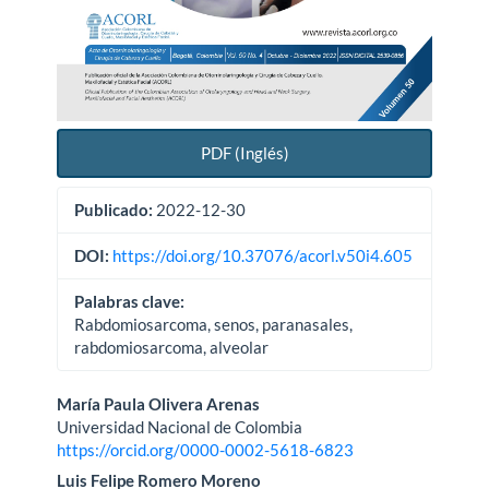
PDF (Inglés)
Publicado:
2022-12-30
DOI:
https://doi.org/10.37076/acorl.v50i4.605
Palabras clave:
Rabdomiosarcoma, senos, paranasales,
rabdomiosarcoma, alveolar
Contenido
María Paula Olivera Arenas
Universidad Nacional de Colombia
principal
https://orcid.org/0000-0002-5618-6823
del
Luis Felipe Romero Moreno