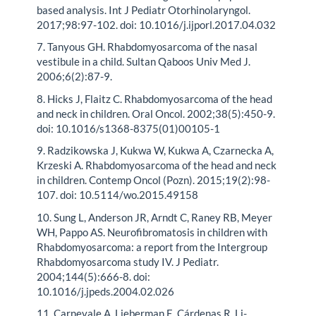
based analysis. Int J Pediatr Otorhinolaryngol.
2017;98:97-102. doi: 10.1016/j.ijporl.2017.04.032
7. Tanyous GH. Rhabdomyosarcoma of the nasal
vestibule in a child. Sultan Qaboos Univ Med J.
2006;6(2):87-9.
8. Hicks J, Flaitz C. Rhabdomyosarcoma of the head
and neck in children. Oral Oncol. 2002;38(5):450-9.
doi: 10.1016/s1368-8375(01)00105-1
9. Radzikowska J, Kukwa W, Kukwa A, Czarnecka A,
Krzeski A. Rhabdomyosarcoma of the head and neck
in children. Contemp Oncol (Pozn). 2015;19(2):98-
107. doi: 10.5114/wo.2015.49158
10. Sung L, Anderson JR, Arndt C, Raney RB, Meyer
WH, Pappo AS. Neurofibromatosis in children with
Rhabdomyosarcoma: a report from the Intergroup
Rhabdomyosarcoma study IV. J Pediatr.
2004;144(5):666-8. doi:
10.1016/j.jpeds.2004.02.026
11. Carnevale A, Lieberman E, Cárdenas R. Li-