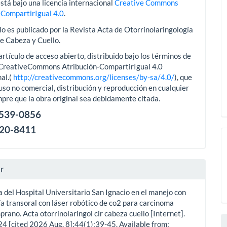
stá bajo una licencia internacional
Creative Commons
-CompartirIgual 4.0
.
lo es publicado por la Revista Acta de Otorrinolaringología
de Cabeza y Cuello.
artículo de acceso abierto, distribuido bajo los términos de
aCreativeCommons Atribución-CompartirIgual 4.0
al.(
http://creativecommons.org/licenses/by-sa/4.0/
), que
uso no comercial, distribución y reproducción en cualquier
pre que la obra original sea debidamente citada.
2539-0856
120-8411
ar
 del Hospital Universitario San Ignacio en el manejo con
a transoral con láser robótico de co2 para carcinoma
prano. Acta otorrinolaringol cir cabeza cuello [Internet].
24 [cited 2026 Aug. 8];44(1):39-45. Available from: