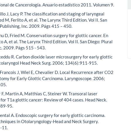
ional de Cancerología. Anuario estadístico 2011. Volumen 9.
illo J, Lacy P. The classification and staging of laryngeal
ed M, Ferlito A, et al. The Larynx Third Edition. Vol II. San
 Publishing, Inc. 2009. Págs 415 – 450.
nu D, Fried M. Conservation surgery for glottic cancer. En
to A, et al. The Larynx Third Edition. Vol II. San Diego: Plural
nc. 2009. Págs 515 - 543.
eddu R. Carbon dioxide laser microsurgery for early glottic
tolaryngol Head Neck Surg. 2006; 134(6):911-915.
Francois J, Wiel E, Chevalier D. Local Recurrence after CO2
tomy for Early Glottic Carcinoma. Laryngoscope. 2006;
105.
r F, Martin A, Matthias C, Steiner W. Transoral laser
for T1a glottic cancer: Review of 404 cases. Head Neck.
889-95.
mental A. Endoscopic surgery for early glottic carcinoma.
chniques in Otolaryngology-Head and Neck Surgery.
-11.