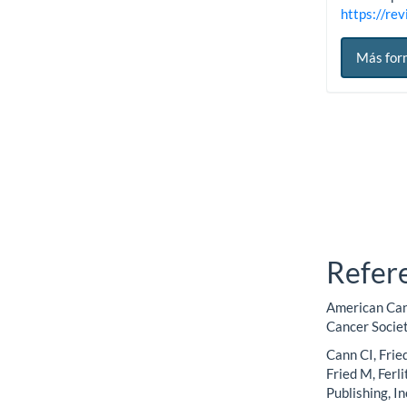
https://rev
Más for
Refer
American Can
Cancer Socie
Cann CI, Frie
Fried M, Ferli
Publishing, I