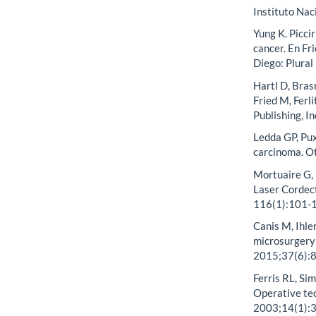
Instituto Nac
Yung K. Piccir
cancer. En Fri
Diego: Plural
Hartl D, Bras
Fried M, Ferli
Publishing, I
Ledda GP, Pux
carcinoma. O
Mortuaire G, 
Laser Cordec
116(1):101-
Canis M, Ihle
microsurgery 
2015;37(6):
Ferris RL, Si
Operative te
2003;14(1):3