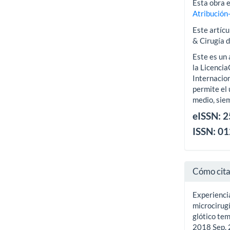
Esta obra e
Atribución
Este artícu
& Cirugía 
Este es un 
la Licenci
Internacion
permite el 
medio, siem
eISSN: 
ISSN: 0
Cómo cit
Experiencia
microcirugí
glótico tem
2018 Sep. 