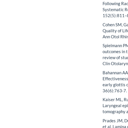
Following Rad
Systematic R
152(5):811–
Cohen SM, Ga
Quality of Li
Ann Otol Rhi
Spielmann PM,
outcomes in t
review of stu
Clin Otolary
Bahannan AA, 
Effectiveness
early glottis
36(6):763-7.
Kaiser ML, Ru
Laryngeal epi
tomography a
Prades JM, D
et al. Lamina