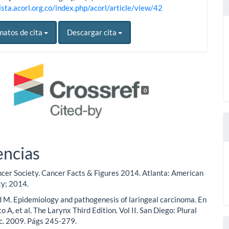
ista.acorl.org.co/index.php/acorl/article/view/42
matos de cita
Descargar cita
0
encias
cer Society. Cancer Facts & Figures 2014. Atlanta: American
ty; 2014.
d M. Epidemiology and pathogenesis of laringeal carcinoma. En
to A, et al. The Larynx Third Edition. Vol II. San Diego: Plural
nc. 2009. Págs 245-279.