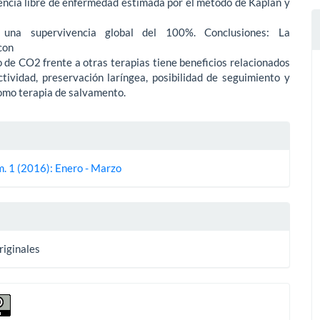
encia libre de enfermedad estimada por el método de Kaplan y
una supervivencia global del 100%. Conclusiones: La
con
o de CO2 frente a otras terapias tiene beneficios relacionados
tividad, preservación laríngea, posibilidad de seguimiento y
omo terapia de salvamento.
es
m. 1 (2016): Enero - Marzo
lo
riginales