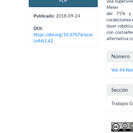
PDF
una superviv
Meier
del 75% y 
Publicado:
2018-09-24
cordectomía 
láser robótic
DOI:
con costoefec
https://doi.org/10.37076/acor
alternativa c
l.v44i1.42
Detall
Número
del
Vol. 44 Nú
artícu
Sección
Trabajos O