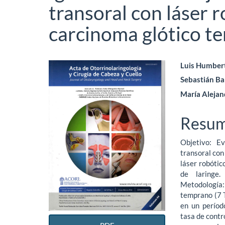
transoral con láser 
carcinoma glótico t
Barra
Conte
Luis Humber
Sebastián B
lateral
princi
María Alejan
del
del
artículo
artícu
Resu
Objetivo: Ev
transoral con
láser robóti
de laringe.
Metodología
temprano (7 T
en un períod
tasa de contro