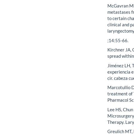
McGavran MH,
metastases fr
to certain ch
clinical and 
laryngectomy 
;14:55-66.
Kirchner JA, 
spread within
Jiménez LH, T
experiencia e
cir. cabeza c
Marcotullio D,
treatment of 
Pharmacol Sc
Lee HS, Chun 
Microsurgery 
Therapy. Lar
Greulich MT, 