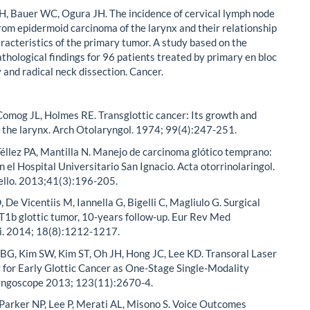
 Bauer WC, Ogura JH. The incidence of cervical lymph node
om epidermoid carcinoma of the larynx and their relationship
aracteristics of the primary tumor. A study based on the
pathological findings for 96 patients treated by primary en bloc
and radical neck dissection. Cancer.
Comog JL, Holmes RE. Transglottic cancer: Its growth and
 the larynx. Arch Otolaryngol. 1974; 99(4):247-251.
éllez PA, Mantilla N. Manejo de carcinoma glótico temprano:
n el Hospital Universitario San Ignacio. Acta otorrinolaringol.
uello. 2013;41(3):196-205.
 De Vicentiis M, Iannella G, Bigelli C, Magliulo G. Surgical
T1b glottic tumor, 10-years follow-up. Eur Rev Med
i. 2014; 18(8):1212-1217.
BG, Kim SW, Kim ST, Oh JH, Hong JC, Lee KD. Transoral Laser
for Early Glottic Cancer as One-Stage Single-Modality
yngoscope 2013; 123(11):2670-4.
Parker NP, Lee P, Merati AL, Misono S. Voice Outcomes