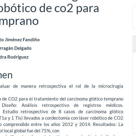
robótico de co2 para
emprano
nido
to Jiménez Fandiño
arragán Delgado
pal
dra Rodríguez
lo
men
aluar de manera retrospectiva el rol de la microcirugía
co de CO2 para el tratamiento del carcinoma glótico temprano
 Diseño: Análisis retrospectivo de registros médicos.
: Estudio retrospectivo de 8 casos de carcinoma glótico
1a y 1 Tis) llevados a cordectomía con láser robótico de CO2
o comprendido entre los años 2012 y 2014. Resultados: La
l local global fue del 75%, con