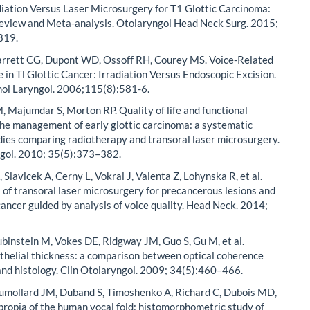
iation Versus Laser Microsurgery for T1 Glottic Carcinoma:
eview and Meta-analysis. Otolaryngol Head Neck Surg. 2015;
819.
rrett CG, Dupont WD, Ossoff RH, Courey MS. Voice-Related
fe in Tl Glottic Cancer: Irradiation Versus Endoscopic Excision.
nol Laryngol. 2006;115(8):581-6.
 Majumdar S, Morton RP. Quality of life and functional
he management of early glottic carcinoma: a systematic
dies comparing radiotherapy and transoral laser microsurgery.
ngol. 2010; 35(5):373–382.
Slavicek A, Cerny L, Vokral J, Valenta Z, Lohynska R, et al.
 of transoral laser microsurgery for precancerous lesions and
 cancer guided by analysis of voice quality. Head Neck. 2014;
binstein M, Vokes DE, Ridgway JM, Guo S, Gu M, et al.
thelial thickness: a comparison between optical coherence
nd histology. Clin Otolaryngol. 2009; 34(5):460–466.
umollard JM, Duband S, Timoshenko A, Richard C, Dubois MD,
 propia of the human vocal fold: histomorphometric study of