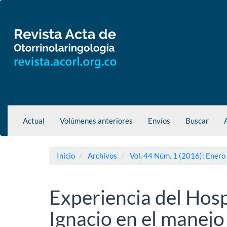
Navegación
principal
Contenido
principal
Barra
lateral
Actual
Volúmenes anteriores
Envíos
Buscar
Inicio
Archivos
Vol. 44 Núm. 1 (2016): Enero
Experiencia del Hosp
Ignacio en el manejo