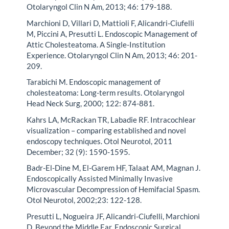
Otolaryngol Clin N Am, 2013; 46: 179-188.
Marchioni D, Villari D, Mattioli F, Alicandri-Ciufelli
M, Piccini A, Presutti L. Endoscopic Management of
Attic Cholesteatoma. A Single-Institution
Experience. Otolaryngol Clin N Am, 2013; 46: 201-
209.
Tarabichi M. Endoscopic management of
cholesteatoma: Long-term results. Otolaryngol
Head Neck Surg, 2000; 122: 874-881.
Kahrs LA, McRackan TR, Labadie RF. Intracochlear
visualization – comparing established and novel
endoscopy techniques. Otol Neurotol, 2011
December; 32 (9): 1590-1595.
Badr-El-Dine M, El-Garem HF, Talaat AM, Magnan J.
Endoscopically Assisted Minimally Invasive
Microvascular Decompression of Hemifacial Spasm.
Otol Neurotol, 2002;23: 122-128.
Presutti L, Nogueira JF, Alicandri-Ciufelli, Marchioni
D. Beyond the Middle Ear. Endoscopic Surgical