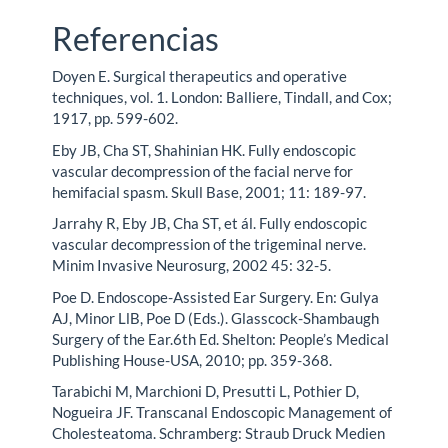
Referencias
Doyen E. Surgical therapeutics and operative
techniques, vol. 1. London: Balliere, Tindall, and Cox;
1917, pp. 599-602.
Eby JB, Cha ST, Shahinian HK. Fully endoscopic
vascular decompression of the facial nerve for
hemifacial spasm. Skull Base, 2001; 11: 189-97.
Jarrahy R, Eby JB, Cha ST, et ál. Fully endoscopic
vascular decompression of the trigeminal nerve.
Minim Invasive Neurosurg, 2002 45: 32-5.
Poe D. Endoscope-Assisted Ear Surgery. En: Gulya
AJ, Minor LlB, Poe D (Eds.). Glasscock-Shambaugh
Surgery of the Ear.6th Ed. Shelton: People’s Medical
Publishing House-USA, 2010; pp. 359-368.
Tarabichi M, Marchioni D, Presutti L, Pothier D,
Nogueira JF. Transcanal Endoscopic Management of
Cholesteatoma. Schramberg: Straub Druck Medien