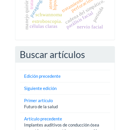
paraganglioma
manejo quirúrgico
perforación
tratamiento
cadena del simpático.
parótida
parálisis facial
schwannoma
estroboscopia.
células claras
nervio facial
Buscar artículos
Edición precedente
Siguiente edición
Primer artículo
Futuro de la salud
Artículo precedente
Implantes auditivos de conducción ósea