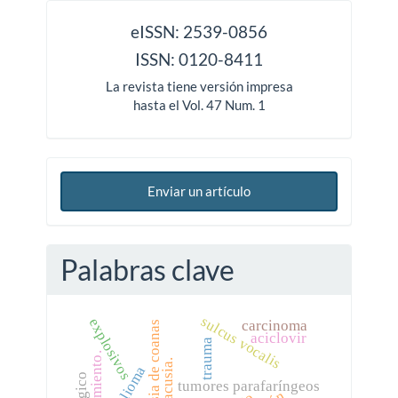
issn
eISSN: 2539-0856
ISSN: 0120-8411
La revista tiene versión impresa
hasta el Vol. 47 Num. 1
Enviar un artículo
Palabras clave
sulcus vocalis
explosivos
carcinoma
atresia de coanas
aciclovir
trauma
tratamiento.
hipoacusia.
tumores parafaríngeos