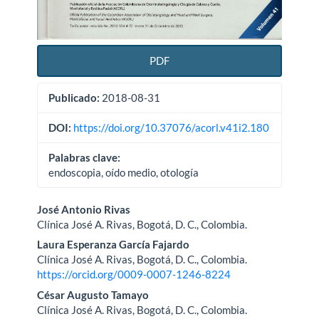
PDF
Publicado:
2018-08-31
DOI:
https://doi.org/10.37076/acorl.v41i2.180
Palabras clave:
endoscopia, oído medio, otología
Contenido
José Antonio Rivas
Clínica José A. Rivas, Bogotá, D. C., Colombia.
principal
Laura Esperanza García Fajardo
del
Clínica José A. Rivas, Bogotá, D. C., Colombia.
https://orcid.org/0009-0007-1246-8224
artículo
César Augusto Tamayo
Clínica José A. Rivas, Bogotá, D. C., Colombia.