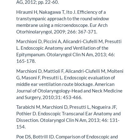
AG, 2012; pp. 22-60.
Hiraumi H, Nakagawa T, Ito J. Efficiency of a
transtympanic approach to the round window
membrane using a microendoscope. Eur Arch
Otorhinolaryngol, 2009; 266: 367-371.
Marchioni D, Piccini A, Alicandri-Ciufelli M, Presutti
L. Endoscopic Anatomy and Ventilation of the
Epitympanum. Otolaryngol Clin N Am, 2013; 46:
165-178.
Marchioni D, Mattioli F, Alicandri-Ciufelli M, Molteni
G, Masoni F, Presutti L. Endoscopic evaluation of
middle ear ventilation route blockage. American
Journal of Otolaryngology-Head and Neck Medicine
and Surgery, 2010;31: 453-466.
Tarabichi M, Marchioni D, Presutti L, Nogueira JF,
Pothier D. Endoscopic Transcanal Ear Anatomy and
Dissection. Otolaryngol Clin N Am, 2013; 46: 131-
154.
Poe DS, Bottrill ID. Comparison of Endoscopic and