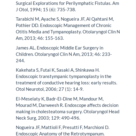
Surgical Explorations for Perilymphatic Fistulas. Am
J Otol, 1994; 15 (6): 735-738.
Tarabichi M, Ayache S, Nogueira JF, Al Qahtani M,
Pothier DD. Endoscopic Management of Chronic
Otitis Media and Tympanoplasty. Otolaryngol Clin N
Am, 2013; 46: 155-163.
James AL. Endoscopic Middle Ear Surgery in
Children. Otolaryngol Clin N Am, 2013; 46: 233-
244.
Kakehata S, Futai K, Sasaki A, Shinkawa H.
Endoscopic transtympanic tympanoplasty in the
treatment of conductive hearing loss: early results.
Otol Neurotol, 2006; 27 (1): 14-9.
El-Meselaty K, Badr-El-Dine M, Mandour M,
Mourad M, Darweesh R. Endoscope affects decision
making in cholesteatoma surgery. Otolaryngol Head
Neck Surg, 2003; 129: 490-496.
Nogueira JF, Mattioli F, Presutti F, Marchioni D.
Endoscopic Anatomy of the Retrotympanum.