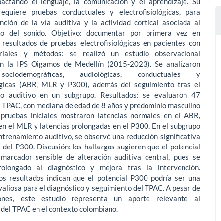
actando el lenguaje, la comunicación y el aprendizaje. Su
requiere pruebas conductuales y electrofisiológicas, para
nción de la vía auditiva y la actividad cortical asociada al
to del sonido. Objetivo: documentar por primera vez en
 resultados de pruebas electrofisiológicas en pacientes con
iales y métodos: se realizó un estudio observacional
en la IPS Oigamos de Medellín (2015-2023). Se analizaron
sociodemo­gráficas, audiológicas, conductuales y
lógicas (ABR, MLR y P300), además del seguimiento tras el
to auditivo en un subgrupo. Resultados: se evaluaron 47
n TPAC, con mediana de edad de 8 años y predominio masculino
 pruebas iniciales mostraron latencias normales en el ABR,
en el MLR y latencias prolongadas en el P300. En el subgrupo
entrenamiento auditivo, se observó una reducción significativa
a del P300. Discusión: los hallazgos sugieren que el potencial
arcador sensible de alteración auditiva central, pues se
rolongado al diagnóstico y mejora tras la intervención.
los resultados indican que el potencial P300 podría ser una
aliosa para el diagnóstico y seguimiento del TPAC. A pesar de
iones, este estudio representa un aporte relevante al
 del TPAC en el contexto colombiano.