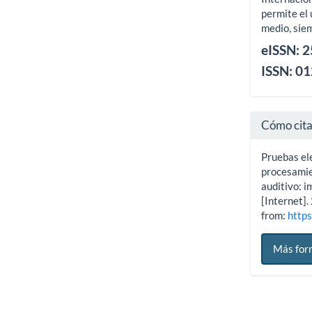
permite el 
medio, siem
eISSN: 
ISSN: 0
Cómo cit
Pruebas ele
procesamie
auditivo: i
[Internet]
from:
https
Más for