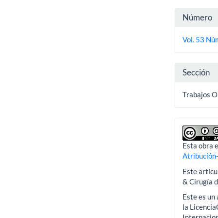
Detall
Número
del
Vol. 53 Núm
artícu
Sección
Trabajos O
Esta obra e
Atribución
Este artícu
& Cirugía 
Este es un 
la Licenci
Internacion