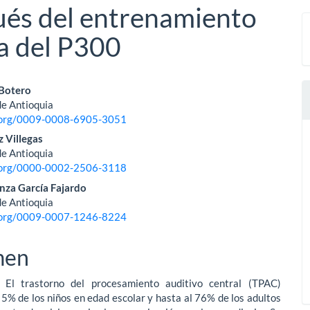
pués del entrenamiento
a del P300
nido
 Botero
de Antioquia
pal
d.org/0009-0008-6905-3051
z Villegas
de Antioquia
lo
d.org/0000-0002-2506-3118
nza García Fajardo
de Antioquia
d.org/0009-0007-1246-8224
men
: El trastorno del procesamiento auditivo central (TPAC)
 5% de los niños en edad escolar y hasta al 76% de los adultos