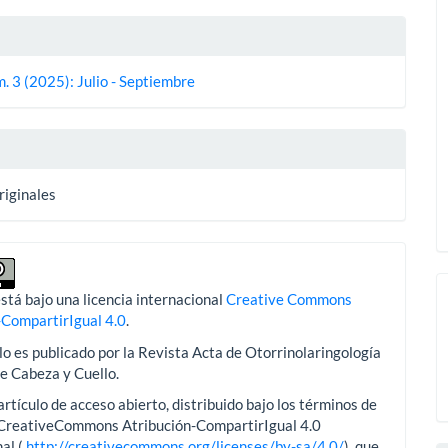
es
. 3 (2025): Julio - Septiembre
lo
riginales
stá bajo una licencia internacional
Creative Commons
-CompartirIgual 4.0
.
lo es publicado por la Revista Acta de Otorrinolaringología
de Cabeza y Cuello.
artículo de acceso abierto, distribuido bajo los términos de
aCreativeCommons Atribución-CompartirIgual 4.0
al.(
http://creativecommons.org/licenses/by-sa/4.0/
), que