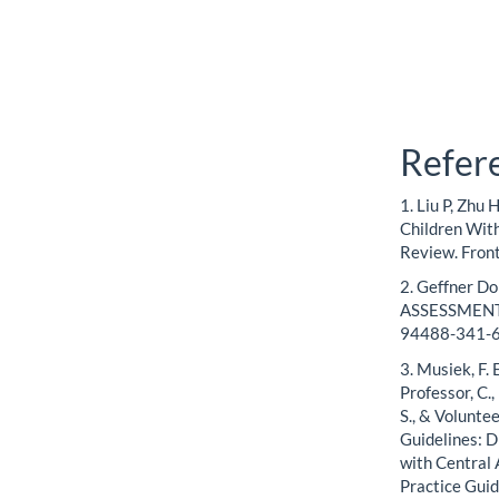
Refer
1. Liu P, Zhu
Children Wit
Review. Fron
2. Geffner Do
ASSESSMENT
94488-341-6
3. Musiek, F. E
Professor, C.,
S., & Volunte
Guidelines: 
with Central
Practice Guid