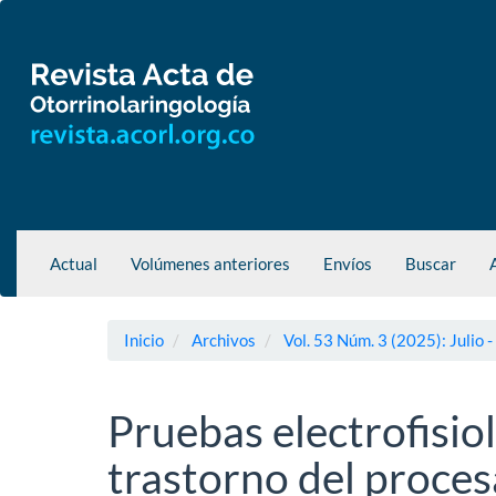
Navegación
principal
Contenido
principal
Barra
lateral
Actual
Volúmenes anteriores
Envíos
Buscar
Inicio
Archivos
Vol. 53 Núm. 3 (2025): Julio 
Pruebas electrofisio
trastorno del proce