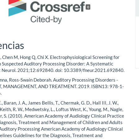
0
encias
 H, Chen M, Hong Q, Chi X. Electrophysiological Screening for
h Suspected Auditory Processing Disorder: A Systematic
t Neurol. 2021;12:692840. doi: 10.3389/fneur.2021.692840.
nna, Ross-Swain Deborah. Auditory Processing Disorders -
, MANAGEMENT, AND TREATMENT. 2019. ISBN13: 978-1-
.
., Baran, J. A., James Bellis, T., Chermak, G. D., Hall III, J. W.,
 Keith, R. W., Medwetsky, L., Loftus West, K., Young, M., Nagle,
er, S. (2010). American Academy of Audiology Clinical Practice
Diagnosis, Treatment and Management of Children and Adults
 Auditory Processing American Academy of Audiology Clinical
elines Guidelines for the Diagnosis, Treatment and