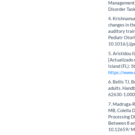
Management o
Disorder Tas
4. Krishnamur
changes in t
auditory train
Pediatr Otor
10.1016/j.ijp
5. Aristidou 
[Actualizado 
Island (FL): 
https://www.
6. Bellis TJ, 
adults. Hand
62630-1.000
7. Madruga-Ri
MB, Colella D
Processing D
Between 8 an
10.12659/ 