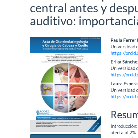
central antes y des
auditivo: importanci
Barra
Conte
Paula Ferrer
Universidad 
lateral
princi
https://orci
del
del
Erika Sánche
Universidad 
artículo
artícu
https://orci
Laura Espera
Universidad 
https://orci
Resu
Introducción
afecta al 2%-