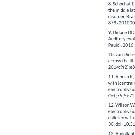
8. Schochat E
the middle la
disorder. Br
879x201000
9. Didoné DD,
Auditory evok
Paulo). 201
10. van Dint
across the li
2014;9(2):e8
11. Alonso R, 
with (central
electrophysio
Oct;75(5):72
12. Wilson WJ
electrophysio
children with
30. doi: 10
13. Abdollahi