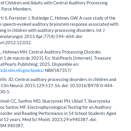
f Children and Adults with Central Auditory Processing
k Force Members.
ti S, Forrester J, Rutledge C, Holmes GW. A case study of the
he speech-evoked auditory brainstem response associated with
ing in children with auditory processing disorders. Int J
hinolaryngol. 2013 Apr;77(4):594–604. doi:
orl.2012.12.032.
IL, Hohman MH. Central Auditory Processing Disorder.
el 1 de marzo de 2023]. En: StatPearls [Internet]. Treasure
StatPearls Publishing; 2025. Disponible en:
ncbi.nlm.nih.gov/books/
NBK587357/
Bellis JD. Central auditory processing disorders in children and
b Clin Neurol. 2015;129:537-56. doi: 10.1016/B978-0-444-
30-5.
moli CC, Sanfins MD, Skarzynski PH, Ubiali T, Skarzynska
os Santos MF. Electrophysiological Testing for an Auditory
isorder and Reading Performance in 54 School Students Aged
d 12 years. Med Sci Monit. 2023;29:e940387. doi:
MSM.940387.