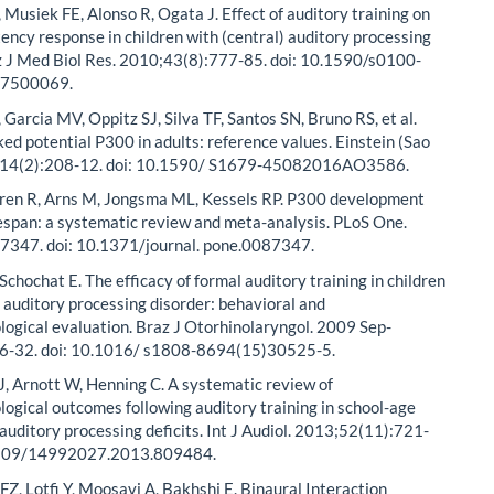
, Musiek FE, Alonso R, Ogata J. Effect of auditory training on
tency response in children with (central) auditory processing
az J Med Biol Res. 2010;43(8):777-85. doi: 10.1590/s0100-
7500069.
 Garcia MV, Oppitz SJ, Silva TF, Santos SN, Bruno RS, et al.
ed potential P300 in adults: reference values. Einstein (Sao
6;14(2):208-12. doi: 10.1590/ S1679-45082016AO3586.
eren R, Arns M, Jongsma ML, Kessels RP. P300 development
fespan: a systematic review and meta-analysis. PLoS One.
7347. doi: 10.1371/journal. pone.0087347.
Schochat E. The efficacy of formal auditory training in children
) auditory processing disorder: behavioral and
logical evaluation. Braz J Otorhinolaryngol. 2009 Sep-
6-32. doi: 10.1016/ s1808-8694(15)30525-5.
, Arnott W, Henning C. A systematic review of
logical outcomes following auditory training in school-age
 auditory processing deficits. Int J Audiol. 2013;52(11):721-
.3109/14992027.2013.809484.
 FZ, Lotfi Y, Moosavi A, Bakhshi E. Binaural Interaction