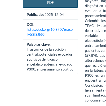
mayores, imp
PDF
diagnóstico 
evaluar la fu
Publicado:
2025-12-04
procesamien
Colombia los
DOI:
TPAC. Mater
https://doi.org/10.37076/acor
descriptivo 
l.v53i3.860
variables 
electrofisio
Palabras clave:
entrenamien
Trastornos de la audición
pacientes co
central, potenciales evocados
(57,8%). Las
auditivos del tronco
alteraciones 
encefálico, potencial evocado
que re­cibió 
P300, entrenamiento auditivo
en la latenci
P300 es un m
encuentra p
Conclusión: 
herramienta v
sus limitac
conocimien­to