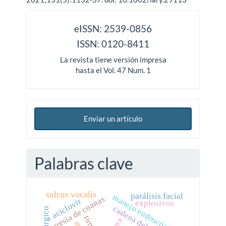
issn
eISSN: 2539-0856
ISSN: 0120-8411
La revista tiene versión impresa
hasta el Vol. 47 Num. 1
Enviar un artículo
Palabras clave
sulcus vocalis
parálisis facial
manejo endoscópico.
atresia de coanas
aciclovir
explosivos