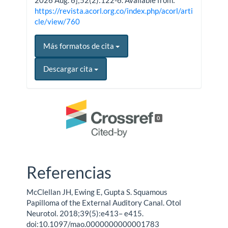
https://revista.acorl.org.co/index.php/acorl/arti
cle/view/760
Más formatos de cita
Descargar cita
0
Referencias
McClellan JH, Ewing E, Gupta S. Squamous
Papilloma of the External Auditory Canal. Otol
Neurotol. 2018;39(5):e413– e415.
doi:10.1097/mao.0000000000001783