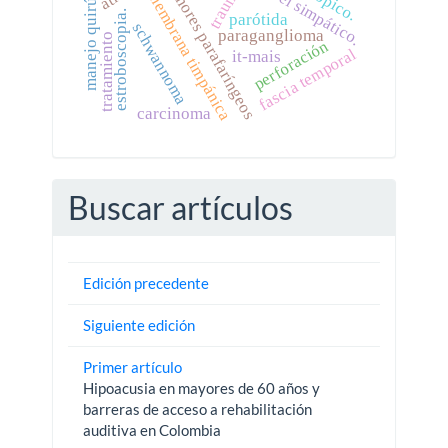
cadena del simpático.
manejo quirúrgico
tumores parafaríngeos
trauma
membrana timpánica
estroboscopia.
parótida
schwannoma
paraganglioma
tratamiento
perforación
fascia temporal
it-mais
carcinoma
Buscar artículos
Edición precedente
Siguiente edición
Primer artículo
Hipoacusia en mayores de 60 años y
barreras de acceso a rehabilitación
auditiva en Colombia