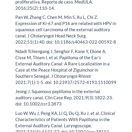
proliferativa. Reporte de caso. MedULA.
2016;25(2):110-14.
Pan W, Zhang C, Chen M, Min S, Xu L, Chi Z.
Expression of Ki-67 and P16 are related with HPV in
squamous cell carcinoma of the external auditory
canal. J Otolaryngol Head Neck Surg.
2022;51(1):40. doi: 10.1186/s40463-022-00592-8
Ndadi Tchiengang J, Senghor F, Kane Y, Dione A,
Cisse M, Thiam I, et al. Papilloma of the Ear’s
External Auditory Canal: A Rare Localization in a
Case at the Peace Hospital of Ziguinchor in
Southern Senegal. J Otolaryngol Rhinol
2021;7(1):1-5. doi: 10.23937/2572-4193.1510099
Jeong J. Squamous papilloma in the external
auditory canal. Clin Case Rep. 2021;9(3):1822-23.
doi: 10.1002/ccr3.3873
Luo W, Wu J, Peng KA, Li Q, Du Q, Xu J, et al. Clinical
Characteristics of Patients With Papilloma in the
External Auditory Canal. Laryngoscope.
2021;131(5):1132-37. doi: 10.1002/lary.29113