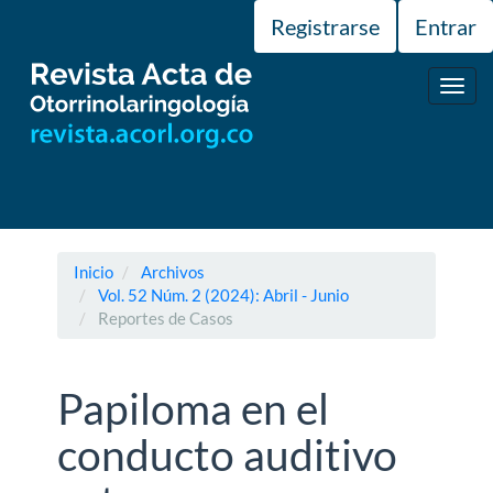
Navegación
Registrarse
Entrar
principal
Contenido
principal
Toggl
Barra
navig
lateral
Inicio
Archivos
Vol. 52 Núm. 2 (2024): Abril - Junio
Reportes de Casos
Papiloma en el
conducto auditivo