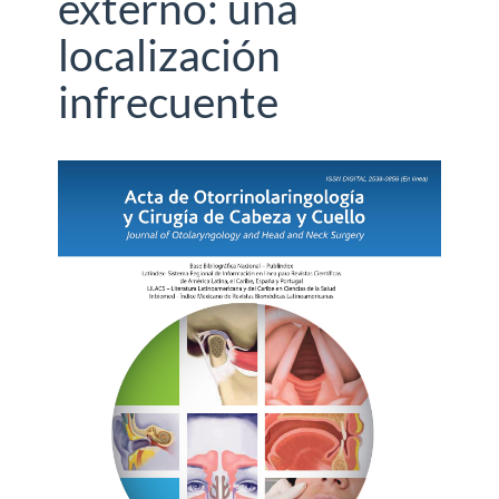
externo: una
localización
infrecuente
Barra
lateral
del
artículo