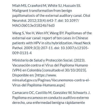
Miah MS, Crawford M, White SJ, Hussain SS.
Malignant transformation from benign
papillomatosis of the external auditory canal. Otol
Neurotol. 2012;33(4):643-7. doi: 10.1097/
MAO.0b013e31824b76d3
Wang S, Yee H, Wen HY, Wang BY. Papillomas of the
external ear canal: report of ten cases in Chinese
patients with HPV in situ hybridization. Head Neck
Pathol. 2009;3(3):207-11. doi: 10.1007/s12105-
009-0131-4
Ministerio de Salud y Protección Social. (2023).
Vacunación contra el Virus del Papiloma Humano
(VPH) en Colombia [consultado el 30/10/2023].
Disponible en: [https://www.
minsalud.gov.co/Paginas/Vacunemonos-contra-el-
Virus-del Papiloma-Humano.aspx]
Camacaro OC, Castillo M, González W, Schwarts J.
Papiloma escamoso en conducto auditivo externo
derecho, una enfermedad benigna rápidamente