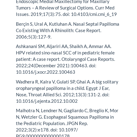
Endoscopic Medial Maxillectomy for Maxillary
Tumors – A Review of Surgical Options. Curr Med
Issues. 2019;17(3):75. doi: 10.4103/cmi.cmi_6_19
Berçin S, Ural A, Kutluhan A. Nasal Septal Papilloma
Co Existing With A Rhinolith: Case Report.
2006;5(3):127-9.
Ashkanani SM, Aljariri AA, Shaikh A, Ammar AA.
HPV related sino-nasal SCC of in pediatric female
patient: A case report. Otolaryngol Case Reports.
2022;24(December 2021):100463. doi:
10.1016/j.xocr.2022.100463
Wadhera R, Kalra V, Gulati SP, Ghai A. A big solitary
oropharyngeal papilloma in a child. Egypt J Ear,
Nose, Throat Allied Sci. 2012;13(3):131-2. doi:
10.1016/j.ejenta.2012.10.002
Malhotra N, Lendner N, Gagliardo C, Breglio K, Mor
N, Wetzler G. Esophageal Squamous Papilloma in
the Pediatric Population. JPGN Rep.
2022;3(2):e178. doi: 10.1097/
PG9.0000000000000178