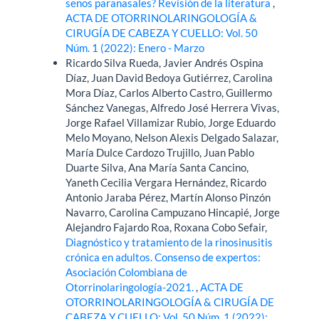
senos paranasales? Revisión de la literatura
,
ACTA DE OTORRINOLARINGOLOGÍA &
CIRUGÍA DE CABEZA Y CUELLO: Vol. 50
Núm. 1 (2022): Enero - Marzo
Ricardo Silva Rueda, Javier Andrés Ospina
Díaz, Juan David Bedoya Gutiérrez, Carolina
Mora Díaz, Carlos Alberto Castro, Guillermo
Sánchez Vanegas, Alfredo José Herrera Vivas,
Jorge Rafael Villamizar Rubio, Jorge Eduardo
Melo Moyano, Nelson Alexis Delgado Salazar,
María Dulce Cardozo Trujillo, Juan Pablo
Duarte Silva, Ana María Santa Cancino,
Yaneth Cecilia Vergara Hernández, Ricardo
Antonio Jaraba Pérez, Martín Alonso Pinzón
Navarro, Carolina Campuzano Hincapié, Jorge
Alejandro Fajardo Roa, Roxana Cobo Sefair,
Diagnóstico y tratamiento de la rinosinusitis
crónica en adultos. Consenso de expertos:
Asociación Colombiana de
Otorrinolaringología-2021.
,
ACTA DE
OTORRINOLARINGOLOGÍA & CIRUGÍA DE
CABEZA Y CUELLO: Vol. 50 Núm. 1 (2022):