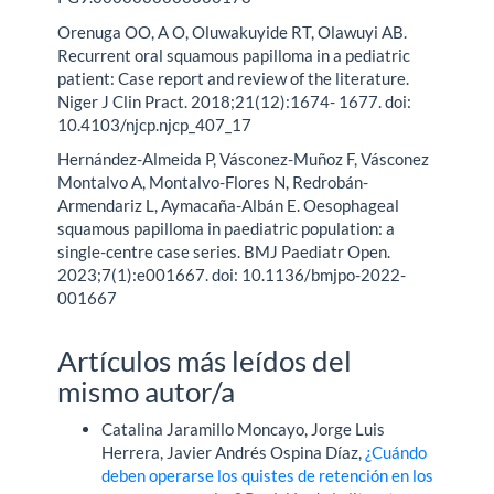
Orenuga OO, A O, Oluwakuyide RT, Olawuyi AB.
Recurrent oral squamous papilloma in a pediatric
patient: Case report and review of the literature.
Niger J Clin Pract. 2018;21(12):1674- 1677. doi:
10.4103/njcp.njcp_407_17
Hernández-Almeida P, Vásconez-Muñoz F, Vásconez
Montalvo A, Montalvo-Flores N, Redrobán-
Armendariz L, Aymacaña-Albán E. Oesophageal
squamous papilloma in paediatric population: a
single-centre case series. BMJ Paediatr Open.
2023;7(1):e001667. doi: 10.1136/bmjpo-2022-
001667
Artículos más leídos del
mismo autor/a
Catalina Jaramillo Moncayo, Jorge Luis
Herrera, Javier Andrés Ospina Díaz,
¿Cuándo
deben operarse los quistes de retención en los