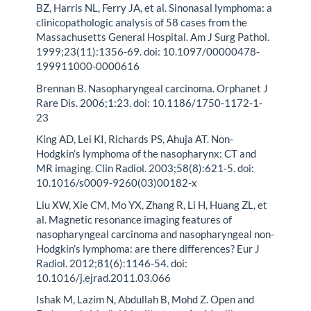
BZ, Harris NL, Ferry JA, et al. Sinonasal lymphoma: a
clinicopathologic analysis of 58 cases from the
Massachusetts General Hospital. Am J Surg Pathol.
1999;23(11):1356-69. doi: 10.1097/00000478-
199911000-0000616
Brennan B. Nasopharyngeal carcinoma. Orphanet J
Rare Dis. 2006;1:23. doi: 10.1186/1750-1172-1-
23
King AD, Lei KI, Richards PS, Ahuja AT. Non-
Hodgkin’s lymphoma of the nasopharynx: CT and
MR imaging. Clin Radiol. 2003;58(8):621-5. doi:
10.1016/s0009-9260(03)00182-x
Liu XW, Xie CM, Mo YX, Zhang R, Li H, Huang ZL, et
al. Magnetic resonance imaging features of
nasopharyngeal carcinoma and nasopharyngeal non-
Hodgkin’s lymphoma: are there differences? Eur J
Radiol. 2012;81(6):1146-54. doi:
10.1016/j.ejrad.2011.03.066
Ishak M, Lazim N, Abdullah B, Mohd Z. Open and