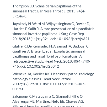
Thompson LD. Schneiderian papilloma of the
sinonasal tract. Ear Nose Throat J. 2015;94(4-
5):146-8.
Jayakody N, Ward M, Wijayasingham G, Fowler D,
Harries P, Salib R. A rare presentation of a paediatric
sinonasal inverted papilloma. J Surg Case Rep.
2018;2018(11):rjy321. doi: 10.1093/jscr/rjy321
Glâtre R, De Kermadec H, Alsamad IA, Badoual C,
Gauthier A, Brugel L, et al. Exophytic sinonasal
papillomas and nasal florid papillomatosis: A
retrospective study. Head Neck. 2018;40(4):740-
746. doi: 10.1002/hed.25042
Wieneke JA, Koeller KK. Head neck pathol radiology
pathology classics. Head Neck Pathol.
2007;1(2):99-101. doi: 10.1007/s12105-007-
0019-0
Salomone R, Matsuyama C, Giannotti Filho O,
Alvarenga ML, Martinez Neto EE, Chaves AG.
Bilateral inverted papilloma: case report and