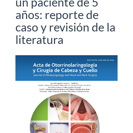
un paciente de 5
años: reporte de
caso y revisión de la
literatura
Barra
lateral
del
artículo