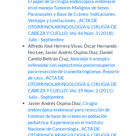
El papel de la cirugía endoscópica endonasal
en el manejo Tumores Malignos de Senos
Paranasales y Base de Cráneo: Indicaciones,
Ventajas y Limitaciones.
,
ACTA DE
OTORRINOLARINGOLOGÍA & CIRUGÍA DE
CABEZA Y CUELLO: Vol. 46 Núm. 3 (2018):
Julio - Septiembre
Alfredo José Herrera Vivas, Óscar Hernando
Feo Lee, Javier Andrés Ospina Díaz, Daniel
Camilo Beltrán Cruz,
Abordaje transepto-
esfenoidal con septectomía posterosuperior
para resección de craneofaringiomas. Reporte
de caso
,
ACTA DE
OTORRINOLARINGOLOGÍA & CIRUGÍA DE
CABEZA Y CUELLO: Vol. 39 Núm. 3 (2011):
Julio - Septiembre
Javier Andrés Ospina Díaz,
Cirugía
endoscópica endonasal para resección de
tumores de base de cráneo en población
pediátrica: Experiencia en el Instituto
Nacional de Cancerología
,
ACTA DE
OTORRINOLARINGOLOGÍA & CIRUGÍA DE