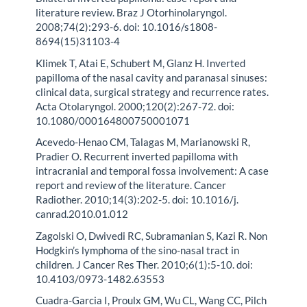
literature review. Braz J Otorhinolaryngol.
2008;74(2):293-6. doi: 10.1016/s1808-
8694(15)31103-4
Klimek T, Atai E, Schubert M, Glanz H. Inverted
papilloma of the nasal cavity and paranasal sinuses:
clinical data, surgical strategy and recurrence rates.
Acta Otolaryngol. 2000;120(2):267-72. doi:
10.1080/000164800750001071
Acevedo-Henao CM, Talagas M, Marianowski R,
Pradier O. Recurrent inverted papilloma with
intracranial and temporal fossa involvement: A case
report and review of the literature. Cancer
Radiother. 2010;14(3):202-5. doi: 10.1016/j.
canrad.2010.01.012
Zagolski O, Dwivedi RC, Subramanian S, Kazi R. Non
Hodgkin’s lymphoma of the sino-nasal tract in
children. J Cancer Res Ther. 2010;6(1):5-10. doi:
10.4103/0973-1482.63553
Cuadra-Garcia I, Proulx GM, Wu CL, Wang CC, Pilch