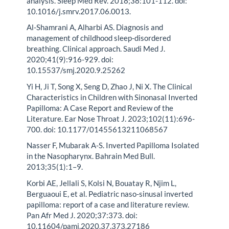
analysis. Sleep Med Rev. 2018;38:101-112. doi:
10.1016/j.smrv.2017.06.0013.
Al-Shamrani A, Alharbi AS. Diagnosis and
management of childhood sleep-disordered
breathing. Clinical approach. Saudi Med J.
2020;41(9):916-929. doi:
10.15537/smj.2020.9.25262
Yi H, Ji T, Song X, Seng D, Zhao J, Ni X. The Clinical
Characteristics in Children with Sinonasal Inverted
Papilloma: A Case Report and Review of the
Literature. Ear Nose Throat J. 2023;102(11):696-
700. doi: 10.1177/01455613211068567
Nasser F, Mubarak A-S. Inverted Papilloma Isolated
in the Nasopharynx. Bahrain Med Bull.
2013;35(1):1–9.
Korbi AE, Jellali S, Kolsi N, Bouatay R, Njim L,
Berguaoui E, et al. Pediatric naso-sinusal inverted
papilloma: report of a case and literature review.
Pan Afr Med J. 2020;37:373. doi:
10.11604/pamj.2020.37.373.27186