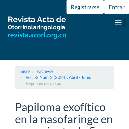
Navegación
Registrarse
Entrar
principal
Contenido
principal
Toggl
Barra
navig
lateral
Inicio
Archivos
Vol. 52 Núm. 2 (2024): Abril - Junio
Reportes de Casos
Papiloma exofítico
en la nasofaringe en