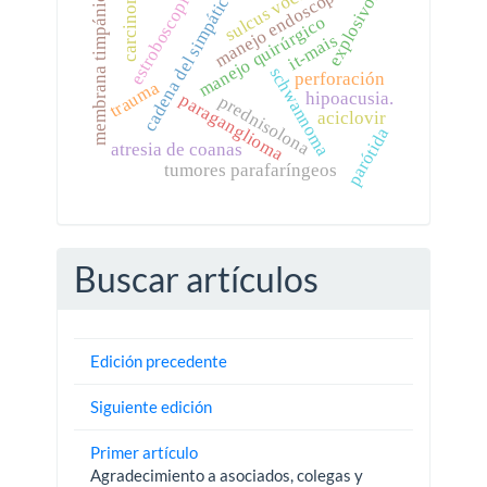
manejo endoscópico.
sulcus vocalis
cadena del simpático.
estroboscopia.
carcinoma
membrana timpánica
explosivos
manejo quirúrgico
it-mais
schwannoma
perforación
trauma
hipoacusia.
paraganglioma
prednisolona
aciclovir
parótida
atresia de coanas
tumores parafaríngeos
Buscar artículos
Edición precedente
Siguiente edición
Primer artículo
Agradecimiento a asociados, colegas y