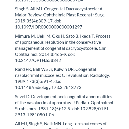
Singh S, Ali MJ. Congenital Dacryocystocele: A
Major Review. Ophthalmic Plast Reconstr Surg.
2019;35(4):309-17. doi:
10.1097/IOP.0000000000001297
Mimura M, Ueki M, Oku H, Sato B, Ikeda T. Process
of spontaneous resolution in the conservative
management of congenital dacryocystocele. Clin
Ophthalmol. 2014;8:465-9. doi:
10.2147/OPTH.S58342
Rand PK, Ball WS Jr, Kulwin DR. Congenital
nasolacrimal mucoceles: CT evaluation. Radiology.
1989;173(3):691-4. doi:
10.1148/radiology.173.3.2813773
Sevel D. Development and congenital abnormalities
of the nasolacrimal apparatus. J Pediatr Ophthalmol
Strabismus. 1981;18(5):13-9. doi: 10.3928/0191-
3913-19810901-06
Ali MJ, Singh S, Naik MN. Long-term outcomes of