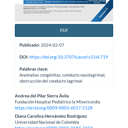
PDF
Publicado:
2024-02-07
DOI:
https://doi.org/10.37076/acorl.v51i4.719
Palabras clave:
Anomalías congénitas, conducto nasolagrimal,
obstrucción del conducto lagrimal
Contenido
Andrea del Pilar Sierra Ávila
Fundación Hospital Pediátrico la Misericordia
principal
https://orcid.org/0009-0003-6017-5128
del
Diana Carolina Hernández Rodríguez
Universidad Nacional de Colombia
artículo
https://orcid.org/0000-0003-0184-745X