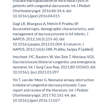
cruciate marsupialization of intra-nasal cysts in
patients with congenital dacryocele. Int J Pediatr
Otorhinolaryngol. 2016;86:34-6. doi:
10.1016/j.ijporl.2016.04.015
Dagi LR, Bhargava A, Melvin P, Prabhu SP.
Associated signs, demographic characteristics, and
management of dacryocystocele in 64 infants. J
AAPOS. 2012;16(3):255-60. doi:
10.1016/j.jaapos.2012.01.004. Erratum in: J
AAPOS. 2012;16(6):588. Prabhu, Sanjay P [added].
Imschoot JYC, Bauters W, Van Zele T, Ninclaus VGS.
Dacriocistocele bilateral congénito: una emergencia
neonatal. Int J Surg Case Rep. 2021;80:105603. doi:
10.1016/j. ijscr.2021.01.097
Yin T, van der Meer G. Neonatal airway obstruction
in bilateral congenital dacryocystocoele: Case
report and review of the literature. Int J Pediatr
Otorhinolaryngol. 2017;92:161-64. doi:
10.1016/j.ijporl.2016.11.027