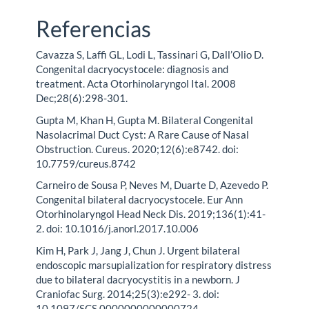
Referencias
Cavazza S, Laffi GL, Lodi L, Tassinari G, Dall’Olio D.
Congenital dacryocystocele: diagnosis and
treatment. Acta Otorhinolaryngol Ital. 2008
Dec;28(6):298-301.
Gupta M, Khan H, Gupta M. Bilateral Congenital
Nasolacrimal Duct Cyst: A Rare Cause of Nasal
Obstruction. Cureus. 2020;12(6):e8742. doi:
10.7759/cureus.8742
Carneiro de Sousa P, Neves M, Duarte D, Azevedo P.
Congenital bilateral dacryocystocele. Eur Ann
Otorhinolaryngol Head Neck Dis. 2019;136(1):41-
2. doi: 10.1016/j.anorl.2017.10.006
Kim H, Park J, Jang J, Chun J. Urgent bilateral
endoscopic marsupialization for respiratory distress
due to bilateral dacryocystitis in a newborn. J
Craniofac Surg. 2014;25(3):e292- 3. doi:
10.1097/SCS.0000000000000724