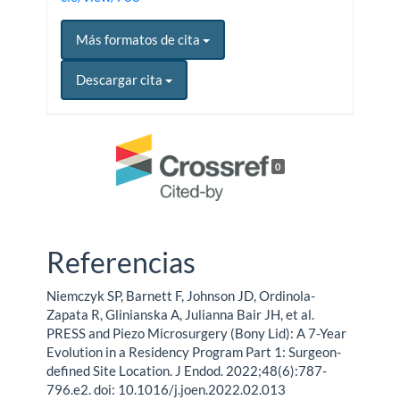
Más formatos de cita
Descargar cita
0
Referencias
Niemczyk SP, Barnett F, Johnson JD, Ordinola-
Zapata R, Glinianska A, Julianna Bair JH, et al.
PRESS and Piezo Microsurgery (Bony Lid): A 7-Year
Evolution in a Residency Program Part 1: Surgeon-
defined Site Location. J Endod. 2022;48(6):787-
796.e2. doi: 10.1016/j.joen.2022.02.013