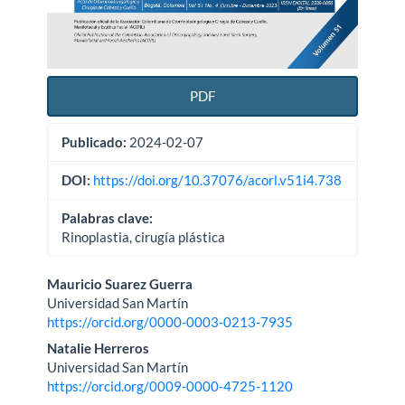
PDF
Publicado:
2024-02-07
DOI:
https://doi.org/10.37076/acorl.v51i4.738
Palabras clave:
Rinoplastia, cirugía plástica
Contenido
Mauricio Suarez Guerra
Universidad San Martín
principal
https://orcid.org/0000-0003-0213-7935
del
Natalie Herreros
Universidad San Martín
artículo
https://orcid.org/0009-0000-4725-1120