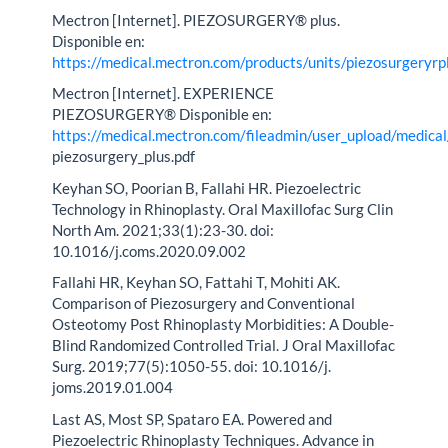
Mectron [Internet]. PIEZOSURGERY® plus.
Disponible en:
https://medical.mectron.com/products/units/piezosurgeryrp
Mectron [Internet]. EXPERIENCE
PIEZOSURGERY® Disponible en:
https://medical.mectron.com/fileadmin/user_upload/medical
piezosurgery_plus.pdf
Keyhan SO, Poorian B, Fallahi HR. Piezoelectric
Technology in Rhinoplasty. Oral Maxillofac Surg Clin
North Am. 2021;33(1):23-30. doi:
10.1016/j.coms.2020.09.002
Fallahi HR, Keyhan SO, Fattahi T, Mohiti AK.
Comparison of Piezosurgery and Conventional
Osteotomy Post Rhinoplasty Morbidities: A Double-
Blind Randomized Controlled Trial. J Oral Maxillofac
Surg. 2019;77(5):1050-55. doi: 10.1016/j.
joms.2019.01.004
Last AS, Most SP, Spataro EA. Powered and
Piezoelectric Rhinoplasty Techniques. Advance in