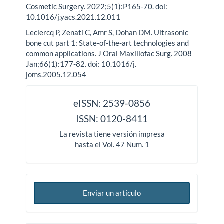
Cosmetic Surgery. 2022;5(1):P165-70. doi:
10.1016/j.yacs.2021.12.011
Leclercq P, Zenati C, Amr S, Dohan DM. Ultrasonic
bone cut part 1: State-of-the-art technologies and
common applications. J Oral Maxillofac Surg. 2008
Jan;66(1):177-82. doi: 10.1016/j.
joms.2005.12.054
issn
eISSN: 2539-0856
ISSN: 0120-8411
La revista tiene versión impresa
hasta el Vol. 47 Num. 1
Enviar un artículo