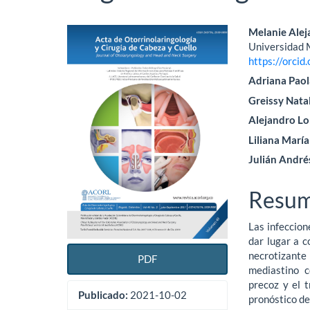
Barra
Conte
Melanie Ale
Universidad M
lateral
princi
https://orci
del
del
Adriana Paola
Greissy Nata
artículo
artícu
Alejandro Lo
Liliana María
Julián André
Resu
Las infeccio
dar lugar a 
necrotizant
PDF
mediastino c
precoz y el 
Publicado:
2021-10-02
pronóstico de