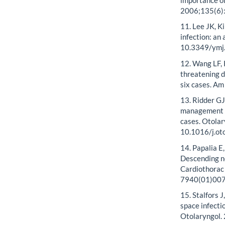
2006;135(6):
11. Lee JK, K
infection: an
10.3349/ymj
12. Wang LF, 
threatening d
six cases. Am
13. Ridder GJ
management o
cases. Otola
10.1016/j.ot
14. Papalia E,
Descending ne
Cardiothorac
7940(01)00
15. Stalfors 
space infecti
Otolaryngol