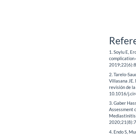
Refer
1. Soylu E, E
complication 
2019;22(6):8
2. Tarelo-Sa
Villasana JE.
revisión de l
10.1016/j.ci
3. Gaber Has
Assessment o
Mediastinitis
2020;21(8):7
4. Endo S, Mu