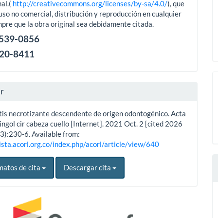
al.(
http://creativecommons.org/licenses/by-sa/4.0/
), que
uso no comercial, distribución y reproducción en cualquier
pre que la obra original sea debidamente citada.
2539-0856
120-8411
ar
tis necrotizante descendente de origen odontogénico. Acta
ingol cir cabeza cuello [Internet]. 2021 Oct. 2 [cited 2026
3):230-6. Available from:
ista.acorl.org.co/index.php/acorl/article/view/640
matos de cita
Descargar cita