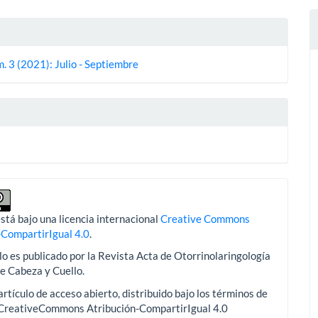
es
. 3 (2021): Julio - Septiembre
lo
stá bajo una licencia internacional
Creative Commons
-CompartirIgual 4.0
.
lo es publicado por la Revista Acta de Otorrinolaringología
de Cabeza y Cuello.
artículo de acceso abierto, distribuido bajo los términos de
aCreativeCommons Atribución-CompartirIgual 4.0