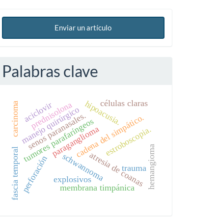
Enviar un artículo
Palabras clave
células claras
hipoacusia.
prednisolona
aciclovir
carcinoma
manejo quirúrgico
senos paranasales.
cadena del simpático.
tumores parafaríngeos
paraganglioma
estroboscopia.
hemangioma
fascia temporal
atresia de coanas
schwannoma
perforación
trauma
explosivos
membrana timpánica