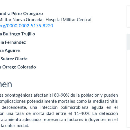
nido
jandra Pérez Orbegozo
ilitar Nueva Granada - Hospital Militar Central
pal
d.org/0000-0002-5175-8220
 Buitrago Trujillo
lia Fernández
lo
ra Aguirre
 Suárez Olarte
s Orrego Colorado
men
nes odontogénicas afectan al 80-90% de la población y pueden
complicaciones potencialmente mortales como la mediastinitis
e descendente, una infección polimicrobiana aguda en el
on una tasa de mortalidad entre el 11-40%. La detección
tratamiento adecuado representan factores influyentes en el
 la enfermedad.