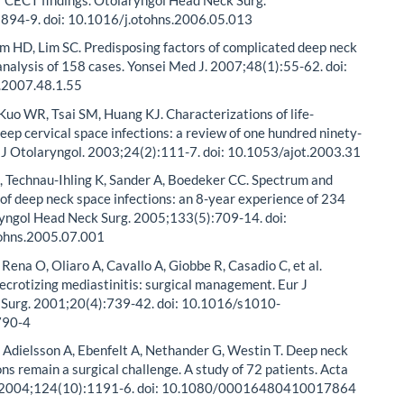
894-9. doi: 10.1016/j.otohns.2006.05.013
im HD, Lim SC. Predisposing factors of complicated deep neck
 analysis of 158 cases. Yonsei Med J. 2007;48(1):55-62. doi:
.2007.48.1.55
Kuo WR, Tsai SM, Huang KJ. Characterizations of life-
eep cervical space infections: a review of one hundred ninety-
 J Otolaryngol. 2003;24(2):111-7. doi: 10.1053/ajot.2003.31
, Technau-Ihling K, Sander A, Boedeker CC. Spectrum and
f deep neck space infections: an 8-year experience of 234
ryngol Head Neck Surg. 2005;133(5):709-14. doi:
ohns.2005.07.001
 Rena O, Oliaro A, Cavallo A, Giobbe R, Casadio C, et al.
crotizing mediastinitis: surgical management. Eur J
 Surg. 2001;20(4):739-42. doi: 10.1016/s1010-
790-4
J, Adielsson A, Ebenfelt A, Nethander G, Westin T. Deep neck
ons remain a surgical challenge. A study of 72 patients. Acta
. 2004;124(10):1191-6. doi: 10.1080/00016480410017864