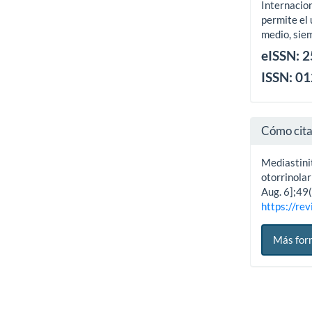
Internacion
permite el 
medio, siem
eISSN: 
ISSN: 0
Cómo cit
Mediastini
otorrinolar
Aug. 6];49(
https://rev
Más for