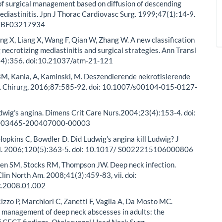
 of surgical management based on diffusion of descending
ediastinitis. Jpn J Thorac Cardiovasc Surg. 1999;47(1):14-9.
7/BF03217934
ang X, Liang X, Wang F, Qian W, Zhang W. A new classification
 necrotizing mediastinitis and surgical strategies. Ann Transl
4):356. doi:10.21037/atm-21-121
BM, Kania, A, Kaminski, M. Deszendierende nekrotisierende
s. Chirurg, 2016;87:585-92. doi: 10.1007/s00104-015-0127-
Ludwig’s angina. Dimens Crit Care Nurs.2004;23(4):153-4. doi:
003465-200407000-00003
Hopkins C, Bowdler D. Did Ludwig’s angina kill Ludwig? J
l. 2006;120(5):363-5. doi: 10.1017/ S0022215106000806
Allen SM, Stocks RM, Thompson JW. Deep neck infection.
lin North Am. 2008;41(3):459-83, vii. doi:
c.2008.01.002
izzo P, Marchiori C, Zanetti F, Vaglia A, Da Mosto MC.
 management of deep neck abscesses in adults: the
f CECT findings. Otolaryngol Head Neck Surg.