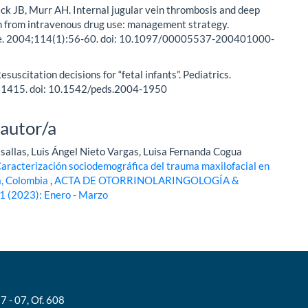
eck JB, Murr AH. Internal jugular vein thrombosis and deep
n from intravenous drug use: management strategy.
e. 2004;114(1):56-60. doi: 10.1097/00005537-200401000-
Resuscitation decisions for “fetal infants”. Pediatrics.
1415. doi: 10.1542/peds.2004-1950
 autor/a
asallas, Luis Ángel Nieto Vargas, Luisa Fernanda Cogua
aracterización sociodemográfica del trauma maxilofacial en
ía, Colombia
,
ACTA DE OTORRINOLARINGOLOGÍA &
 (2023): Enero - Marzo
7 - 07, Of. 608