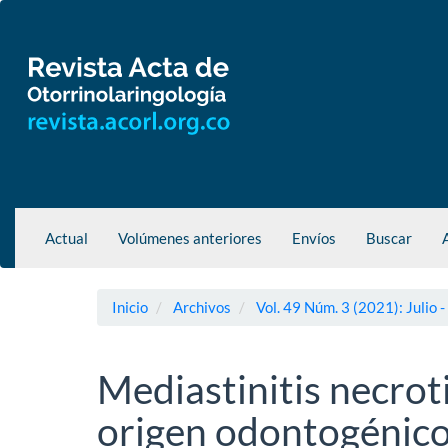
Navegación
principal
Contenido
principal
Barra
lateral
Actual
Volúmenes anteriores
Envíos
Buscar
Inicio
Archivos
Vol. 49 Núm. 3 (2021): Julio 
Mediastinitis necro
origen odontogénic