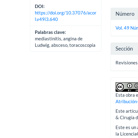
DOI:
Detall
https://doi.org/10.37076/acor
Número
l.v49i3.640
del
Vol. 49 Núm
artícu
Palabras clave:
mediastinitis, angina de
Ludwig, absceso, toracoscopía
Sección
Revisiones
Esta obra e
Atribución
Este artícu
& Cirugía 
Este es un 
la Licenci