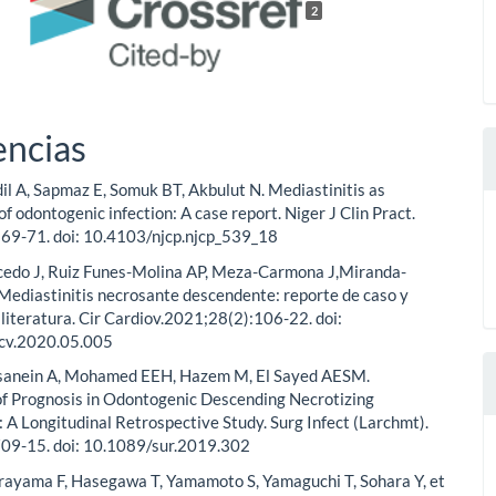
2
encias
rdil A, Sapmaz E, Somuk BT, Akbulut N. Mediastinitis as
of odontogenic infection: A case report. Niger J Clin Pract.
69-71. doi: 10.4103/njcp.njcp_539_18
ucedo J, Ruiz Funes-Molina AP, Meza-Carmona J,Miranda-
 Mediastinitis necrosante descendente: reporte de caso y
a literatura. Cir Cardiov.2021;28(2):106-22. doi:
rcv.2020.05.005
sanein A, Mohamed EEH, Hazem M, El Sayed AESM.
f Prognosis in Odontogenic Descending Necrotizing
: A Longitudinal Retrospective Study. Surg Infect (Larchmt).
09-15. doi: 10.1089/sur.2019.302
rayama F, Hasegawa T, Yamamoto S, Yamaguchi T, Sohara Y, et