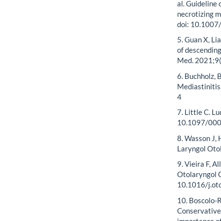
al. Guideline
necrotizing m
doi: 10.100
5. Guan X, Li
of descending
Med. 2021;9(
6. Buchholz, 
Mediastiniti
4
7. Little C. 
10.1097/00
8. Wasson J, 
Laryngol Oto
9. Vieira F, 
Otolaryngol C
10.1016/j.ot
10. Boscolo-R
Conservative
importance o