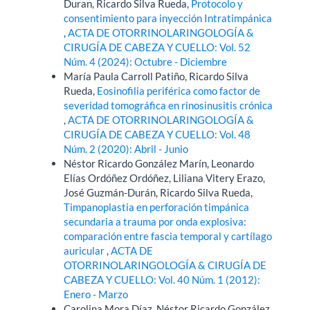
Duran, Ricardo Silva Rueda,
Protocolo y
consentimiento para inyección Intratimpánica
,
ACTA DE OTORRINOLARINGOLOGÍA &
CIRUGÍA DE CABEZA Y CUELLO: Vol. 52
Núm. 4 (2024): Octubre - Diciembre
María Paula Carroll Patiño, Ricardo Silva
Rueda,
Eosinofilia periférica como factor de
severidad tomográfica en rinosinusitis crónica
,
ACTA DE OTORRINOLARINGOLOGÍA &
CIRUGÍA DE CABEZA Y CUELLO: Vol. 48
Núm. 2 (2020): Abril - Junio
Néstor Ricardo González Marín, Leonardo
Elías Ordóñez Ordóñez, Liliana Vitery Erazo,
José Guzmán-Durán, Ricardo Silva Rueda,
Timpanoplastia en perforación timpánica
secundaria a trauma por onda explosiva:
comparación entre fascia temporal y cartílago
auricular
,
ACTA DE
OTORRINOLARINGOLOGÍA & CIRUGÍA DE
CABEZA Y CUELLO: Vol. 40 Núm. 1 (2012):
Enero - Marzo
Carolina Mora Díaz, Néstor Ricardo González