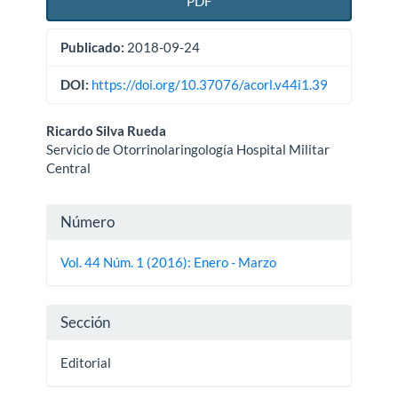
PDF
Publicado:
2018-09-24
DOI:
https://doi.org/10.37076/acorl.v44i1.39
Contenido
Ricardo Silva Rueda
Servicio de Otorrinolaringología Hospital Militar
principal
Central
del
Detalles
artículo
Número
del
Vol. 44 Núm. 1 (2016): Enero - Marzo
artículo
Sección
Editorial