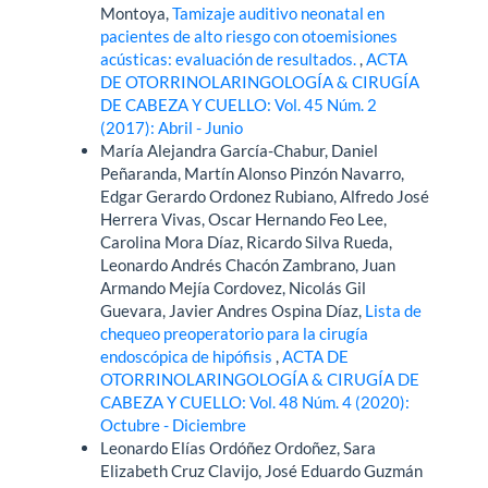
Montoya,
Tamizaje auditivo neonatal en
pacientes de alto riesgo con otoemisiones
acústicas: evaluación de resultados.
,
ACTA
DE OTORRINOLARINGOLOGÍA & CIRUGÍA
DE CABEZA Y CUELLO: Vol. 45 Núm. 2
(2017): Abril - Junio
María Alejandra García-Chabur, Daniel
Peñaranda, Martín Alonso Pinzón Navarro,
Edgar Gerardo Ordonez Rubiano, Alfredo José
Herrera Vivas, Oscar Hernando Feo Lee,
Carolina Mora Díaz, Ricardo Silva Rueda,
Leonardo Andrés Chacón Zambrano, Juan
Armando Mejía Cordovez, Nicolás Gil
Guevara, Javier Andres Ospina Díaz,
Lista de
chequeo preoperatorio para la cirugía
endoscópica de hipófisis
,
ACTA DE
OTORRINOLARINGOLOGÍA & CIRUGÍA DE
CABEZA Y CUELLO: Vol. 48 Núm. 4 (2020):
Octubre - Diciembre
Leonardo Elías Ordóñez Ordoñez, Sara
Elizabeth Cruz Clavijo, José Eduardo Guzmán