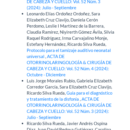
DE CABEZA Y CUELLO: Vol. 52 Núm. 3
(2024): Julio - Septiembre
Leonardo Elías Ordoñez Ordoñez, Sara
Elizabeth Cruz Clavijo, Daniela Cerón
Perdomo, Leslie I Martínez de la Barrera,
Claudia Ramírez, Niyirerth Gómez Ávila, Silvia
Raquel Rodríguez, Irma Carvajalino Monje,
Estefany Hernández, Ricardo Silva Rueda,
Protocolo para el tamizaje auditivo neonatal
universal
,
ACTA DE
OTORRINOLARINGOLOGÍA & CIRUGÍA DE
CABEZA Y CUELLO: Vol. 52 Núm. 4 (2024):
Octubre - Diciembre
Luis Jorge Morales Rubio, Gabriela Elizabeth
Corredor García, Sara Elizabeth Cruz Clavijo,
Ricardo Silva Rueda,
Guía para el diagnóstico
y tratamiento de la disfonía
,
ACTA DE
OTORRINOLARINGOLOGÍA & CIRUGÍA DE
CABEZA Y CUELLO: Vol. 52 Núm. 3 (2024):
Julio - Septiembre
Ricardo Silva Rueda, Javier Andrés Ospina
Díaz, Juan David Bedoya Gutiérrez, Carolina