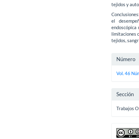
tejidos y aut
Conclusiones
el desempeñ
endoscópica 
limitaciones 
tejidos, sang
Detall
Número
del
Vol. 46 Núm
artícu
Sección
Trabajos O