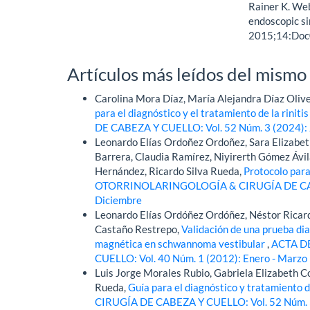
Rainer K. We
endoscopic s
2015;14:Doc0
Artículos más leídos del mismo
Carolina Mora Díaz, María Alejandra Díaz Oliver
para el diagnóstico y el tratamiento de la riniti
DE CABEZA Y CUELLO: Vol. 52 Núm. 3 (2024): J
Leonardo Elías Ordoñez Ordoñez, Sara Elizabeth
Barrera, Claudia Ramírez, Niyirerth Gómez Ávil
Hernández, Ricardo Silva Rueda,
Protocolo para
OTORRINOLARINGOLOGÍA & CIRUGÍA DE CABEZ
Diciembre
Leonardo Elías Ordóñez Ordóñez, Néstor Ricard
Castaño Restrepo,
Validación de una prueba di
magnética en schwannoma vestibular
,
ACTA D
CUELLO: Vol. 40 Núm. 1 (2012): Enero - Marzo
Luis Jorge Morales Rubio, Gabriela Elizabeth Co
Rueda,
Guía para el diagnóstico y tratamiento d
CIRUGÍA DE CABEZA Y CUELLO: Vol. 52 Núm. 3 