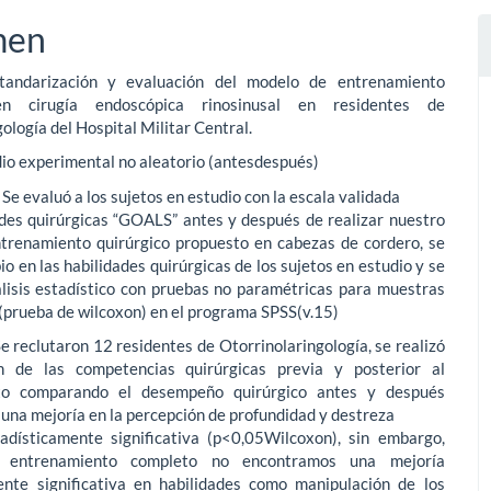
men
standarización y evaluación del modelo de entrenamiento
en cirugía endoscópica rinosinusal en residentes de
gología del Hospital Militar Central.
dio experimental no aleatorio (antesdespués)
Se evaluó a los sujetos en estudio con la escala validada
ades quirúrgicas “GOALS” antes y después de realizar nuestro
trenamiento quirúrgico propuesto en cabezas de cordero, se
io en las habilidades quirúrgicas de los sujetos en estudio y se
álisis estadístico con pruebas no paramétricas para muestras
(prueba de wilcoxon) en el programa SPSS(v.15)
e reclutaron 12 residentes de Otorrinolaringología, se realizó
n de las competencias quirúrgicas previa y posterior al
to comparando el desempeño quirúrgico antes y después
una mejoría en la percepción de profundidad y destreza
adísticamente significativa (p<0,05Wilcoxon), sin embargo,
l entrenamiento completo no encontramos una mejoría
ente significativa en habilidades como manipulación de los