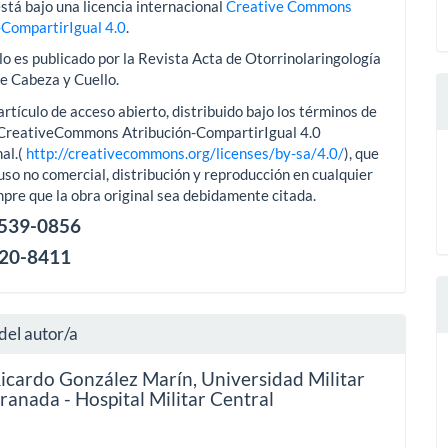
stá bajo una licencia internacional
Creative Commons
-CompartirIgual 4.0
.
lo es publicado por la Revista Acta de Otorrinolaringología
de Cabeza y Cuello.
artículo de acceso abierto, distribuido bajo los términos de
aCreativeCommons Atribución-CompartirIgual 4.0
al.(
http://creativecommons.org/licenses/by-sa/4.0/
), que
uso no comercial, distribución y reproducción en cualquier
pre que la obra original sea debidamente citada.
2539-0856
120-8411
del autor/a
Ricardo González Marín,
Universidad Militar
anada - Hospital Militar Central