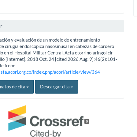
ar
ación y evaluación de un modelo de entrenamiento
 de cirugía endoscópica nasosinusal en cabezas de cordero
o en el Hospital Militar Central. Acta otorrinolaringol cir
llo [Internet]. 2018 Oct. 24 [cited 2026 Aug. 9];46(2):101-
le from:
ista.acorl.org.co/index.php/acorl/article/view/364
matos de cita
Descargar cita
0