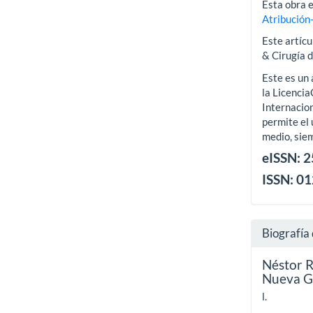
Esta obra e
Atribución
Este artícu
& Cirugía 
Este es un 
la Licenci
Internacion
permite el 
medio, siem
eISSN: 
ISSN: 0
Biografía 
Néstor 
Nueva Gr
l.