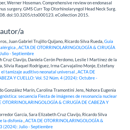
ber, Werner Hoseman. Comprehensive review on endonasal
inus surgery. GMS Curr Top Otorhinolaryngol Head Neck Surg.
8. doi:10.3205/cto000123. eCollection 2015.
 autor/a
os, Juan Gabriel Trujillo Quijano, Ricardo Silva Rueda,
Guía
s alérgica
,
ACTA DE OTORRINOLARINGOLOGÍA & CIRUGÍA
ulio - Septiembre
 Cruz Clavijo, Daniela Cerón Perdomo, Leslie I Martínez de la
a, Silvia Raquel Rodríguez, Irma Carvajalino Monje, Estefany
 el tamizaje auditivo neonatal universal
,
ACTA DE
A Y CUELLO: Vol. 52 Núm. 4 (2024): Octubre -
o González Marín, Carolina Tramontini Jens, Nohora Eugenia
agnóstica: secuencia Fiesta de imágenes de resonancia nuclear
E OTORRINOLARINGOLOGÍA & CIRUGÍA DE CABEZA Y
rredor García, Sara Elizabeth Cruz Clavijo, Ricardo Silva
e la disfonía
,
ACTA DE OTORRINOLARINGOLOGÍA &
(2024): Julio - Septiembre