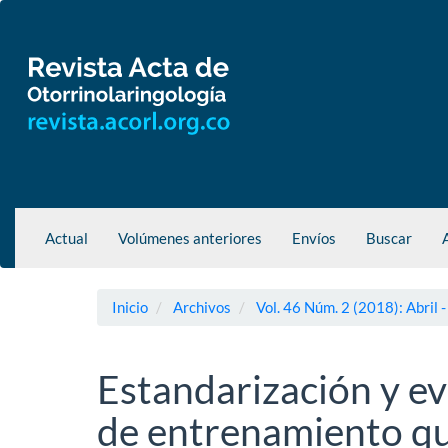
Navegación
principal
Contenido
principal
Barra
lateral
Actual
Volúmenes anteriores
Envíos
Buscar
Inicio
Archivos
Vol. 46 Núm. 2 (2018): Abril -
Estandarización y e
de entrenamiento qui