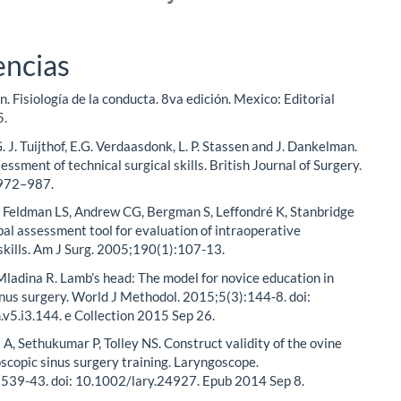
encias
n. Fisiología de la conducta. 8va edición. Mexico: Editorial
5.
. J. Tuijthof, E.G. Verdaasdonk, L. P. Stassen and J. Dankelman.
ssment of technical surgical skills. British Journal of Surgery.
:972–987.
, Feldman LS, Andrew CG, Bergman S, Leffondré K, Stanbridge
lobal assessment tool for evaluation of intraoperative
skills. Am J Surg. 2005;190(1):107-13.
 Mladina R. Lamb’s head: The model for novice education in
nus surgery. World J Methodol. 2015;5(3):144-8. doi:
v5.i3.144. e Collection 2015 Sep 26.
 A, Sethukumar P, Tolley NS. Construct validity of the ovine
scopic sinus surgery training. Laryngoscope.
539-43. doi: 10.1002/lary.24927. Epub 2014 Sep 8.