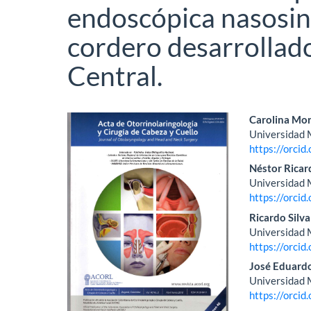
endoscópica nasosin
cordero desarrollado
Central.
Barra
Conte
Carolina Mor
Universidad M
lateral
princi
https://orci
del
del
Néstor Ricar
Universidad M
artículo
artícu
https://orci
Ricardo Silv
Universidad M
https://orci
José Eduard
Universidad M
https://orci