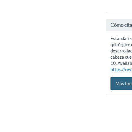
Cómo cit
Estandariz
quirúrgico
desarrollad
cabeza cue
10. Availab
https://rev
Más for