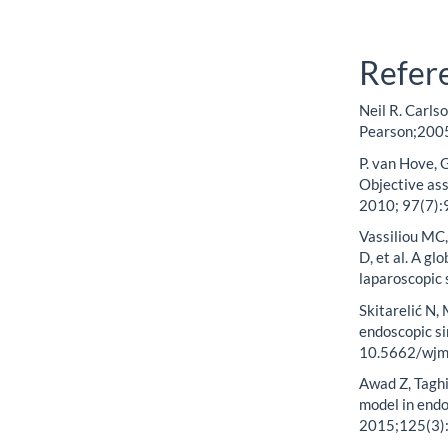
Refer
Neil R. Carlso
Pearson;200
P. van Hove, G
Objective asse
2010; 97(7)
Vassiliou MC
D, et al. A g
laparoscopic 
Skitarelić N,
endoscopic si
10.5662/wjm.
Awad Z, Taghi
model in endo
2015;125(3):