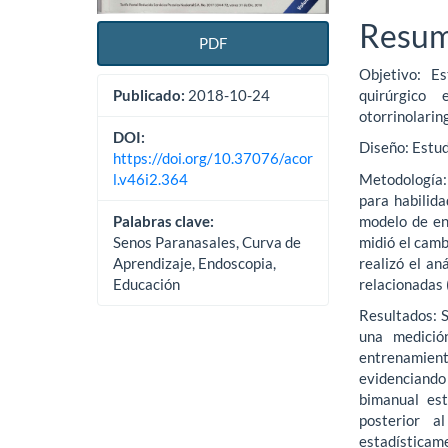
Resu
PDF
Objetivo: E
quirúrgico 
Publicado:
2018-10-24
otorrinolarin
DOI:
Diseño: Estu
https://doi.org/10.37076/acor
Metodología: 
l.v46i2.364
para habilid
modelo de en
Palabras clave:
midió el camb
Senos Paranasales, Curva de
realizó el an
Aprendizaje, Endoscopia,
relacionadas 
Educación
Resultados: S
una medició
entrenamien
evidenciando 
bimanual est
posterior a
estadísticam