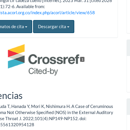
ingol cir cabeza cuello [Internet]. 2023 Mar. 31 [cited 2026
1):72-6. Available from:
ista.acorl.org.co/index.php/acorl/article/view/658
matos de cita
Descargar cita
1
encias
uda T, Hanada Y, Mori K, Nishimura H. A Case of Ceruminous
ma Not Otherwise Specified (NOS) in the External Auditory
ose Throat J. 2022;101(4):NP149-NP152. doi:
45561320954128