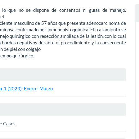
r lo que no se dispone de consensos ni guías de manejo.
el
aciente masculino de 57 años que presenta adenocarcinoma de
uminosa confirmado por inmunohistoquímica. El tratamiento se
nejo quirúrgico con resección ampliada de la lesión, con lo cual
n bordes negativos durante el procedimiento y la consecuente
n de piel con colgajo
iempo quirúrgico.
es
m. 1 (2023): Enero - Marzo
lo
e Casos