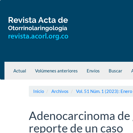
Navegación
principal
Contenido
principal
Barra
lateral
Actual
Volúmenes anteriores
Envíos
Buscar
Inicio
Archivos
Vol. 51 Núm. 1 (2023): Enero
Adenocarcinoma de 
reporte de un caso