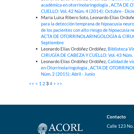
académica en otorrinolaringología
,
ACTA DE O
CUELLO: Vol. 42 Núm. 4 (2014): Octubre - Dic
María Luisa Ribero Soto, Leonardo Elías Ordo
para la detección temprana de hipoacusia neuro
de los pacientes con alto riesgo de hipoacusia 
ACTA DE OTORRINOLARINGOLOGÍA & CIRUGÍA D
Septiembre
Leonardo Elías Ordóñez Ordóñez,
Biblioteca Vi
CIRUGÍA DE CABEZA Y CUELLO: Vol. 43 Núm. 1
Leonardo Elías Ordóñez Ordóñez,
Calidad de vi
en Otorrinolaringología
,
ACTA DE OTORRINOL
Núm. 2 (2015): Abril - Junio
<<
<
1
2
3
4
>
>>
Contacto
Calle 123 No. 