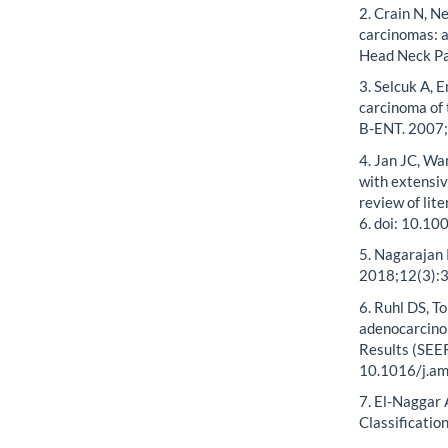
2. Crain N, 
carcinomas: a
Head Neck Pa
3. Selcuk A, 
carcinoma of 
B-ENT. 2007;
4. Jan JC, W
with extensiv
review of lit
6. doi: 10.10
5. Nagarajan 
2018;12(3):
6. Ruhl DS, T
adenocarcinom
Results (SEER
10.1016/j.am
7. El-Naggar 
Classificatio