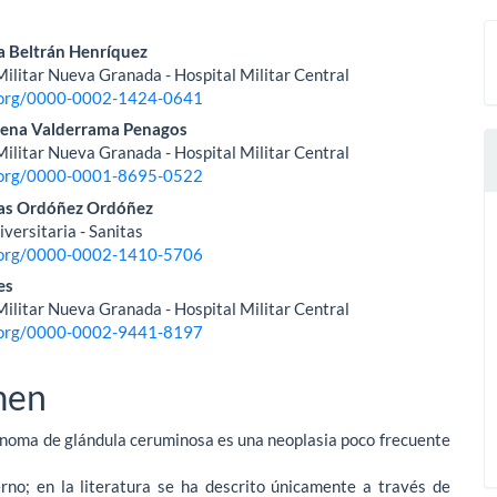
nido
a Beltrán Henríquez
ilitar Nueva Granada - Hospital Militar Central
pal
d.org/0000-0002-1424-0641
ena Valderrama Penagos
ilitar Nueva Granada - Hospital Militar Central
lo
d.org/0000-0001-8695-0522
ías Ordóñez Ordóñez
versitaria - Sanitas
d.org/0000-0002-1410-5706
es
ilitar Nueva Granada - Hospital Militar Central
d.org/0000-0002-9441-8197
men
inoma de glándula ceruminosa es una neoplasia poco frecuente
erno; en la literatura se ha descrito únicamente a través de