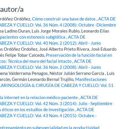
 autor/a
 Ordóñez Ordóñez,
Cómo construir una base de datos
,
ACTA DE
 Y CUELLO: Vol. 36 Núm. 4 (2008): Octubre -Diciembre
a Ladino Duran, Luis Jorge Morales Rubio, Leonardo Elías
pacientes con estenosis subglótica
,
ACTA DE
 Y CUELLO: Vol. 40 Núm. 2 (2012): Abril - Junio
as Ordóñez Ordoñez, José Alberto Prieto Rivera, José Eduardo
és Felipe Tobar Caicedo,
Preservación de la función facial en
s: Técnica del muro del facial intacto
,
ACTA DE
 Y CUELLO: Vol. 36 Núm. 2 (2008): Abril - Junio
na Valderrama Penagos, Néstor Julián Serrano García , Luis
arcón, Germán Leonardo Bernal Trujillo,
Manifestaciones
ARINGOLOGÍA & CIRUGÍA DE CABEZA Y CUELLO: Vol. 51
 la internet en la relacion médico-paciente
,
ACTA DE
 Y CUELLO: Vol. 42 Núm. 3 (2014): Julio - Septiembre
éticos en los estudios de investigación
,
ACTA DE
A Y CUELLO: Vol. 43 Núm. 4 (2015): Octubre -
entrenamiento en subespecialidad en la productividad