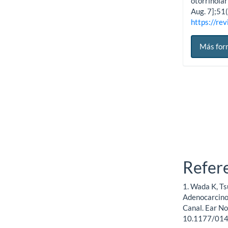
otorrinolar
Aug. 7];51(
https://rev
Más for
Refer
1. Wada K, Ts
Adenocarcino
Canal. Ear N
10.1177/01