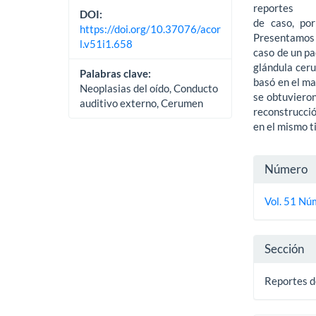
reportes
DOI:
de caso, po
https://doi.org/10.37076/acor
Presentamos 
l.v51i1.658
caso de un p
glándula cer
Palabras clave:
basó en el ma
Neoplasias del oído, Conducto
se obtuviero
auditivo externo, Cerumen
reconstrucció
en el mismo t
Detall
Número
del
Vol. 51 Nú
artícu
Sección
Reportes d