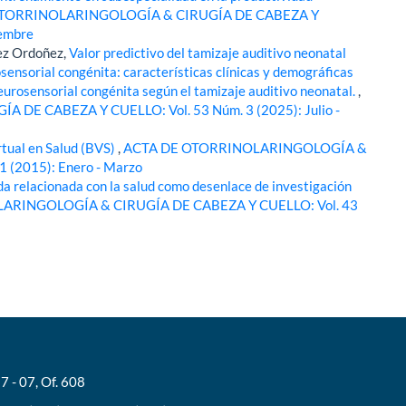
TORRINOLARINGOLOGÍA & CIRUGÍA DE CABEZA Y
iembre
ñez Ordoñez,
Valor predictivo del tamizaje auditivo neonatal
sensorial congénita: características clínicas y demográficas
neurosensorial congénita según el tamizaje auditivo neonatal.
,
E CABEZA Y CUELLO: Vol. 53 Núm. 3 (2025): Julio -
rtual en Salud (BVS)
,
ACTA DE OTORRINOLARINGOLOGÍA &
 (2015): Enero - Marzo
da relacionada con la salud como desenlace de investigación
ARINGOLOGÍA & CIRUGÍA DE CABEZA Y CUELLO: Vol. 43
7 - 07, Of. 608