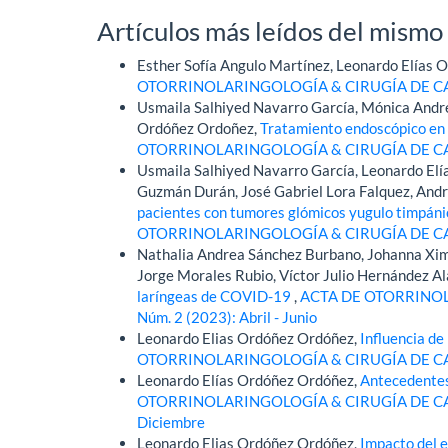
Artículos más leídos del mismo
Esther Sofía Angulo Martínez, Leonardo Elías
OTORRINOLARINGOLOGÍA & CIRUGÍA DE CABEZA
Usmaila Salhiyed Navarro García, Mónica Andre
Ordóñez Ordoñez,
Tratamiento endoscópico en 
OTORRINOLARINGOLOGÍA & CIRUGÍA DE CABEZA
Usmaila Salhiyed Navarro García, Leonardo Elí
Guzmán Durán, José Gabriel Lora Falquez, Andr
pacientes con tumores glómicos yugulo timpánico
OTORRINOLARINGOLOGÍA & CIRUGÍA DE CABEZA
Nathalia Andrea Sánchez Burbano, Johanna Xime
Jorge Morales Rubio, Víctor Julio Hernández Al
laríngeas de COVID-19
,
ACTA DE OTORRINOL
Núm. 2 (2023): Abril - Junio
Leonardo Elias Ordóñez Ordóñez,
Influencia de
OTORRINOLARINGOLOGÍA & CIRUGÍA DE CABEZA
Leonardo Elías Ordóñez Ordóñez,
Antecedentes 
OTORRINOLARINGOLOGÍA & CIRUGÍA DE CABEZ
Diciembre
Leonardo Elias Ordóñez Ordóñez,
Impacto del 