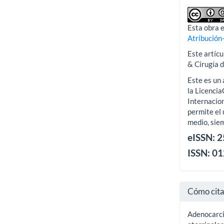
Esta obra e
Atribución
Este artícu
& Cirugía 
Este es un 
la Licenci
Internacion
permite el 
medio, siem
eISSN: 
ISSN: 0
Cómo cit
Adenocarci