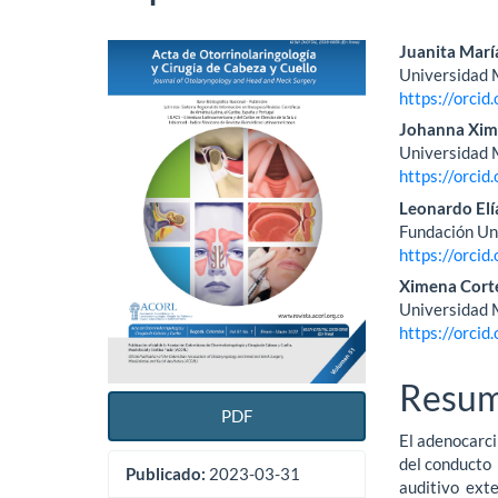
Barra
Conte
Juanita Marí
Universidad M
lateral
princi
https://orci
del
del
Johanna Xim
Universidad M
artículo
artícu
https://orci
Leonardo El
Fundación Uni
https://orci
Ximena Cort
Universidad M
https://orci
Resu
PDF
El adenocarc
del conducto
Publicado:
2023-03-31
auditivo ext