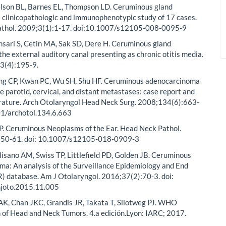
Nelson BL, Barnes EL, Thompson LD. Ceruminous gland
 clinicopathologic and immunophenotypic study of 17 cases.
thol. 2009;3(1):1-17. doi:10.1007/s12105-008-0095-9
Ensari S, Cetin MA, Sak SD, Dere H. Ceruminous gland
the external auditory canal presenting as chronic otitis media.
3(4):195-9.
ang CP, Kwan PC, Wu SH, Shu HF. Ceruminous adenocarcinoma
e parotid, cervical, and distant metastases: case report and
erature. Arch Otolaryngol Head Neck Surg. 2008;134(6):663-
01/archotol.134.6.663
P. Ceruminous Neoplasms of the Ear. Head Neck Pathol.
350-61. doi: 10.1007/s12105-018-0909-3
olisano AM, Swiss TP, Littlefield PD, Golden JB. Ceruminous
a: An analysis of the Surveillance Epidemiology and End
) database. Am J Otolaryngol. 2016;37(2):70-3. doi:
joto.2015.11.005
AK, Chan JKC, Grandis JR, Takata T, Sllotweg PJ. WHO
n of Head and Neck Tumors. 4.a edición.Lyon: IARC; 2017.