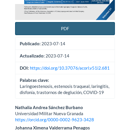
PDF
Publicado:
2023-07-14
Actualizado:
2023-07-14
DOI:
https://doi.org/10.37076/acorl.v51i2.681
Palabras clave:
Laringoestenosis, estenosis traqueal, laringitis,
disfonía, trastornos de deglución, COVID-19
Contenido
Nathalia Andrea Sánchez Burbano
Universidad Militar Nueva Granada
principal
https://orcid.org/0000-0002-9623-3428
del
Johanna Ximena Valderrama Penagos