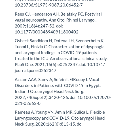
10.23736/S1973-9087.20.06452-7
Rees CJ, Henderson AH, Belafsky PC. Postviral
vagal neuropathy. Ann Otol Rhinol Laryngol.
2009;118(4):247-52. doi:
10.1177/000348940911800402
Osbeck Sandblom H, Dotevall H, Svennerholm K,
Tuomi L, Finizia C. Characterization of dysphagia
and laryngeal findings in COVID-19 patients
treated in the ICU-An observational clinical study.
PLoS One. 2021;16(6):e0252347. doi: 10.1371/
journal.pone.0252347
Azzam AAA, Samy A, Sefein I, ElRouby I. Vocal
Disorders in Patients with COVID 19 in Egypt.
Indian J Otolaryngol Head Neck Surg.
2022;74(Suppl 2):3420-426. doi: 10.1007/s12070-
021-02663-0
Rameau A, Young VN, Amin MR, Sulica L. Flexible
Laryngoscopy and COVID-19. Otolaryngol Head
Neck Surg. 2020;162(6):813-15. doi: