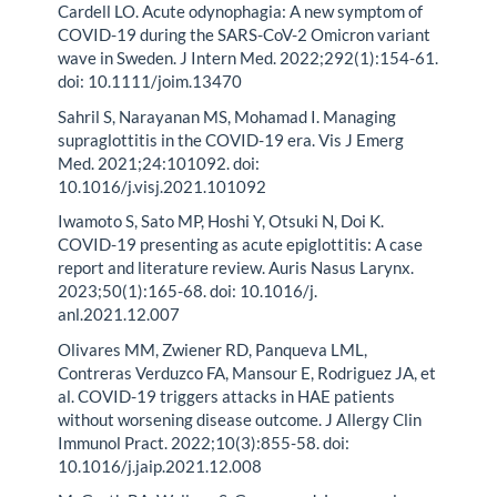
Cardell LO. Acute odynophagia: A new symptom of
COVID-19 during the SARS-CoV-2 Omicron variant
wave in Sweden. J Intern Med. 2022;292(1):154-61.
doi: 10.1111/joim.13470
Sahril S, Narayanan MS, Mohamad I. Managing
supraglottitis in the COVID-19 era. Vis J Emerg
Med. 2021;24:101092. doi:
10.1016/j.visj.2021.101092
Iwamoto S, Sato MP, Hoshi Y, Otsuki N, Doi K.
COVID-19 presenting as acute epiglottitis: A case
report and literature review. Auris Nasus Larynx.
2023;50(1):165-68. doi: 10.1016/j.
anl.2021.12.007
Olivares MM, Zwiener RD, Panqueva LML,
Contreras Verduzco FA, Mansour E, Rodriguez JA, et
al. COVID-19 triggers attacks in HAE patients
without worsening disease outcome. J Allergy Clin
Immunol Pract. 2022;10(3):855-58. doi:
10.1016/j.jaip.2021.12.008