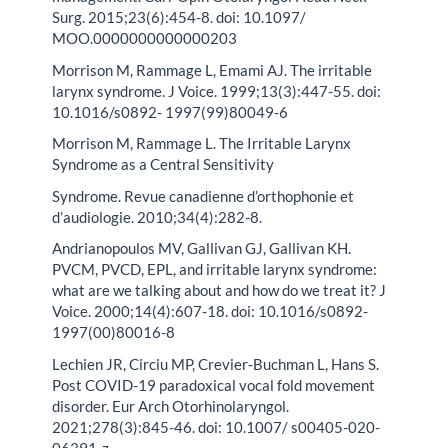
Surg. 2015;23(6):454-8. doi: 10.1097/
MOO.0000000000000203
Morrison M, Rammage L, Emami AJ. The irritable
larynx syndrome. J Voice. 1999;13(3):447-55. doi:
10.1016/s0892- 1997(99)80049-6
Morrison M, Rammage L. The Irritable Larynx
Syndrome as a Central Sensitivity
Syndrome. Revue canadienne d’orthophonie et
d’audiologie. 2010;34(4):282-8.
Andrianopoulos MV, Gallivan GJ, Gallivan KH.
PVCM, PVCD, EPL, and irritable larynx syndrome:
what are we talking about and how do we treat it? J
Voice. 2000;14(4):607-18. doi: 10.1016/s0892-
1997(00)80016-8
Lechien JR, Circiu MP, Crevier-Buchman L, Hans S.
Post COVID-19 paradoxical vocal fold movement
disorder. Eur Arch Otorhinolaryngol.
2021;278(3):845-46. doi: 10.1007/ s00405-020-
06391-z