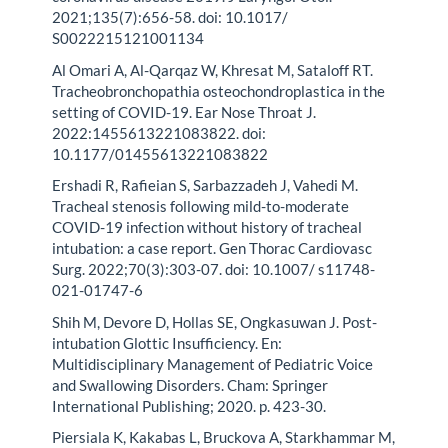
2021;135(7):656-58. doi: 10.1017/
S0022215121001134
Al Omari A, Al-Qarqaz W, Khresat M, Sataloff RT.
Tracheobronchopathia osteochondroplastica in the
setting of COVID-19. Ear Nose Throat J.
2022:1455613221083822. doi:
10.1177/01455613221083822
Ershadi R, Rafieian S, Sarbazzadeh J, Vahedi M.
Tracheal stenosis following mild-to-moderate
COVID-19 infection without history of tracheal
intubation: a case report. Gen Thorac Cardiovasc
Surg. 2022;70(3):303-07. doi: 10.1007/ s11748-
021-01747-6
Shih M, Devore D, Hollas SE, Ongkasuwan J. Post-
intubation Glottic Insufficiency. En:
Multidisciplinary Management of Pediatric Voice
and Swallowing Disorders. Cham: Springer
International Publishing; 2020. p. 423-30.
Piersiala K, Kakabas L, Bruckova A, Starkhammar M,