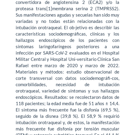
convertidora de angiotensina 2 (ECA2) y/o la
proteasa trans[1]membrana serina 2 (TMPRSS2).
Sus manifestaciones agudas y secuelas han sido muy
variadas y no todas están relacionadas con la
intubación orotraqueal. El ob-jetivo es describir las
características sociodemográficas, clínicas y los
hallazgos endoscópicos de los pacientes con
síntomas laringofaríngeos posteriores a una
infección por SARS-CoV-2 evaluados en el Hospital
Militar Central y Hospital Uni-versitario Clínica San
Rafael entre marzo de 2020 y marzo de 2022.
Materiales y métodos: estudio observacional de
corte transversal con datos sociodemográfi-cos,
comorbilidades, necesidad de intubación
orotraqueal, variedad de síntomas y sus hallazgos
endoscópicos. Resultados: se recolectaron datos de
118 pacientes; la edad media fue de 51 años ± 14,4.
El síntoma más frecuente fue la disfonía (69,5 %),
seguido de la disnea (39,8 %). El 58,9 % requirió
intubación orotraqueal y, de estos, la manifestación
más frecuente fue disfonía por tensión muscular
(DTM) y estenosis subglótica-traqueal. En el 41,1 %