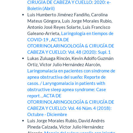
CIRUGÍA DE CABEZA Y CUELLO: 2020: e-
Boletín (Abril)
Luis Humberto Jiménez Fandiño, Carolina
Mateus Góngora, Luis Jorge Morales Rubio,
Antonio José Reyes Solarte, Luis Francisco
Galeano-Arrieta,
Laringología en tiempos de
COVID-19
,
ACTA DE
OTORRINOLARINGOLOGÍA & CIRUGÍA DE
CABEZA Y CUELLO: Vol. 48 (2020): Supl. 1
Lukas Zuluaga Rincón, Kevin Adolfo Guzmán
Ortiz, Victor Julio Hernández Alarcón,
Laringomalacia en pacientes con síndrome de
apnea obstructiva del sueño: Reporte de
casos. / Laryngomalacia in patients with
obstructive sleep apnea syndrome: Case
report.
,
ACTA DE
OTORRINOLARINGOLOGÍA & CIRUGÍA DE
CABEZA Y CUELLO: Vol. 46 Núm. 4 (2018):
Octubre - Diciembre
Luis Jorge Morales Rubio, David Andrés
Pineda Calzada, Víctor Julio Hernández
Alarcón,
Manejo del sulcus vocalis con injerto