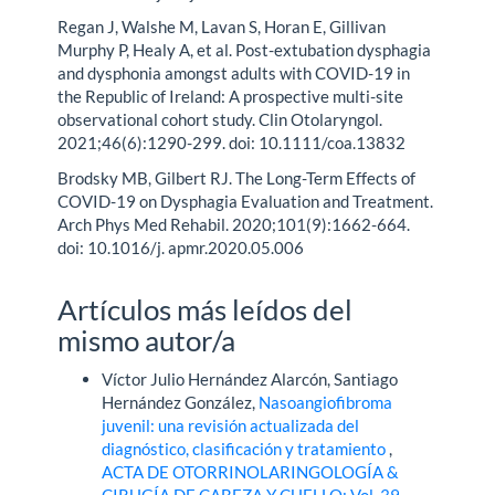
Regan J, Walshe M, Lavan S, Horan E, Gillivan
Murphy P, Healy A, et al. Post-extubation dysphagia
and dysphonia amongst adults with COVID-19 in
the Republic of Ireland: A prospective multi-site
observational cohort study. Clin Otolaryngol.
2021;46(6):1290-299. doi: 10.1111/coa.13832
Brodsky MB, Gilbert RJ. The Long-Term Effects of
COVID-19 on Dysphagia Evaluation and Treatment.
Arch Phys Med Rehabil. 2020;101(9):1662-664.
doi: 10.1016/j. apmr.2020.05.006
Artículos más leídos del
mismo autor/a
Víctor Julio Hernández Alarcón, Santiago
Hernández González,
Nasoangiofibroma
juvenil: una revisión actualizada del
diagnóstico, clasificación y tratamiento
,
ACTA DE OTORRINOLARINGOLOGÍA &
CIRUGÍA DE CABEZA Y CUELLO: Vol. 39