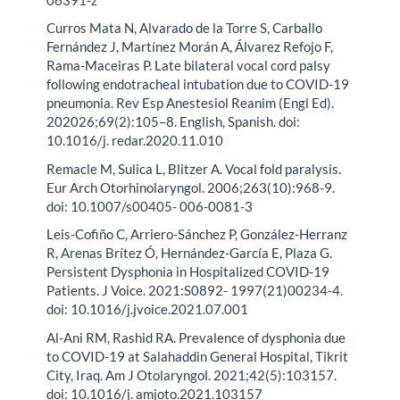
Curros Mata N, Alvarado de la Torre S, Carballo
Fernández J, Martínez Morán A, Álvarez Refojo F,
Rama-Maceiras P. Late bilateral vocal cord palsy
following endotracheal intubation due to COVID-19
pneumonia. Rev Esp Anestesiol Reanim (Engl Ed).
202026;69(2):105–8. English, Spanish. doi:
10.1016/j. redar.2020.11.010
Remacle M, Sulica L, Blitzer A. Vocal fold paralysis.
Eur Arch Otorhinolaryngol. 2006;263(10):968-9.
doi: 10.1007/s00405- 006-0081-3
Leis-Cofiño C, Arriero-Sánchez P, González-Herranz
R, Arenas Brítez Ó, Hernández-García E, Plaza G.
Persistent Dysphonia in Hospitalized COVID-19
Patients. J Voice. 2021:S0892- 1997(21)00234-4.
doi: 10.1016/j.jvoice.2021.07.001
Al-Ani RM, Rashid RA. Prevalence of dysphonia due
to COVID-19 at Salahaddin General Hospital, Tikrit
City, Iraq. Am J Otolaryngol. 2021;42(5):103157.
doi: 10.1016/j. amjoto.2021.103157