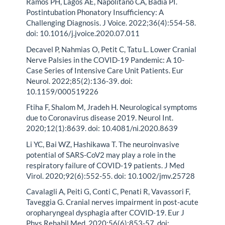
Ramos PH, Lagos AE, Napolitano CA, Badía PI.
Postintubation Phonatory Insufficiency: A
Challenging Diagnosis. J Voice. 2022;36(4):554-58.
doi: 10.1016/j.jvoice.2020.07.011
Decavel P, Nahmias O, Petit C, Tatu L. Lower Cranial
Nerve Palsies in the COVID-19 Pandemic: A 10-
Case Series of Intensive Care Unit Patients. Eur
Neurol. 2022;85(2):136-39. doi:
10.1159/000519226
Ftiha F, Shalom M, Jradeh H. Neurological symptoms
due to Coronavirus disease 2019. Neurol Int.
2020;12(1):8639. doi: 10.4081/ni.2020.8639
Li YC, Bai WZ, Hashikawa T. The neuroinvasive
potential of SARS-CoV2 may play a role in the
respiratory failure of COVID-19 patients. J Med
Virol. 2020;92(6):552-55. doi: 10.1002/jmv.25728
Cavalagli A, Peiti G, Conti C, Penati R, Vavassori F,
Taveggia G. Cranial nerves impairment in post-acute
oropharyngeal dysphagia after COVID-19. Eur J
Phys Rehabil Med. 2020;56(6):853-57. doi: