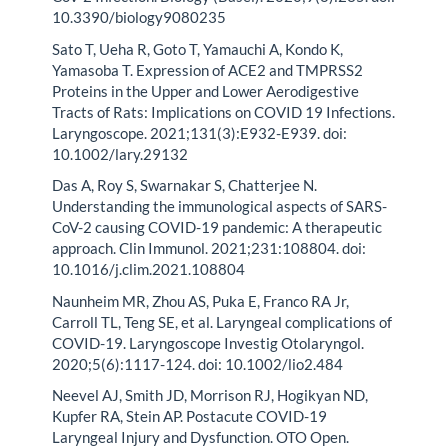
10.3390/biology9080235
Sato T, Ueha R, Goto T, Yamauchi A, Kondo K,
Yamasoba T. Expression of ACE2 and TMPRSS2
Proteins in the Upper and Lower Aerodigestive
Tracts of Rats: Implications on COVID 19 Infections.
Laryngoscope. 2021;131(3):E932-E939. doi:
10.1002/lary.29132
Das A, Roy S, Swarnakar S, Chatterjee N.
Understanding the immunological aspects of SARS-
CoV-2 causing COVID-19 pandemic: A therapeutic
approach. Clin Immunol. 2021;231:108804. doi:
10.1016/j.clim.2021.108804
Naunheim MR, Zhou AS, Puka E, Franco RA Jr,
Carroll TL, Teng SE, et al. Laryngeal complications of
COVID-19. Laryngoscope Investig Otolaryngol.
2020;5(6):1117-124. doi: 10.1002/lio2.484
Neevel AJ, Smith JD, Morrison RJ, Hogikyan ND,
Kupfer RA, Stein AP. Postacute COVID-19
Laryngeal Injury and Dysfunction. OTO Open.