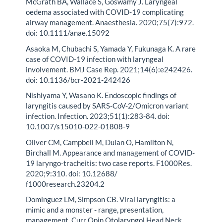
McGrath BA, Wallace S, Goswamy J. Laryngeal
oedema associated with COVID-19 complicating
airway management. Anaesthesia. 2020;75(7):972.
doi: 10.1111/anae.15092
Asaoka M, Chubachi S, Yamada Y, Fukunaga K. A rare
case of COVID-19 infection with laryngeal
involvement. BMJ Case Rep. 2021;14(6):e242426.
doi: 10.1136/bcr-2021-242426
Nishiyama Y, Wasano K. Endoscopic findings of
laryngitis caused by SARS-CoV-2/Omicron variant
infection. Infection. 2023;51(1):283-84. doi:
10.1007/s15010-022-01808-9
Oliver CM, Campbell M, Dulan O, Hamilton N,
Birchall M. Appearance and management of COVID-
19 laryngo-tracheitis: two case reports. F1000Res.
2020;9:310. doi: 10.12688/
f1000research.23204.2
Dominguez LM, Simpson CB. Viral laryngitis: a
mimic and a monster - range, presentation,
management. Curr Opin Otolaryngol Head Neck