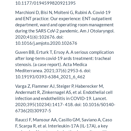
10.1177/0194599820921395
Marchioni D, Bisi N, Molteni G, Rubini A. Covid-19
and ENT practice: Our experience: ENT outpatient
department, ward and operating room management
during the SARS CoV-2 pandemic. Am J Otolaryngol.
2020;41(6):102676. doi:
10.1016/j.amjoto.2020.102676
Guven BB, Erturk T, Ersoy A. A serious complication
after long-term covid-19 ards treatment: tracheal
stenosis. (a case report). Acta Medica
Mediterranea. 2021;37(6):2953-6. doi:
10.19193/0393-6384_2021_6_462
Varga Z, Flammer AJ, Steiger P, Haberecker M,
Andermatt R, Zinkernagel AS, et al. Endothelial cell
infection and endotheliitis in COVID-19. Lancet.
2020;395(10234):1417- 418. doi: 10.1016/S0140-
6736(20)30937-5
Raucci F, Mansour AA, Casillo GM, Saviano A, Caso
F, Scarpa R, et al. Interleukin-17A (IL-17A), a key