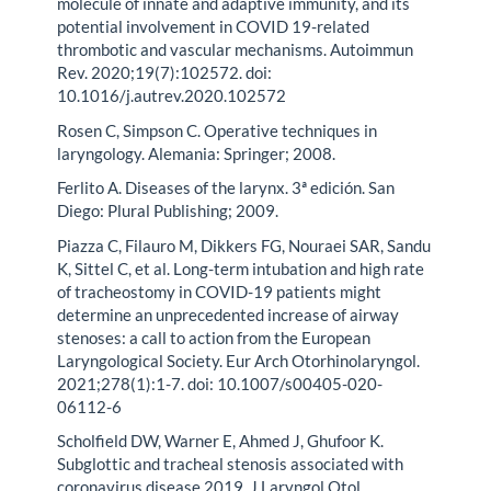
molecule of innate and adaptive immunity, and its
potential involvement in COVID 19-related
thrombotic and vascular mechanisms. Autoimmun
Rev. 2020;19(7):102572. doi:
10.1016/j.autrev.2020.102572
Rosen C, Simpson C. Operative techniques in
laryngology. Alemania: Springer; 2008.
Ferlito A. Diseases of the larynx. 3ª edición. San
Diego: Plural Publishing; 2009.
Piazza C, Filauro M, Dikkers FG, Nouraei SAR, Sandu
K, Sittel C, et al. Long-term intubation and high rate
of tracheostomy in COVID-19 patients might
determine an unprecedented increase of airway
stenoses: a call to action from the European
Laryngological Society. Eur Arch Otorhinolaryngol.
2021;278(1):1-7. doi: 10.1007/s00405-020-
06112-6
Scholfield DW, Warner E, Ahmed J, Ghufoor K.
Subglottic and tracheal stenosis associated with
coronavirus disease 2019. J Laryngol Otol.