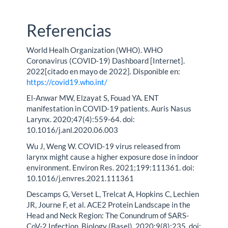
Referencias
World Healh Organization (WHO). WHO
Coronavirus (COVID-19) Dashboard [Internet].
2022[citado en mayo de 2022]. Disponible en:
https://covid19.who.int/
El-Anwar MW, Elzayat S, Fouad YA. ENT
manifestation in COVID-19 patients. Auris Nasus
Larynx. 2020;47(4):559-64. doi:
10.1016/j.anl.2020.06.003
Wu J, Weng W. COVID-19 virus released from
larynx might cause a higher exposure dose in indoor
environment. Environ Res. 2021;199:111361. doi:
10.1016/j.envres.2021.111361
Descamps G, Verset L, Trelcat A, Hopkins C, Lechien
JR, Journe F, et al. ACE2 Protein Landscape in the
Head and Neck Region: The Conundrum of SARS-
CoV-2 Infection. Biology (Basel). 2020;9(8):235. doi: