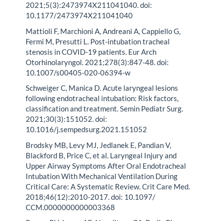
2021;5(3):2473974X211041040. doi:
10.1177/2473974X211041040
Mattioli F, Marchioni A, Andreani A, Cappiello G,
Fermi M, Presutti L. Post-intubation tracheal
stenosis in COVID-19 patients. Eur Arch
Otorhinolaryngol. 2021;278(3):847-48. doi:
10.1007/s00405-020-06394-w
Schweiger C, Manica D. Acute laryngeal lesions
following endotracheal intubation: Risk factors,
classification and treatment. Semin Pediatr Surg.
2021;30(3):151052. doi:
10.1016/j.sempedsurg.2021.151052
Brodsky MB, Levy MJ, Jedlanek E, Pandian V,
Blackford B, Price C, et al. Laryngeal Injury and
Upper Airway Symptoms After Oral Endotracheal
Intubation With Mechanical Ventilation During
Critical Care: A Systematic Review. Crit Care Med.
2018;46(12):2010-2017. doi: 10.1097/
CCM.0000000000003368