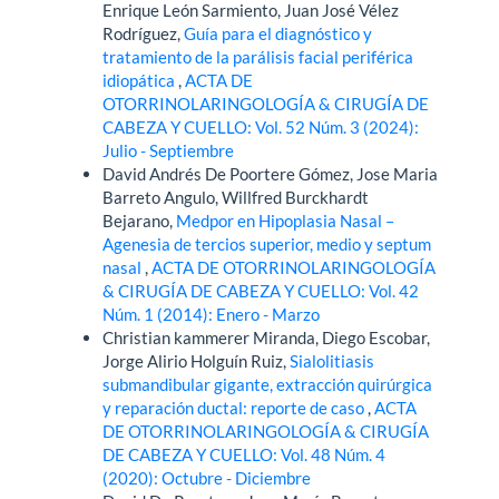
Enrique León Sarmiento, Juan José Vélez
Rodríguez,
Guía para el diagnóstico y
tratamiento de la parálisis facial periférica
idiopática
,
ACTA DE
OTORRINOLARINGOLOGÍA & CIRUGÍA DE
CABEZA Y CUELLO: Vol. 52 Núm. 3 (2024):
Julio - Septiembre
David Andrés De Poortere Gómez, Jose Maria
Barreto Angulo, Willfred Burckhardt
Bejarano,
Medpor en Hipoplasia Nasal –
Agenesia de tercios superior, medio y septum
nasal
,
ACTA DE OTORRINOLARINGOLOGÍA
& CIRUGÍA DE CABEZA Y CUELLO: Vol. 42
Núm. 1 (2014): Enero - Marzo
Christian kammerer Miranda, Diego Escobar,
Jorge Alirio Holguín Ruiz,
Sialolitiasis
submandibular gigante, extracción quirúrgica
y reparación ductal: reporte de caso
,
ACTA
DE OTORRINOLARINGOLOGÍA & CIRUGÍA
DE CABEZA Y CUELLO: Vol. 48 Núm. 4
(2020): Octubre - Diciembre