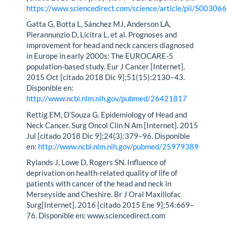
https://www.sciencedirect.com/science/article/pii/S003
Gatta G, Botta L, Sánchez MJ, Anderson LA,
Pierannunzio D, Licitra L, et al. Prognoses and
improvement for head and neck cancers diagnosed
in Europe in early 2000s: The EUROCARE-5
population-based study. Eur J Cancer [Internet].
2015 Oct [citado 2018 Dic 9];51(15):2130–43.
Disponible en:
http://www.ncbi.nlm.nih.gov/pubmed/26421817
Rettig EM, D’Souza G. Epidemiology of Head and
Neck Cancer. Surg Oncol Clin N Am [Internet]. 2015
Jul [citado 2018 Dic 9];24(3):379–96. Disponible
en:
http://www.ncbi.nlm.nih.gov/pubmed/25979389
Rylands J, Lowe D, Rogers SN. Influence of
deprivation on health-related quality of life of
patients with cancer of the head and neck in
Merseyside and Cheshire. Br J Oral Maxillofac
Surg[Internet]. 2016 [citado 2015 Ene 9];54:669–
76. Disponible en: www.sciencedirect.com