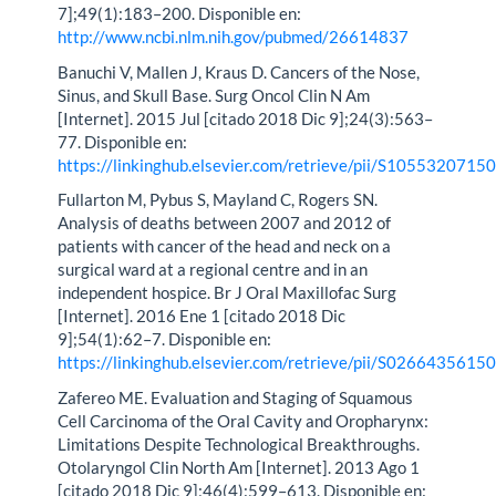
7];49(1):183–200. Disponible en:
http://www.ncbi.nlm.nih.gov/pubmed/26614837
Banuchi V, Mallen J, Kraus D. Cancers of the Nose,
Sinus, and Skull Base. Surg Oncol Clin N Am
[Internet]. 2015 Jul [citado 2018 Dic 9];24(3):563–
77. Disponible en:
https://linkinghub.elsevier.com/retrieve/pii/S105532071
Fullarton M, Pybus S, Mayland C, Rogers SN.
Analysis of deaths between 2007 and 2012 of
patients with cancer of the head and neck on a
surgical ward at a regional centre and in an
independent hospice. Br J Oral Maxillofac Surg
[Internet]. 2016 Ene 1 [citado 2018 Dic
9];54(1):62–7. Disponible en:
https://linkinghub.elsevier.com/retrieve/pii/S026643561
Zafereo ME. Evaluation and Staging of Squamous
Cell Carcinoma of the Oral Cavity and Oropharynx:
Limitations Despite Technological Breakthroughs.
Otolaryngol Clin North Am [Internet]. 2013 Ago 1
[citado 2018 Dic 9];46(4):599–613. Disponible en: