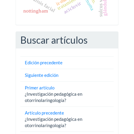
sulcus vocalis
parálisis facial
tratamiento
it-mais
aciclovir
nottingham
Buscar artículos
Edición precedente
Siguiente edición
Primer artículo
¿Investigación pedagógica en
otorrinolaringología?
Artículo precedente
¿Investigación pedagógica en
otorrinolaringología?