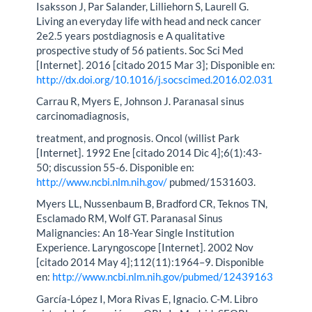
Isaksson J, Par Salander, Lilliehorn S, Laurell G.
Living an everyday life with head and neck cancer
2e2.5 years postdiagnosis e A qualitative
prospective study of 56 patients. Soc Sci Med
[Internet]. 2016 [citado 2015 Mar 3]; Disponible en:
http://dx.doi.org/10.1016/j.socscimed.2016.02.031
Carrau R, Myers E, Johnson J. Paranasal sinus
carcinomadiagnosis,
treatment, and prognosis. Oncol (willist Park
[Internet]. 1992 Ene [citado 2014 Dic 4];6(1):43-
50; discussion 55-6. Disponible en:
http://www.ncbi.nlm.nih.gov/
pubmed/1531603.
Myers LL, Nussenbaum B, Bradford CR, Teknos TN,
Esclamado RM, Wolf GT. Paranasal Sinus
Malignancies: An 18-Year Single Institution
Experience. Laryngoscope [Internet]. 2002 Nov
[citado 2014 May 4];112(11):1964–9. Disponible
en:
http://www.ncbi.nlm.nih.gov/pubmed/12439163
García-López I, Mora Rivas E, Ignacio. C-M. Libro