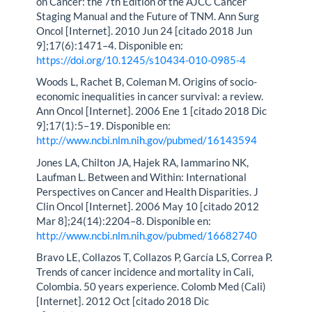
on Cancer: the 7th Edition of the AJCC Cancer
Staging Manual and the Future of TNM. Ann Surg
Oncol [Internet]. 2010 Jun 24 [citado 2018 Jun
9];17(6):1471–4. Disponible en:
https://doi.org/10.1245/s10434-010-0985-4
Woods L, Rachet B, Coleman M. Origins of socio-
economic inequalities in cancer survival: a review.
Ann Oncol [Internet]. 2006 Ene 1 [citado 2018 Dic
9];17(1):5–19. Disponible en:
http://www.ncbi.nlm.nih.gov/pubmed/16143594
Jones LA, Chilton JA, Hajek RA, Iammarino NK,
Laufman L. Between and Within: International
Perspectives on Cancer and Health Disparities. J
Clin Oncol [Internet]. 2006 May 10 [citado 2012
Mar 8];24(14):2204–8. Disponible en:
http://www.ncbi.nlm.nih.gov/pubmed/16682740
Bravo LE, Collazos T, Collazos P, García LS, Correa P.
Trends of cancer incidence and mortality in Cali,
Colombia. 50 years experience. Colomb Med (Cali)
[Internet]. 2012 Oct [citado 2018 Dic