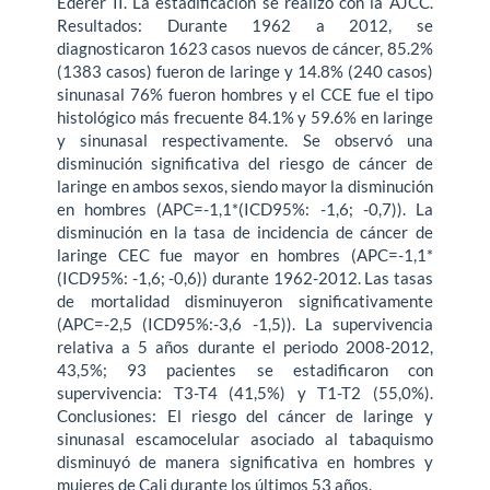
Ederer II. La estadificación se realizó con la AJCC.
Resultados: Durante 1962 a 2012, se
diagnosticaron 1623 casos nuevos de cáncer, 85.2%
(1383 casos) fueron de laringe y 14.8% (240 casos)
sinunasal 76% fueron hombres y el CCE fue el tipo
histológico más frecuente 84.1% y 59.6% en laringe
y sinunasal respectivamente. Se observó una
disminución significativa del riesgo de cáncer de
laringe en ambos sexos, siendo mayor la disminución
en hombres (APC=-1,1*(ICD95%: -1,6; -0,7)). La
disminución en la tasa de incidencia de cáncer de
laringe CEC fue mayor en hombres (APC=-1,1*
(ICD95%: -1,6; -0,6)) durante 1962-2012. Las tasas
de mortalidad disminuyeron significativamente
(APC=-2,5 (ICD95%:-3,6 -1,5)). La supervivencia
relativa a 5 años durante el periodo 2008-2012,
43,5%; 93 pacientes se estadificaron con
supervivencia: T3-T4 (41,5%) y T1-T2 (55,0%).
Conclusiones: El riesgo del cáncer de laringe y
sinunasal escamocelular asociado al tabaquismo
disminuyó de manera significativa en hombres y
mujeres de Cali durante los últimos 53 años.