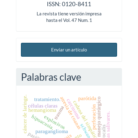
ISSN: 0120-8411
La revista tiene versión impresa
hasta el Vol. 47 Num. 1
Enviar un artículo
Palabras clave
cáncer de laringe.
atresia de coanas
parótida
tratamiento.
manejo quirúrgico
carcinoma
cadena del simpático.
células claras
perforación
trauma
hemangioma
glándulas salivares.
hipoacusia.
explosivos
schwannoma
paraganglioma