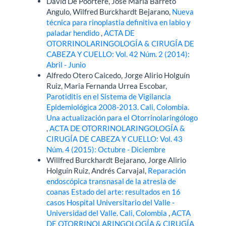
David De Poortere, Jose María Barreto
Angulo, Wilfred Burckhardt Bejarano,
Nueva
técnica para rinoplastia definitiva en labio y
paladar hendido
,
ACTA DE
OTORRINOLARINGOLOGÍA & CIRUGÍA DE
CABEZA Y CUELLO: Vol. 42 Núm. 2 (2014):
Abril - Junio
Alfredo Otero Caicedo, Jorge Alirio Holguín
Ruiz, Maria Fernanda Urrea Escobar,
Parotiditis en el Sistema de Vigilancia
Epidemiológica 2008-2013. Cali, Colombia.
Una actualización para el Otorrinolaringólogo
,
ACTA DE OTORRINOLARINGOLOGÍA &
CIRUGÍA DE CABEZA Y CUELLO: Vol. 43
Núm. 4 (2015): Octubre - Diciembre
Willfred Burckhardt Bejarano, Jorge Alirio
Holguín Ruiz, Andrés Carvajal,
Reparación
endoscópica transnasal de la atresia de
coanas Estado del arte: resultados en 16
casos Hospital Universitario del Valle -
Universidad del Valle. Cali, Colombia
,
ACTA
DE OTORRINOLARINGOLOGÍA & CIRUGÍA