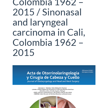
Colombia 1962 –
2015 / Sinonasal
and laryngeal
carcinoma in Cali,
Colombia 1962 –
2015
Barra
lateral
del
artículo