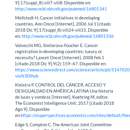
9];17(suppl_8):viii7-viii8. Disponible en:
http://www.ncbi.nlm.nih.gov/pubmed/16801341
Mellstedt H. Cancer initiatives in developing
countries. Ann Oncol [Internet]. 2006 Jul 1 [citado
2018 Dic 9];17(suppl_8):viii24-viii31. Disponible
en:
http://www.ncbi.nlm.nih.gov/pubmed/16801336
Valsecchi MG, Steliarova-Foucher E. Cancer
registration in developing countries: luxury or
necessity? Lancet Oncol [Internet]. 2008 Feb 1
[citado 2018 Dic 9];9(2):159–67. Disponible en:
https://www.sciencedirect.com/science/article/pii/S147
via%3Dihub
Kielstra P. CONTROL DEL CÁNCER, ACCESO Y
DESIGUALDAD EN AMÉRICA LATINA Una historia
de luces y sombras [Internet]. Koehring M, editor.
The Economist Intelligence Unit; 2017 [citado 2018
Ago 9]. Disponible
en:
https://eiuperspectives.economist.com/sites/default/fi
Edge S, Compton C. The American Joint Committee