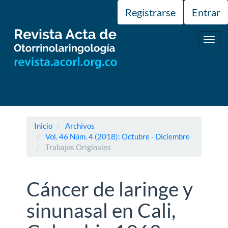
Navegación
Registrarse
Entrar
principal
Contenido
principal
Toggl
Barra
navig
lateral
Inicio
Archivos
Vol. 46 Núm. 4 (2018): Octubre - Diciembre
Trabajos Originales
Cáncer de laringe y
sinunasal en Cali,