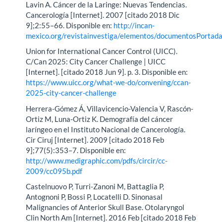
Lavin A. Cáncer de la Laringe: Nuevas Tendencias.
Cancerología [Internet]. 2007 [citado 2018 Dic
9];2:55–66. Disponible en:
http://incan-
mexico.org/revistainvestiga/elementos/documentosPorta
Union for International Cancer Control (UICC).
C/Can 2025: City Cancer Challenge | UICC
[Internet]. [citado 2018 Jun 9]. p. 3. Disponible en:
https://www.uicc.org/what-we-do/convening/ccan-
2025-city-cancer-challenge
Herrera-Gómez Á, Villavicencio-Valencia V, Rascón-
Ortiz M, Luna-Ortiz K. Demografía del cáncer
laríngeo en el Instituto Nacional de Cancerología.
Cir Ciruj [Internet]. 2009 [citado 2018 Feb
9];77(5):353–7. Disponible en:
http://www.medigraphic.com/pdfs/circir/cc-
2009/cc095b.pdf
Castelnuovo P, Turri-Zanoni M, Battaglia P,
Antognoni P, Bossi P, Locatelli D. Sinonasal
Malignancies of Anterior Skull Base. Otolaryngol
Clin North Am [Internet]. 2016 Feb [citado 2018 Feb