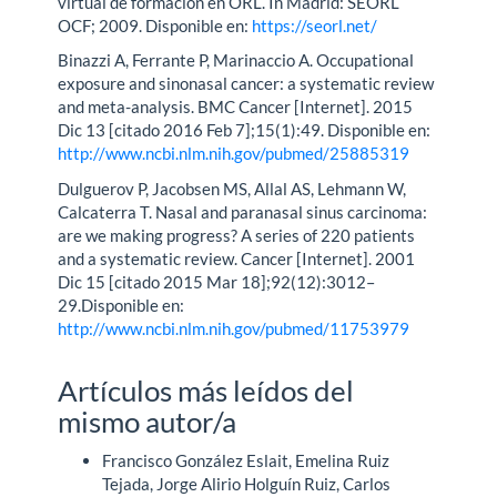
virtual de formación en ORL. In Madrid: SEORL
OCF; 2009. Disponible en:
https://seorl.net/
Binazzi A, Ferrante P, Marinaccio A. Occupational
exposure and sinonasal cancer: a systematic review
and meta-analysis. BMC Cancer [Internet]. 2015
Dic 13 [citado 2016 Feb 7];15(1):49. Disponible en:
http://www.ncbi.nlm.nih.gov/pubmed/25885319
Dulguerov P, Jacobsen MS, Allal AS, Lehmann W,
Calcaterra T. Nasal and paranasal sinus carcinoma:
are we making progress? A series of 220 patients
and a systematic review. Cancer [Internet]. 2001
Dic 15 [citado 2015 Mar 18];92(12):3012–
29.Disponible en:
http://www.ncbi.nlm.nih.gov/pubmed/11753979
Artículos más leídos del
mismo autor/a
Francisco González Eslait, Emelina Ruiz
Tejada, Jorge Alirio Holguín Ruiz, Carlos