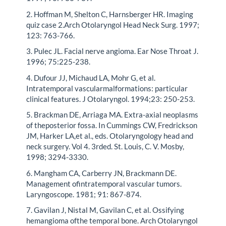
2. Hoffman M, Shelton C, Harnsberger HR. Imaging
quiz case 2.Arch Otolaryngol Head Neck Surg. 1997;
123: 763-766.
3. Pulec JL. Facial nerve angioma. Ear Nose Throat J.
1996; 75:225-238.
4. Dufour JJ, Michaud LA, Mohr G, et al.
Intratemporal vascularmalformations: particular
clinical features. J Otolaryngol. 1994;23: 250-253.
5. Brackman DE, Arriaga MA. Extra-axial neoplasms
of theposterior fossa. In Cummings CW, Fredrickson
JM, Harker LA,et al., eds. Otolaryngology head and
neck surgery. Vol 4. 3rded. St. Louis, C. V. Mosby,
1998; 3294-3330.
6. Mangham CA, Carberry JN, Brackmann DE.
Management ofintratemporal vascular tumors.
Laryngoscope. 1981; 91: 867-874.
7. Gavilan J, Nistal M, Gavilan C, et al. Ossifying
hemangioma ofthe temporal bone. Arch Otolaryngol