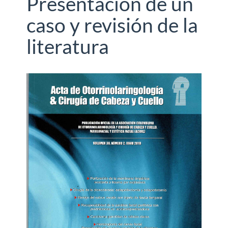
Presentación de un
caso y revisión de la
literatura
Barra
lateral
del
artículo