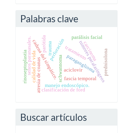
Palabras clave
parálisis facial
parótida
senos paranasales.
perforación
cadena del simpático.
tumores parafaríngeos
carcinoma
trauma
tratamiento
prednisolona
rinoseptoplastia
calidad de vida
paraganglioma
schwannoma
atresia de coanas
aciclovir
fascia temporal
manejo endoscópico.
clasificación de ford
Buscar artículos