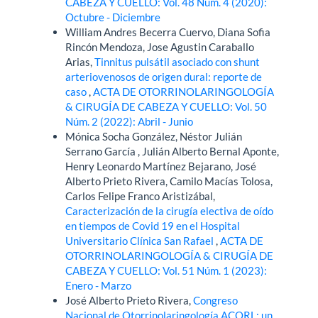
CABEZA Y CUELLO: Vol. 48 Núm. 4 (2020):
Octubre - Diciembre
William Andres Becerra Cuervo, Diana Sofia
Rincón Mendoza, Jose Agustin Caraballo
Arias,
Tinnitus pulsátil asociado con shunt
arteriovenosos de origen dural: reporte de
caso
,
ACTA DE OTORRINOLARINGOLOGÍA
& CIRUGÍA DE CABEZA Y CUELLO: Vol. 50
Núm. 2 (2022): Abril - Junio
Mónica Socha González, Néstor Julián
Serrano García , Julián Alberto Bernal Aponte,
Henry Leonardo Martínez Bejarano, José
Alberto Prieto Rivera, Camilo Macías Tolosa,
Carlos Felipe Franco Aristizábal,
Caracterización de la cirugía electiva de oído
en tiempos de Covid 19 en el Hospital
Universitario Clínica San Rafael
,
ACTA DE
OTORRINOLARINGOLOGÍA & CIRUGÍA DE
CABEZA Y CUELLO: Vol. 51 Núm. 1 (2023):
Enero - Marzo
José Alberto Prieto Rivera,
Congreso
Nacional de Otorrinolaringología ACORL: un