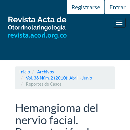
Navegación
Registrarse
Entrar
principal
Contenido
principal
Toggl
Barra
navig
lateral
Inicio
Archivos
Vol. 38 Núm. 2 (2010): Abril - Junio
Reportes de Casos
Hemangioma del
nervio facial.