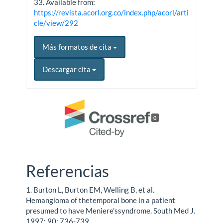
33. Available from:
https://revista.acorl.org.co/index.php/acorl/arti
cle/view/292
Más formatos de cita
Descargar cita
0
Referencias
1. Burton L, Burton EM, Welling B, et al.
Hemangioma of thetemporal bone in a patient
presumed to have Meniere’ssyndrome. South Med J.
1997; 90: 736-739.