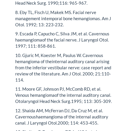
Head Neck Surg. 1990;116: 965-967.
8. Eby TL, Fisch U, Makek MS. Facial nerve
management intemporal bone hemangiomas. Am J
Otol. 1992; 13: 223-232.
9. Escada P, Capucho C, Silva JM, et al. Cavernous
haemangiomaof the facial nerve. J Laryngol Otol.
1997; 111: 858-861.
10. Gjuric M, Koester M, Paulus W. Cavernous
hemangioma of theinternal auditory canal arising
from the inferior vestibular nerve: case report and
review of the literature. Am J Otol. 2000; 21:110-
114.
11. Moore GF, Johnson PJ, McComb RD, et al.
Venous hemangiomaof the internal auditory canal.
Otolaryngol Head Neck Surg.1995; 113: 305-309.
12. Shaida AM, McFerran DJ, Da Cruz M, et al.
Cavernoushaemangioma of the internal auditory
canal. J Laryngol Otol.2000; 114: 453-455.