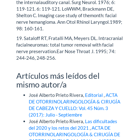
the internalauditory canal. Surg Neurol. 1976; 6:
119-121. 6: 119-121. LoWWM, Brackmann DE,
Shelton C. Imaging case study of themonth: facial
nerve hemangioma. Ann Otol Rhinol Laryngol.1989;
98: 160-161.
19. Sataloff RT, Fratalli MA, Meyers DL. Intracranial
facialneuromas: total tumor removal with facial
nerve preservation.Ear Nose Throat J. 1995; 74:
244-246, 248-256.
Artículos más leídos del
mismo autor/a
José Alberto Prieto Rivera,
Editorial
,
ACTA
DE OTORRINOLARINGOLOGÍA & CIRUGÍA
DE CABEZA Y CUELLO: Vol. 45 Núm. 3
(2017): Julio - Septiembre
José Alberto Prieto Rivera,
Las dificultades
del 2020 y los retos del 2021
,
ACTA DE
OTORRINOLARINGOLOGÍA & CIRUGÍA DE