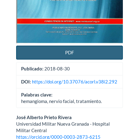
PDF
Publicado:
2018-08-30
DOI:
https://doi.org/10.37076/acorl.v38i2.292
Palabras clave:
hemangioma, nervio facial, tratamiento.
Contenido
José Alberto Prieto Rivera
Universidad Militar Nueva Granada - Hospital
principal
Militar Central
https://orcid.org/0000-0003-2873-6215