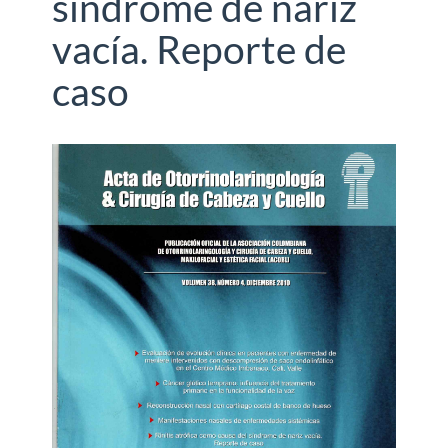
síndrome de nariz
vacía. Reporte de
caso
Barra
lateral
del
artículo