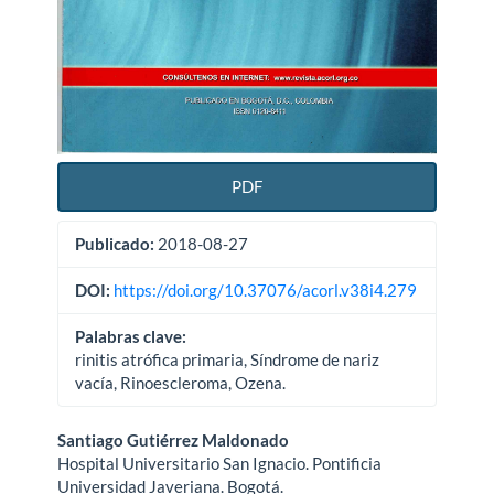
PDF
Publicado:
2018-08-27
DOI:
https://doi.org/10.37076/acorl.v38i4.279
Palabras clave:
rinitis atrófica primaria, Síndrome de nariz
vacía, Rinoescleroma, Ozena.
Contenido
Santiago Gutiérrez Maldonado
Hospital Universitario San Ignacio. Pontificia
principal
Universidad Javeriana. Bogotá.