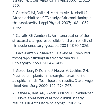
Syndrome. Otolaryngol Clin N Am. 2009; 42: 311-
330.
3. GarcÍa GJM, Bailie N, Martins AM, Kimbell JS.
Atrophic rhinitis: a CFD study of air conditioning in
the nasal cavity. J Appl Physiol. 2007; 103: 1082-
1092.
4. Canalis RF, Zamboni L. An interpretation of the
structural changes responsible for the chronicity of
rhinoscleroma. Laryngoscope. 2001; 1020-1026.
5. Pace-Balzan A, Shankar L, Hawke M. Computed
tomographic findings in atrophic rhinitis. J
Otolaryngol. 1991; 20: 428-432.
6. Goldenberg D, Danino J, Netzer A, Jachims ZH.
Plastipore implants in the surgical treatment of
atrophic rhinitis: Technique and results. Otolaryngol
Head Neck Surg. 2000; 122: 794-797.
7. Jaswal A, Jana AK, Sikder B, Nandi TK, Sadhukhan
SK. Novel treatment of atrophic rhinitis: early
results. Eur Arch Otorhinolaryngol. 2008; 265: