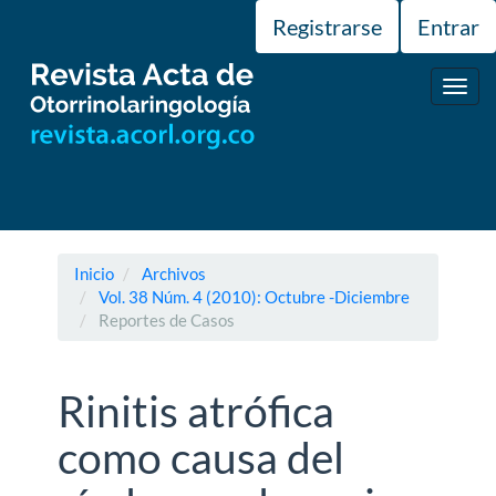
Navegación
Registrarse
Entrar
principal
Contenido
principal
Toggl
Barra
navig
lateral
Inicio
Archivos
Vol. 38 Núm. 4 (2010): Octubre -Diciembre
Reportes de Casos
Rinitis atrófica
como causa del