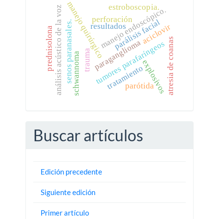
manejo quirúrgico
estroboscopia.
análisis acústico de la voz
manejo endoscópico.
perforación
parálisis facial
senos paranasales.
resultados
aciclovir
prednisolona
atresia de coanas
paraganglioma
tumores parafaríngeos
trauma
schwannoma
explosivos
tratamiento
parótida
Buscar artículos
Edición precedente
Siguiente edición
Primer artículo