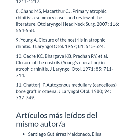
1211-1217.
8. Chand MS, Macarthur CJ. Primary atrophic
rhinitis: a summary cases and review of the
literature. Otolaryngol Head Neck Surg. 2007; 116:
554-558.
9. Young A. Closure of the nostrils in atrophic
rhinitis. J Laryngol Otol. 1967; 81: 515-524.
10. Gadre KC, Bhargava KB, Pradhan RY, et al.
Closure of the nostrils (Young’s operation) in
atrophic rhinitis. J Laryngol Otol. 1971; 85: 711-
714.
11. Chatterji P. Autogenous medullary (cancellous)
bone graft in ozaena. J Laryngol Otol. 1980; 94:
737-749.
Artículos más leídos del
mismo autor/a
Santiago Gutiérrez Maldonado, Elisa