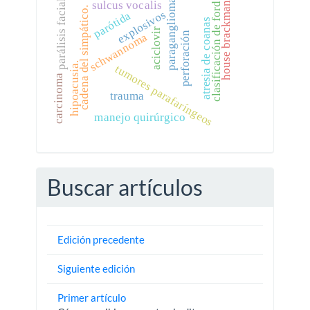
paraganglioma
parálisis facial
sulcus vocalis
house brackman
clasificación de ford
cadena del simpático.
explosivos
parótida
atresia de coanas
aciclovir
perforación
schwannoma
hipoacusia.
tumores parafaríngeos
carcinoma
trauma
manejo quirúrgico
Buscar artículos
Edición precedente
Siguiente edición
Primer artículo