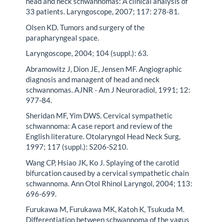
head and neck schwannomas: A clinical analysis of
33 patients. Laryngoscope, 2007; 117: 278-81.
Olsen KD. Tumors and surgery of the
parapharyngeal space.
Laryngoscope, 2004; 104 (suppl.): 63.
Abramowitz J, Dion JE, Jensen MF. Angiographic
diagnosis and managent of head and neck
schwannomas. AJNR - Am J Neuroradiol, 1991; 12:
977-84.
Sheridan MF, Yim DWS. Cervical sympathetic
schwannoma: A case report and review of the
English literature. Otolaryngol Head Neck Surg,
1997; 117 (suppl.): S206-S210.
Wang CP, Hsiao JK, Ko J. Splaying of the carotid
bifurcation caused by a cervical sympathetic chain
schwannoma. Ann Otol Rhinol Laryngol, 2004; 113:
696-699.
Furukawa M, Furukawa MK, Katoh K, Tsukuda M.
Differentiation between schwannoma of the vagus