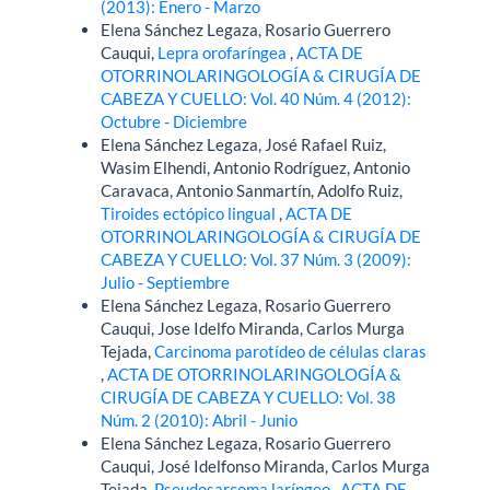
(2013): Enero - Marzo
Elena Sánchez Legaza, Rosario Guerrero
Cauqui,
Lepra orofaríngea
,
ACTA DE
OTORRINOLARINGOLOGÍA & CIRUGÍA DE
CABEZA Y CUELLO: Vol. 40 Núm. 4 (2012):
Octubre - Diciembre
Elena Sánchez Legaza, José Rafael Ruiz,
Wasim Elhendi, Antonio Rodríguez, Antonio
Caravaca, Antonio Sanmartín, Adolfo Ruiz,
Tiroides ectópico lingual
,
ACTA DE
OTORRINOLARINGOLOGÍA & CIRUGÍA DE
CABEZA Y CUELLO: Vol. 37 Núm. 3 (2009):
Julio - Septiembre
Elena Sánchez Legaza, Rosario Guerrero
Cauqui, Jose Idelfo Miranda, Carlos Murga
Tejada,
Carcinoma parotídeo de células claras
,
ACTA DE OTORRINOLARINGOLOGÍA &
CIRUGÍA DE CABEZA Y CUELLO: Vol. 38
Núm. 2 (2010): Abril - Junio
Elena Sánchez Legaza, Rosario Guerrero
Cauqui, José Idelfonso Miranda, Carlos Murga
Tejada,
Pseudosarcoma laríngeo
,
ACTA DE