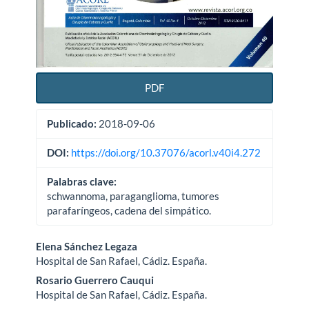
PDF
Publicado:
2018-09-06
DOI:
https://doi.org/10.37076/acorl.v40i4.272
Palabras clave:
schwannoma, paraganglioma, tumores
parafaríngeos, cadena del simpático.
Contenido
Elena Sánchez Legaza
Hospital de San Rafael, Cádiz. España.
principal
Rosario Guerrero Cauqui
del
Hospital de San Rafael, Cádiz. España.