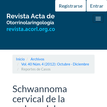
Navegación
Registrarse
Entrar
principal
Contenido
principal
Toggl
Barra
navig
lateral
Inicio
Archivos
Vol. 40 Núm. 4 (2012): Octubre - Diciembre
Reportes de Casos
Schwannoma
cervical de la