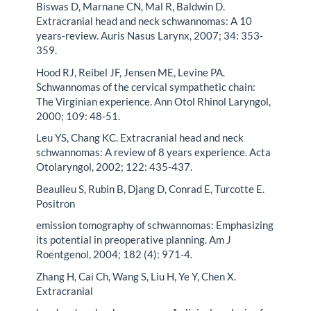
Biswas D, Marnane CN, Mal R, Baldwin D.
Extracranial head and neck schwannomas: A 10
years-review. Auris Nasus Larynx, 2007; 34: 353-
359.
Hood RJ, Reibel JF, Jensen ME, Levine PA.
Schwannomas of the cervical sympathetic chain:
The Virginian experience. Ann Otol Rhinol Laryngol,
2000; 109: 48-51.
Leu YS, Chang KC. Extracranial head and neck
schwannomas: A review of 8 years experience. Acta
Otolaryngol, 2002; 122: 435-437.
Beaulieu S, Rubin B, Djang D, Conrad E, Turcotte E.
Positron
emission tomography of schwannomas: Emphasizing
its potential in preoperative planning. Am J
Roentgenol, 2004; 182 (4): 971-4.
Zhang H, Cai Ch, Wang S, Liu H, Ye Y, Chen X.
Extracranial