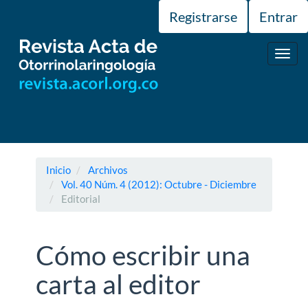
Navegación
Registrarse
Entrar
principal
Contenido
principal
Toggl
Barra
navig
lateral
Inicio
Archivos
Vol. 40 Núm. 4 (2012): Octubre - Diciembre
Editorial
Cómo escribir una
carta al editor