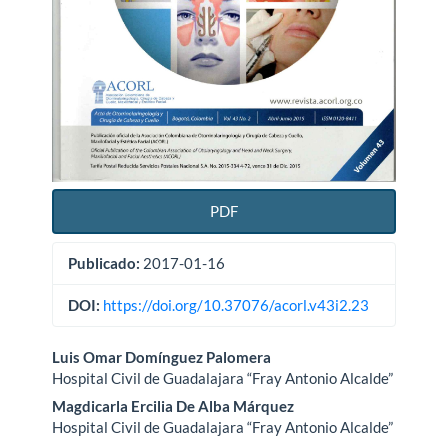
PDF
Publicado:
2017-01-16
DOI:
https://doi.org/10.37076/acorl.v43i2.23
Contenido
Luis Omar Domínguez Palomera
Hospital Civil de Guadalajara “Fray Antonio Alcalde”
principal
Magdicarla Ercilia De Alba Márquez
del
Hospital Civil de Guadalajara “Fray Antonio Alcalde”