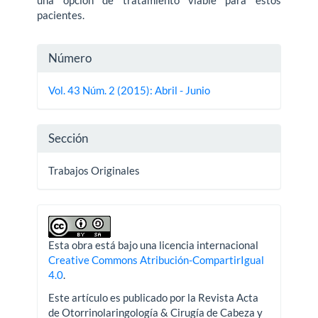
una opción de tratamiento viable para estos
pacientes.
Detalles
Número
del
Vol. 43 Núm. 2 (2015): Abril - Junio
artículo
Sección
Trabajos Originales
Esta obra está bajo una licencia internacional
Creative Commons Atribución-CompartirIgual
4.0
.
Este artículo es publicado por la Revista Acta
de Otorrinolaringología & Cirugía de Cabeza y