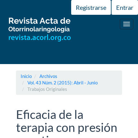
Navegación
Registrarse
Entrar
principal
Contenido
principal
Toggl
Barra
navig
lateral
Inicio
Archivos
Vol. 43 Núm. 2 (2015): Abril - Junio
Trabajos Originales
Eficacia de la
terapia con presión