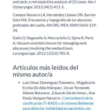
and neck: a retrospective analysis of 23 cases. Am J
Otolaryngol. 2013;34(5):411-5.
Campos Navarro LA, Hernández Llamas DN, Barrón
Soto MA. Frecuencia y topografía de los abscesos
profundos del cuello. AN ORL MEX 2009;54(4):129-
34.
Gallo O, Deganello A, Meccariello G, Spina R, Peris
A. Vacuum-assisted closure for managing neck
abscesses involving the mediastinum.
Laryngoscope. 2012;122(4):785-8.
Artículos más leídos del
mismo autor/a
Luis Omar Domínguez Palomera , Magdicarla
Ercilia De Alba Márquez , Oscar Fernando
Adame Betanzos , Eduardo Sárda Inman , Ana
Paula Vázquez Navarro ,
Concordancia de la
clasificación TI-RADS y el sistema Bethesda
para detectar malignidad en pacientes con