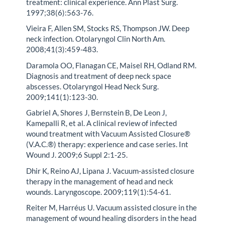
treatment: clinical experience. Ann Plast Surg.
1997;38(6):563-76.
Vieira F, Allen SM, Stocks RS, Thompson JW. Deep
neck infection. Otolaryngol Clin North Am.
2008;41(3):459-483.
Daramola OO, Flanagan CE, Maisel RH, Odland RM.
Diagnosis and treatment of deep neck space
abscesses. Otolaryngol Head Neck Surg.
2009;141(1):123-30.
Gabriel A, Shores J, Bernstein B, De Leon J,
Kamepalli R, et al. A clinical review of infected
wound treatment with Vacuum Assisted Closure®
(V.A.C.®) therapy: experience and case series. Int
Wound J. 2009;6 Suppl 2:1-25.
Dhir K, Reino AJ, Lipana J. Vacuum-assisted closure
therapy in the management of head and neck
wounds. Laryngoscope. 2009;119(1):54-61.
Reiter M, Harréus U. Vacuum assisted closure in the
management of wound healing disorders in the head