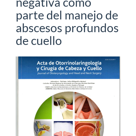
negativa como
parte del manejo de
abscesos profundos
de cuello
Barra
lateral
del
artículo