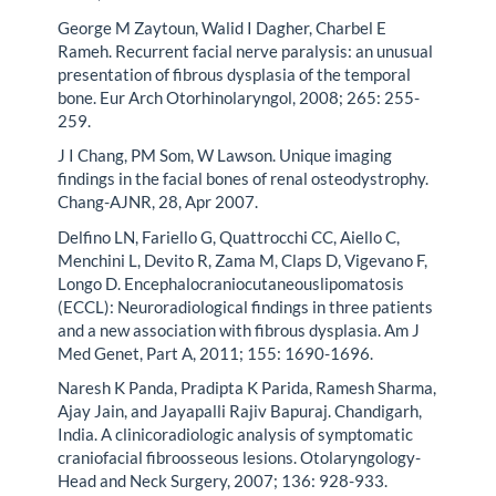
George M Zaytoun, Walid I Dagher, Charbel E
Rameh. Recurrent facial nerve paralysis: an unusual
presentation of fibrous dysplasia of the temporal
bone. Eur Arch Otorhinolaryngol, 2008; 265: 255-
259.
J I Chang, PM Som, W Lawson. Unique imaging
findings in the facial bones of renal osteodystrophy.
Chang-AJNR, 28, Apr 2007.
Delfino LN, Fariello G, Quattrocchi CC, Aiello C,
Menchini L, Devito R, Zama M, Claps D, Vigevano F,
Longo D. Encephalocraniocutaneouslipomatosis
(ECCL): Neuroradiological findings in three patients
and a new association with fibrous dysplasia. Am J
Med Genet, Part A, 2011; 155: 1690-1696.
Naresh K Panda, Pradipta K Parida, Ramesh Sharma,
Ajay Jain, and Jayapalli Rajiv Bapuraj. Chandigarh,
India. A clinicoradiologic analysis of symptomatic
craniofacial fibroosseous lesions. Otolaryngology-
Head and Neck Surgery, 2007; 136: 928-933.