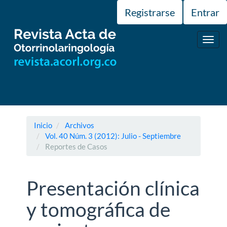
Navegación
Registrarse
Entrar
principal
Contenido
principal
Toggl
Barra
navig
lateral
Inicio
Archivos
Vol. 40 Núm. 3 (2012): Julio - Septiembre
Reportes de Casos
Presentación clínica
y tomográfica de