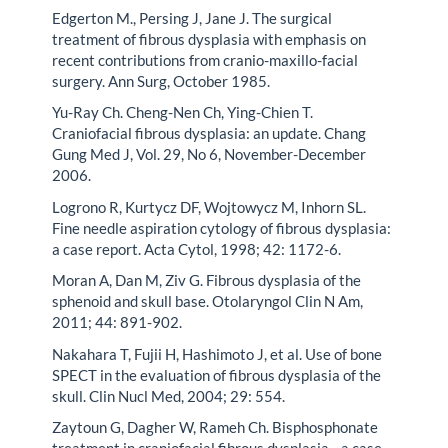
Edgerton M., Persing J, Jane J. The surgical
treatment of fibrous dysplasia with emphasis on
recent contributions from cranio-maxillo-facial
surgery. Ann Surg, October 1985.
Yu-Ray Ch. Cheng-Nen Ch, Ying-Chien T.
Craniofacial fibrous dysplasia: an update. Chang
Gung Med J, Vol. 29, No 6, November-December
2006.
Logrono R, Kurtycz DF, Wojtowycz M, Inhorn SL.
Fine needle aspiration cytology of fibrous dysplasia:
a case report. Acta Cytol, 1998; 42: 1172-6.
Moran A, Dan M, Ziv G. Fibrous dysplasia of the
sphenoid and skull base. Otolaryngol Clin N Am,
2011; 44: 891-902.
Nakahara T, Fujii H, Hashimoto J, et al. Use of bone
SPECT in the evaluation of fibrous dysplasia of the
skull. Clin Nucl Med, 2004; 29: 554.
Zaytoun G, Dagher W, Rameh Ch. Bisphosphonate