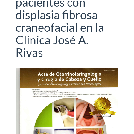
pacientes con
displasia fibrosa
craneofacial en la
Clínica José A.
Rivas
Barra
lateral
del
artículo