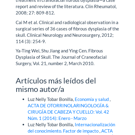
treatment in craniofacial fibrous dysplasia—a case
report and review of the literatura. Clin Rheumatol,
2008; 27: 809-812.
Cai M et al. Clinical and radiological observation in a
surgical series of 36 cases of fibrous dysplasia of the
skull. Clinical Neurology and Neurosurgery, 2012;
114 (3): 254-9.
Ya-Ting Wei, Shu Jiang and Ying Cen. Fibrous
Dysplasia of Skull. The Journal of Craneofacial
Surgery, Vol. 21, number 2, March 2010.
Artículos más leídos del
mismo autor/a
Luz Nelly Tobar Bonilla,
Economía y salud
,
ACTA DE OTORRINOLARINGOLOGÍA &
CIRUGÍA DE CABEZA Y CUELLO: Vol. 42
Núm. 1 (2014): Enero - Marzo
Luz Nelly Tobar Bonilla,
Internacionalización
del conocimiento. Factor de impacto
,
ACTA