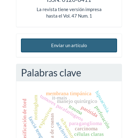
La revista tiene versión impresa
hasta el Vol. 47 Num. 1
Enviar un artículo
Palabras clave
hipoacusia.
membrana timpánica
tumores parafaríngeos
nottingham
it-mais
manejo quirúrgico
clasificación de ford
trauma
parótida
perforación
explosivos
atresia de coanas
fascia temporal
schwannoma
paraganglioma
aciclovir
carcinoma
células claras