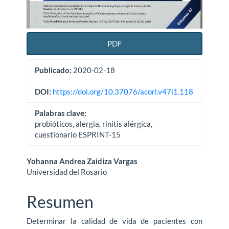
PDF
Publicado:
2020-02-18
DOI:
https://doi.org/10.37076/acorl.v47i1.118
Palabras clave:
probióticos, alergia, rinitis alérgica,
cuestionario ESPRINT-15
Contenido
Yohanna Andrea Zaidiza Vargas
Universidad del Rosario
principal
del
Resumen
artículo
Determinar la calidad de vida de pacientes con