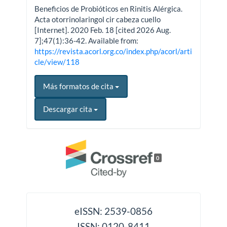
Beneficios de Probióticos en Rinitis Alérgica.
Acta otorrinolaringol cir cabeza cuello
[Internet]. 2020 Feb. 18 [cited 2026 Aug.
7];47(1):36-42. Available from:
https://revista.acorl.org.co/index.php/acorl/arti
cle/view/118
Más formatos de cita
Descargar cita
0
issn
eISSN: 2539-0856
ISSN: 0120-8411