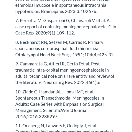
ethmoidal mucocele in spontaneous intracranial
hypotension. Brain Spine. 2023;3:102676.
7. Perrotta M, Gasparroni G, Chiavaroli V, et al. A
case report of confusing meningoencephalocele. Clin
Case Rep. 2020;9(1):109-112.
8. Beckhardt RN, Setzen M, Carras R. Primary
spontaneous cerebrospinal fluid rhinorrhea.
Otolaryngol Head Neck Surg. 1991;104(4):425-32.
9. Cammarata G, Altieri R, Certo Fet al. Post-
traumatic intra-orbital meningoencephalocele in
adults: technical note on a rare entity and review of
the literature. Neurosurg Rev. 2022;46(1):6
10. Ziade G, Hamdan AL, Homsi MT, et al.
Spontaneous Transethmoidal Meningoceles in
Adults: Case Series with Emphasis on Surgical
Management. ScientificWorldJournal.
2016;2016:3238297
11. Oucheng N, Lauwers F, Gollogly J, et al.
Frontoethmoidal meningoencephalocele: appraisal