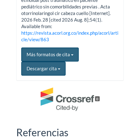
etmoidal post traumático en paciente
pediátrico sin comorbilidades previas . Acta
otorrinolaringol cir cabeza cuello [Internet].
2026 Feb. 28 [cited 2026 Aug. 8];54(1).
Available from:
https://revista.acorl.org.co/index.php/acorl/arti
cle/view/863
Más formatos de cita
Descargar cita
0
Referencias