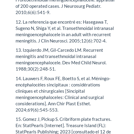
of 200 operated cases. J Neurosurg Pediatr.
2010;6(6):541-9.
12. La referencia que encontré es: Hasegawa T,
Sugeno N, Shiga Y, et al. Transethmoidal intranasal
meningoencephalocele in an adult with recurrent
meningitis. J Clin Neurosci. 2005;12(6):702-4.
13. Izquierdo JM, Gil-Carcedo LM. Recurrent
meningitis and transethmoidal intranasal
meningoencephalocele. Dev Med Child Neurol.
1988;30(2):248-51.
14. Lauwers F, Roux FE, Boetto S, et al. Méningo-
encéphalocèles sincipitaux : considérations
cliniques et chirurgicales [Sincipital
meningoencephaloceles: Clinical and surgical
considerations]. Ann Chir Plast Esthet.
2024;69(6):545-553.
15. Gomez J, Pickup S. Cribriform plate fractures.
En: StatPearls [Internet]. Treasure Island (FL):
StatPearls Publishing; 2023 [consultado el 12 de