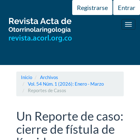
Navegación
Registrarse
Entrar
principal
Contenido
principal
Toggl
Barra
navig
lateral
Inicio
Archivos
Vol. 54 Núm. 1 (2026): Enero - Marzo
Reportes de Casos
Un Reporte de caso:
cierre de fístula de