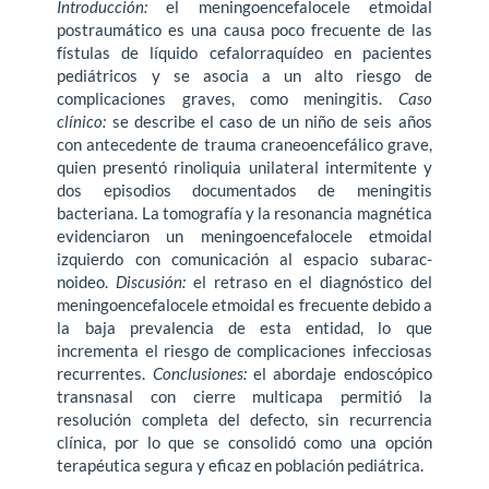
Introducción:
el meningoencefalocele etmoidal
postraumático es una causa poco frecuente de las
fístulas de líquido cefalorraquídeo en pacientes
pediátricos y se asocia a un alto riesgo de
complicaciones graves, como meningitis.
Caso
clínico:
se describe el caso de un niño de seis años
con antecedente de trauma craneoencefálico grave,
quien presentó rinoliquia unilateral intermitente y
dos episodios documenta­dos de meningitis
bacteriana. La tomografía y la resonancia magnética
evidenciaron un meningoencefalocele etmoidal
izquierdo con comunicación al espacio subarac­
noideo.
Discusión:
el retraso en el diagnóstico del
meningoencefalocele etmoidal es frecuente debido a
la baja prevalencia de esta entidad, lo que
incrementa el riesgo de complicaciones infecciosas
recurrentes.
Conclusiones:
el abordaje endoscópico
transnasal con cierre multicapa permitió la
resolución completa del defecto, sin recu­rrencia
clínica, por lo que se consolidó como una opción
terapéutica segura y eficaz en población pediátrica.