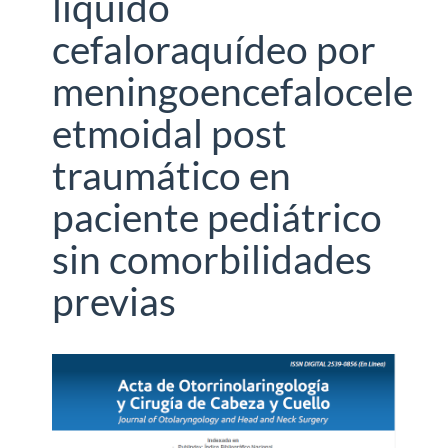
líquido
cefaloraquídeo por
meningoencefalocele
etmoidal post
traumático en
paciente pediátrico
sin comorbilidades
previas
Barra
lateral
del