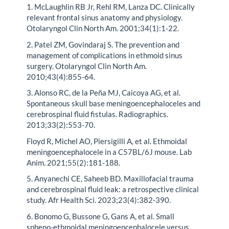
1. McLaughlin RB Jr, Rehl RM, Lanza DC. Clinically
relevant frontal sinus anatomy and physiology.
Otolaryngol Clin North Am. 2001;34(1):1-22.
2. Patel ZM, Govindaraj S. The prevention and
management of complications in ethmoid sinus
surgery. Otolaryngol Clin North Am.
2010;43(4):855-64.
3. Alonso RC, de la Peña MJ, Caicoya AG, et al.
Spontaneous skull base meningoencephaloceles and
cerebrospinal fluid fistulas. Radiographics.
2013;33(2):553-70.
Floyd R, Michel AO, Piersigilli A, et al. Ethmoidal
meningoencephalocele in a C57BL/6J mouse. Lab
Anim. 2021;55(2):181-188.
5. Anyanechi CE, Saheeb BD. Maxillofacial trauma
and cerebrospinal fluid leak: a retrospective clinical
study. Afr Health Sci. 2023;23(4):382-390.
6. Bonomo G, Bussone G, Gans A, et al. Small
spheno-ethmoidal meningoencephalocele versus