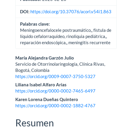
DOI:
https://doi.org/10.37076/acorl.v54i1.863
Palabras clave:
Meningoencefalocele postraumático,, fístula de
líquido cefalorraquídeo, rinoliquia pediátrica,,
reparación endoscópica,, meningitis recurrente
Contenido
María Alejandra Garzón Julio
Servicio de Otorrinolaringología, Clínica Rivas,
principal
Bogotá, Colombia
https://orcid.org/0009-0007-3750-5327
del
Liliana Isabel Alfaro Arias
artículo
https://orcid.org/0000-0002-7465-6497
Karen Lorena Dueñas Quintero
https://orcid.org/0000-0002-1882-4767
Resumen