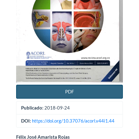
PDF
Publicado:
2018-09-24
DOI:
https://doi.org/10.37076/acorl.v44i1.44
Contenido
Félix José Amarista Rojas