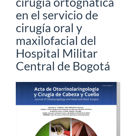
cirugía ortognática
en el servicio de
cirugía oral y
maxilofacial del
Hospital Militar
Central de Bogotá
Barra
lateral
del
artículo