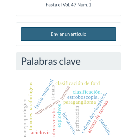
hasta el Vol. 47 Num. 1
Enviar un artículo
Palabras clave
fascia temporal
clasificación de ford
tumores parafaríngeos
trauma
it-mais
clasificación.
cadena del simpático.
estroboscopia.
schwannoma
manejo quirúrgico
atresia de coanas
paraganglioma
explosivos
perforación
sulcus vocalis
hipoacusia.
parótida
aciclovir