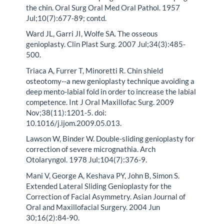
the chin. Oral Surg Oral Med Oral Pathol. 1957
Jul;10(7):677-89; contd.
Ward JL, Garri JI, Wolfe SA. The osseous
genioplasty. Clin Plast Surg. 2007 Jul;34(3):485-
500.
Triaca A, Furrer T, Minoretti R. Chin shield
osteotomy--a new genioplasty technique avoiding a
deep mento-labial fold in order to increase the labial
competence. Int J Oral Maxillofac Surg. 2009
Nov;38(11):1201-5. doi:
10.1016/j.ijom.2009.05.013.
Lawson W, Binder W. Double-sliding genioplasty for
correction of severe micrognathia. Arch
Otolaryngol. 1978 Jul;104(7):376-9.
Mani V, George A, Keshava PY, John B, Simon S.
Extended Lateral Sliding Genioplasty for the
Correction of Facial Asymmetry. Asian Journal of
Oral and Maxillofacial Surgery. 2004 Jun
30;16(2):84-90.