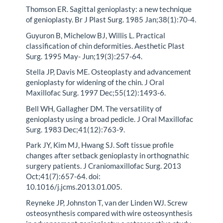
Thomson ER. Sagittal genioplasty: a new technique
of genioplasty. Br J Plast Surg. 1985 Jan;38(1):70-4.
Guyuron B, Michelow BJ, Willis L. Practical
classification of chin deformities. Aesthetic Plast
Surg. 1995 May- Jun;19(3):257-64.
Stella JP, Davis ME. Osteoplasty and advancement
genioplasty for widening of the chin. J Oral
Maxillofac Surg. 1997 Dec;55(12):1493-6.
Bell WH, Gallagher DM. The versatility of
genioplasty using a broad pedicle. J Oral Maxillofac
Surg. 1983 Dec;41(12):763-9.
Park JY, Kim MJ, Hwang SJ. Soft tissue profile
changes after setback genioplasty in orthognathic
surgery patients. J Craniomaxillofac Surg. 2013
Oct;41(7):657-64. doi:
10.1016/j.jcms.2013.01.005.
Reyneke JP, Johnston T, van der Linden WJ. Screw
osteosynthesis compared with wire osteosynthesis