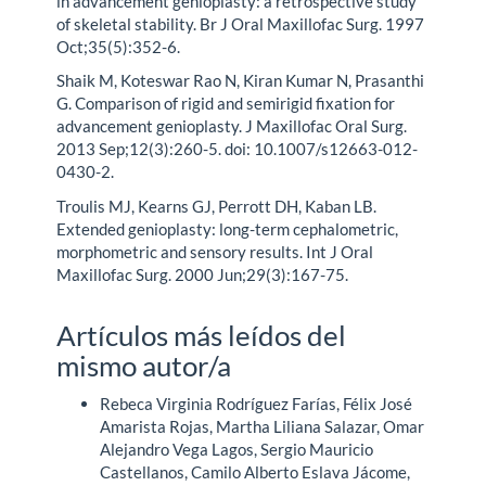
in advancement genioplasty: a retrospective study
of skeletal stability. Br J Oral Maxillofac Surg. 1997
Oct;35(5):352-6.
Shaik M, Koteswar Rao N, Kiran Kumar N, Prasanthi
G. Comparison of rigid and semirigid fixation for
advancement genioplasty. J Maxillofac Oral Surg.
2013 Sep;12(3):260-5. doi: 10.1007/s12663-012-
0430-2.
Troulis MJ, Kearns GJ, Perrott DH, Kaban LB.
Extended genioplasty: long-term cephalometric,
morphometric and sensory results. Int J Oral
Maxillofac Surg. 2000 Jun;29(3):167-75.
Artículos más leídos del
mismo autor/a
Rebeca Virginia Rodríguez Farías, Félix José
Amarista Rojas, Martha Liliana Salazar, Omar
Alejandro Vega Lagos, Sergio Mauricio
Castellanos, Camilo Alberto Eslava Jácome,