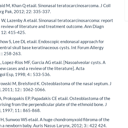
aid M, Khan Q etaál. Sinonasal teratocarcinosarcoma. J Coll
urg Pak, 2012; 22: 335-337.
l W, Lazenby A etaál. Sinonasal teratocarcinosarcoma: report
h review of literature and treatment outcome. Ann Diagn
; 12: 415-425.
how S, Lee DL etaál. Endoscopic endonasal approach for
ventral skull base keratinaceous cysts. Int Forum Allergy
 :: 258-263.
, Lopez-Rios MF, Garcia AG etaál. [Nasoalveolar cysts. A
new cases and a review of the literature]. Acta
gol Esp, 1998; 4:: 533-536.
owski M, Brelsford K. Osteoblastoma of the nasal septum. J
l, 2011; 12:: 1062-1066.
, Prokopakis EP, Papadakis CE etaál. Osteoblastoma of the
arising from the perpendicular plate of the ethmoid bone. J
, 1997; 11:: 865-868.
 JH, Sunwoo WS etaál. A huge chondromyxoid fibroma of the
in a newborn baby. Auris Nasus Larynx, 2012; 3:: 422 424.