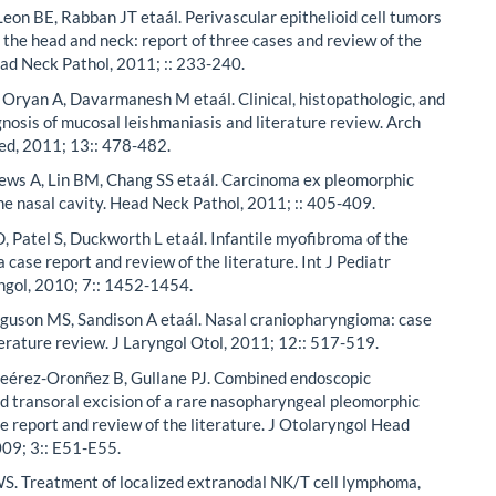
Leon BE, Rabban JT etaál. Perivascular epithelioid cell tumors
the head and neck: report of three cases and review of the
ead Neck Pathol, 2011; :: 233-240.
Oryan A, Davarmanesh M etaál. Clinical, histopathologic, and
gnosis of mucosal leishmaniasis and literature review. Arch
ed, 2011; 13:: 478-482.
ws A, Lin BM, Chang SS etaál. Carcinoma ex pleomorphic
e nasal cavity. Head Neck Pathol, 2011; :: 405-409.
 Patel S, Duckworth L etaál. Infantile myofibroma of the
a case report and review of the literature. Int J Pediatr
ngol, 2010; 7:: 1452-1454.
rguson MS, Sandison A etaál. Nasal craniopharyngioma: case
terature review. J Laryngol Otol, 2011; 12:: 517-519.
, eérez-Oronñez B, Gullane PJ. Combined endoscopic
d transoral excision of a rare nasopharyngeal pleomorphic
 report and review of the literature. J Otolaryngol Head
009; 3:: E51-E55.
S. Treatment of localized extranodal NK/T cell lymphoma,