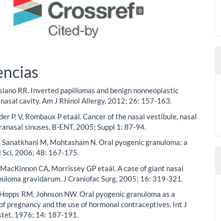
0
encias
iano RR. Inverted papillomas and benign nonneoplastic
e nasal cavity. Am J Rhinol Allergy, 2012; 26: 157-163.
der P, V, Rombaux P etaál. Cancer of the nasal vestibule, nasal
ranasal sinuses. B-ENT, 2005; Suppl 1: 87-94.
, Sanatkhani M, Mohtasham N. Oral pyogenic granuloma: a
l Sci, 2006; 48: 167-175.
MacKinnon CA, Morrissey GP etaál. A case of giant nasal
nuloma gravidarum. J Craniofac Surg, 2005; 16: 319-321.
 Hopps RM, Johnson NW. Oral pyogenic granuloma as a
of pregnancy and the use of hormonal contraceptives. Int J
tet, 1976; 14: 187-191.