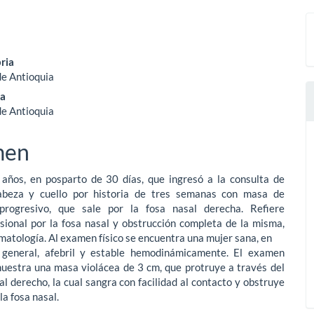
nido
ria
de Antioquia
pal
la
de Antioquia
lo
men
años, en posparto de 30 días, que ingresó a la consulta de
abeza y cuello por historia de tres semanas con masa de
progresivo, que sale por la fosa nasal derecha. Refiere
sional por la fosa nasal y obstrucción completa de la misma,
omatología. Al examen físico se encuentra una mujer sana, en
general, afebril y estable hemodinámicamente. El examen
muestra una masa violácea de 3 cm, que protruye a través del
al derecho, la cual sangra con facilidad al contacto y obstruye
la fosa nasal.