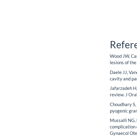
Refer
Wood JW, Cas
lesions of th
Daele JJ, Van
cavity and pa
Jafarzadeh H
review. J Ora
Choudhary S, 
pyogenic gra
Mussalli NG,
complication 
Gynaecol Obs