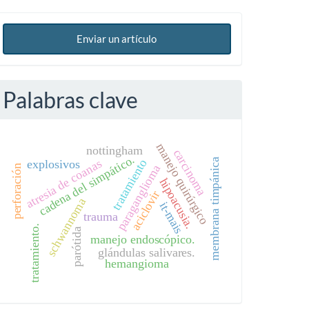
Enviar un artículo
Palabras clave
manejo quirúrgico
nottingham
carcinoma
cadena del simpático.
membrana timpánica
tratamiento
atresia de coanas
explosivos
paraganglioma
perforación
hipoacusia.
aciclovir
schwannoma
it-mais
trauma
tratamiento.
parótida
manejo endoscópico.
glándulas salivares.
hemangioma