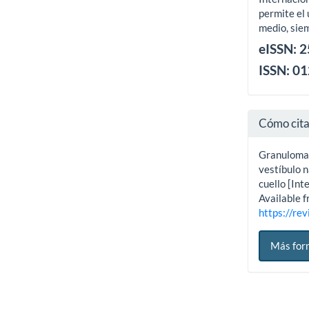
permite el 
medio, siem
eISSN: 
ISSN: 0
Cómo cit
Granuloma 
vestíbulo n
cuello [Int
Available f
https://rev
Más for