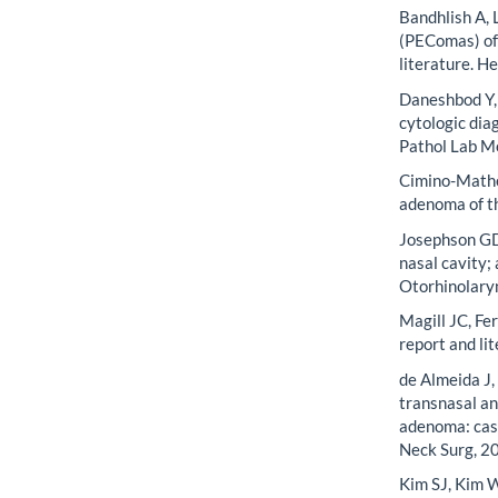
Bandhlish A, 
(PEComas) of 
literature. H
Daneshbod Y, 
cytologic dia
Pathol Lab M
Cimino-Mathe
adenoma of th
Josephson GD,
nasal cavity; 
Otorhinolary
Magill JC, Fe
report and li
de Almeida J
transnasal an
adenoma: case
Neck Surg, 2
Kim SJ, Kim W