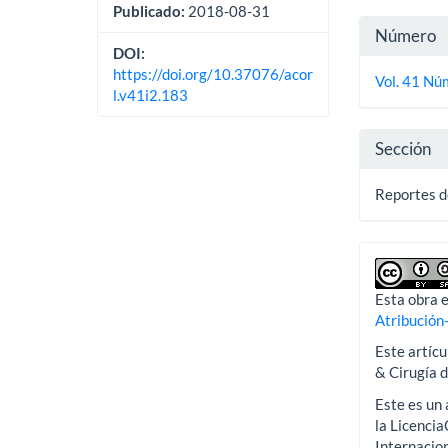
Publicado:
2018-08-31
Detall
Número
DOI:
del
https://doi.org/10.37076/acor
Vol. 41 Núm
artícu
l.v41i2.183
Sección
Reportes d
Esta obra e
Atribución
Este artícu
& Cirugía 
Este es un 
la Licenci
Internacion