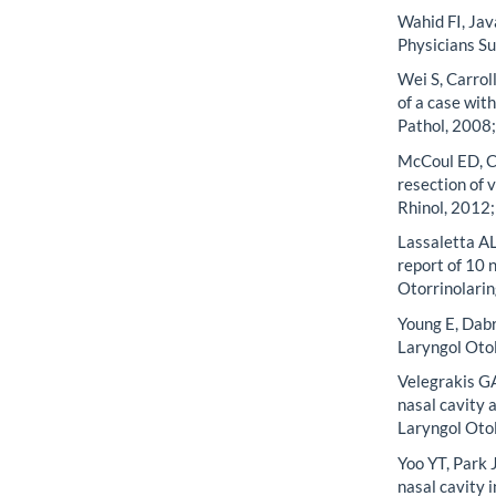
Wahid FI, Jav
Physicians S
Wei S, Carrol
of a case wit
Pathol, 2008
McCoul ED, C
resection of 
Rhinol, 2012;
Lassaletta AL
report of 10 
Otorrinolarin
Young E, Dabr
Laryngol Oto
Velegrakis GA
nasal cavity 
Laryngol Otol
Yoo YT, Park
nasal cavity 