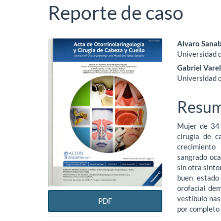
Reporte de caso
Barra
Conte
Alvaro Sanab
Universidad 
lateral
princi
Gabriel Vare
del
del
Universidad 
artículo
artícu
Resu
Mujer de 34 
cirugía de c
crecimiento 
sangrado oca
sin otra sint
buen estado 
orofacial de
vestíbulo nas
PDF
por completo 