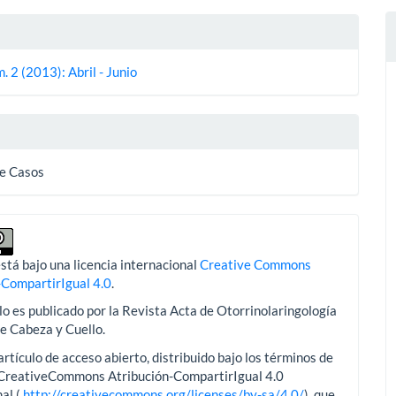
es
. 2 (2013): Abril - Junio
lo
e Casos
stá bajo una licencia internacional
Creative Commons
-CompartirIgual 4.0
.
lo es publicado por la Revista Acta de Otorrinolaringología
de Cabeza y Cuello.
artículo de acceso abierto, distribuido bajo los términos de
aCreativeCommons Atribución-CompartirIgual 4.0
al.(
http://creativecommons.org/licenses/by-sa/4.0/
), que