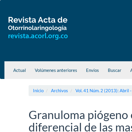
Navegación
principal
Contenido
principal
Barra
lateral
Actual
Volúmenes anteriores
Envíos
Buscar
Inicio
Archivos
Vol. 41 Núm. 2 (2013): Abril -
Granuloma piógeno 
diferencial de las ma