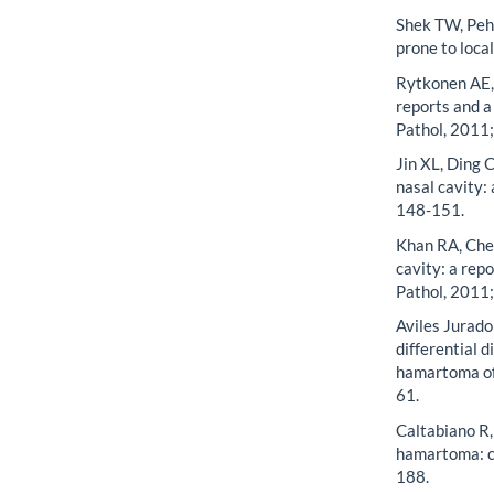
Shek TW, Peh
prone to loca
Rytkonen AE, 
reports and a
Pathol, 2011;
Jin XL, Ding 
nasal cavity: 
148-151.
Khan RA, Che
cavity: a rep
Pathol, 2011;
Aviles Jurado
differential 
hamartoma of 
61.
Caltabiano R,
hamartoma: ca
188.