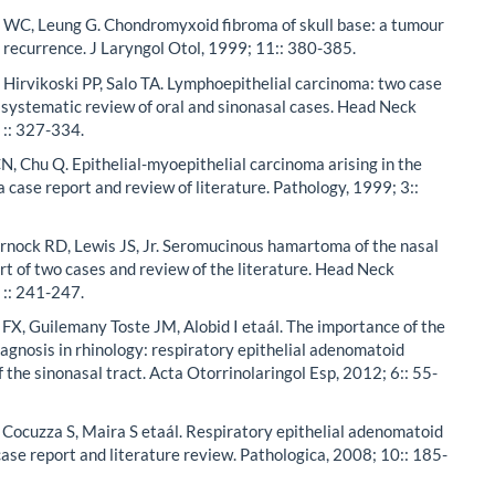
 WC, Leung G. Chondromyxoid fibroma of skull base: a tumour
l recurrence. J Laryngol Otol, 1999; 11:: 380-385.
Hirvikoski PP, Salo TA. Lymphoepithelial carcinoma: two case
 systematic review of oral and sinonasal cases. Head Neck
 :: 327-334.
CN, Chu Q. Epithelial-myoepithelial carcinoma arising in the
a case report and review of literature. Pathology, 1999; 3::
rnock RD, Lewis JS, Jr. Seromucinous hamartoma of the nasal
ort of two cases and review of the literature. Head Neck
 :: 241-247.
 FX, Guilemany Toste JM, Alobid I etaál. The importance of the
diagnosis in rhinology: respiratory epithelial adenomatoid
the sinonasal tract. Acta Otorrinolaringol Esp, 2012; 6:: 55-
 Cocuzza S, Maira S etaál. Respiratory epithelial adenomatoid
se report and literature review. Pathologica, 2008; 10:: 185-