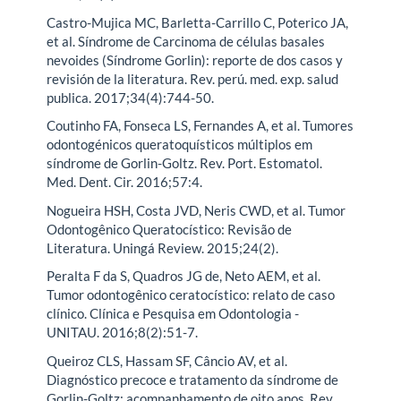
Castro-Mujica MC, Barletta-Carrillo C, Poterico JA,
et al. Síndrome de Carcinoma de células basales
nevoides (Síndrome Gorlin): reporte de dos casos y
revisión de la literatura. Rev. perú. med. exp. salud
publica. 2017;34(4):744-50.
Coutinho FA, Fonseca LS, Fernandes A, et al. Tumores
odontogénicos queratoquísticos múltiplos em
síndrome de Gorlin-Goltz. Rev. Port. Estomatol.
Med. Dent. Cir. 2016;57:4.
Nogueira HSH, Costa JVD, Neris CWD, et al. Tumor
Odontogênico Queratocístico: Revisão de
Literatura. Uningá Review. 2015;24(2).
Peralta F da S, Quadros JG de, Neto AEM, et al.
Tumor odontogênico ceratocístico: relato de caso
clínico. Clínica e Pesquisa em Odontologia -
UNITAU. 2016;8(2):51-7.
Queiroz CLS, Hassam SF, Câncio AV, et al.
Diagnóstico precoce e tratamento da síndrome de
Gorlin-Goltz: acompanhamento de oito anos. Rev