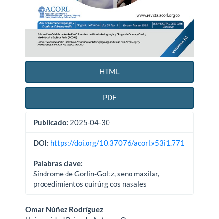
HTML
PDF
Publicado:
2025-04-30
DOI:
https://doi.org/10.37076/acorl.v53i1.771
Palabras clave:
Síndrome de Gorlin-Goltz, seno maxilar,
procedimientos quirúrgicos nasales
Contenido
Omar Núñez Rodríguez