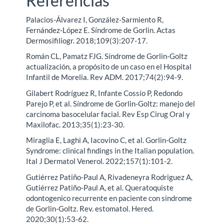
Referencias
Palacios-Álvarez I, González-Sarmiento R,
Fernández-López E. Síndrome de Gorlin. Actas
Dermosifiliogr. 2018;109(3):207-17.
Román CL, Pamatz FJG. Síndrome de Gorlin-Goltz
actualización, a propósito de un caso en el Hospital
Infantil de Morelia. Rev ADM. 2017;74(2):94-9.
Gilabert Rodríguez R, Infante Cossío P, Redondo
Parejo P, et al. Síndrome de Gorlin-Goltz: manejo del
carcinoma basocelular facial. Rev Esp Cirug Oral y
Maxilofac. 2013;35(1):23-30.
Miraglia E, Laghi A, Iacovino C, et al. Gorlin-Goltz
Syndrome: clinical findings in the Italian population.
Ital J Dermatol Venerol. 2022;157(1):101-2.
Gutiérrez Patiño-Paul A, Rivadeneyra Rodriguez A,
Gutiérrez Patiño-Paul A, et al. Queratoquiste
odontogenico recurrente en paciente con sindrome
de Gorlin-Goltz. Rev. estomatol. Hered.
2020;30(1):53-62.