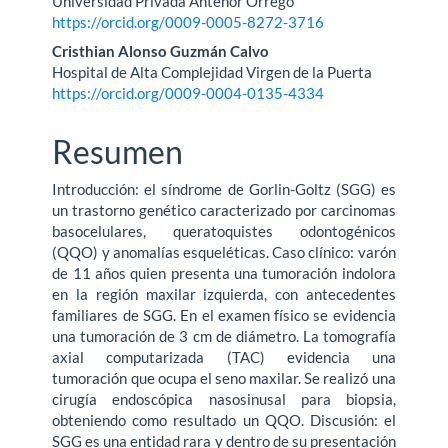
Universidad Privada Antenor Orrego
principal
https://orcid.org/0009-0005-8272-3716
del
Cristhian Alonso Guzmán Calvo
Hospital de Alta Complejidad Virgen de la Puerta
artículo
https://orcid.org/0009-0004-0135-4334
Resumen
Introducción: el síndrome de Gorlin-Goltz (SGG) es
un trastorno genético caracterizado por carcinomas
basocelulares, queratoquistes odontogénicos
(QQO) y anomalías esqueléticas. Caso clínico: varón
de 11 años quien presenta una tumoración indolora
en la región maxilar izquierda, con antecedentes
familiares de SGG. En el examen físico se evidencia
una tumoración de 3 cm de diámetro. La tomografía
axial computarizada (TAC) evidencia una
tumoración que ocupa el seno maxilar. Se realizó una
cirugía endoscópica nasosinusal para biopsia,
obteniendo como resultado un QQO. Discusión: el
SGG es una entidad rara y dentro de su presentación