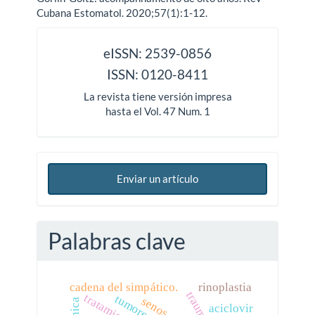
Cubana Estomatol. 2020;57(1):1-12.
issn
eISSN: 2539-0856
ISSN: 0120-8411
La revista tiene versión impresa
hasta el Vol. 47 Num. 1
Enviar un artículo
Palabras clave
cadena del simpático.
rinoplastia
trauma
tratamiento
aciclovir