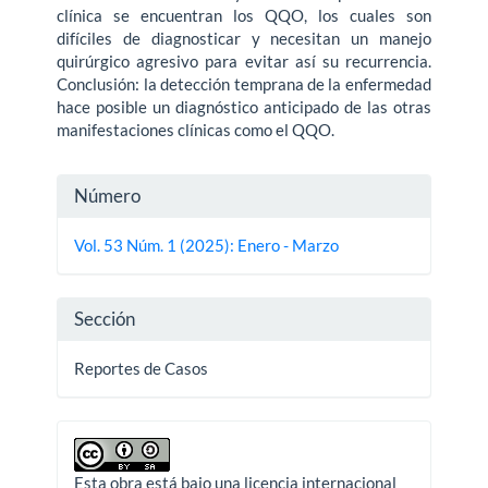
clínica se encuentran los QQO, los cuales son
difíciles de diagnosticar y necesitan un manejo
quirúrgico agresivo para evitar así su recurrencia.
Conclusión: la detección temprana de la enfermedad
hace posible un diagnóstico anticipado de las otras
manifestaciones clínicas como el QQO.
Detalles
Número
del
Vol. 53 Núm. 1 (2025): Enero - Marzo
artículo
Sección
Reportes de Casos
Esta obra está bajo una licencia internacional