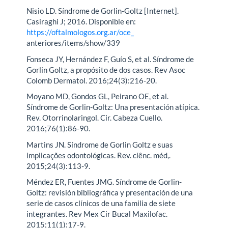
Nisio LD. Síndrome de Gorlin-Goltz [Internet].
Casiraghi J; 2016. Disponible en:
https://oftalmologos.org.ar/oce_
anteriores/items/show/339
Fonseca JY, Hernández F, Guío S, et al. Síndrome de
Gorlin Goltz, a propósito de dos casos. Rev Asoc
Colomb Dermatol. 2016;24(3):216-20.
Moyano MD, Gondos GL, Peirano OE, et al.
Síndrome de Gorlin-Goltz: Una presentación atípica.
Rev. Otorrinolaringol. Cir. Cabeza Cuello.
2016;76(1):86-90.
Martins JN. Síndrome de Gorlin Goltz e suas
implicações odontológicas. Rev. ciênc. méd,.
2015;24(3):113-9.
Méndez ER, Fuentes JMG. Síndrome de Gorlin-
Goltz: revisión bibliográfica y presentación de una
serie de casos clínicos de una familia de siete
integrantes. Rev Mex Cir Bucal Maxilofac.
2015;11(1):17-9.