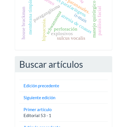
tumores parafaríngeos
senos paranasales.
membrana timpánica
manejo quirúrgico
paraganglioma
parálisis facial
house brackman
schwannoma
it-mais
atresia de coanas
hipoacusia.
perforación
explosivos
sulcus vocalis
Buscar artículos
Edición precedente
Siguiente edición
Primer artículo
Editorial 53 - 1