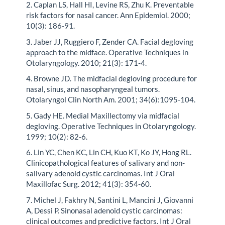
2. Caplan LS, Hall HI, Levine RS, Zhu K. Preventable
risk factors for nasal cancer. Ann Epidemiol. 2000;
10(3): 186-91.
3. Jaber JJ, Ruggiero F, Zender CA. Facial degloving
approach to the midface. Operative Techniques in
Otolaryngology. 2010; 21(3): 171-4.
4. Browne JD. The midfacial degloving procedure for
nasal, sinus, and nasopharyngeal tumors.
Otolaryngol Clin North Am. 2001; 34(6):1095-104.
5. Gady HE. Medial Maxillectomy via midfacial
degloving. Operative Techniques in Otolaryngology.
1999; 10(2): 82-6.
6. Lin YC, Chen KC, Lin CH, Kuo KT, Ko JY, Hong RL.
Clinicopathological features of salivary and non-
salivary adenoid cystic carcinomas. Int J Oral
Maxillofac Surg. 2012; 41(3): 354-60.
7. Michel J, Fakhry N, Santini L, Mancini J, Giovanni
A, Dessi P. Sinonasal adenoid cystic carcinomas:
clinical outcomes and predictive factors. Int J Oral