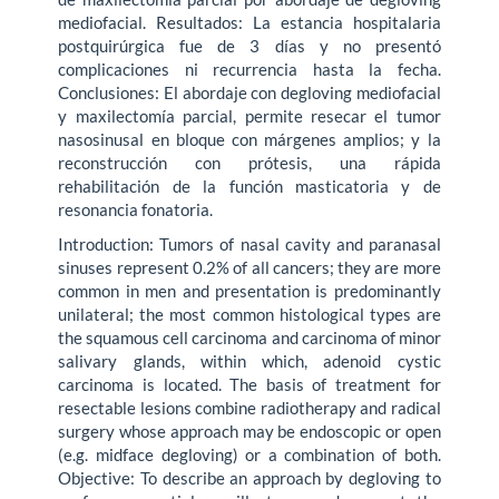
mediofacial. Resultados: La estancia hospitalaria
postquirúrgica fue de 3 días y no presentó
complicaciones ni recurrencia hasta la fecha.
Conclusiones: El abordaje con degloving mediofacial
y maxilectomía parcial, permite resecar el tumor
nasosinusal en bloque con márgenes amplios; y la
reconstrucción con prótesis, una rápida
rehabilitación de la función masticatoria y de
resonancia fonatoria.
Introduction: Tumors of nasal cavity and paranasal
sinuses represent 0.2% of all cancers; they are more
common in men and presentation is predominantly
unilateral; the most common histological types are
the squamous cell carcinoma and carcinoma of minor
salivary glands, within which, adenoid cystic
carcinoma is located. The basis of treatment for
resectable lesions combine radiotherapy and radical
surgery whose approach may be endoscopic or open
(e.g. midface degloving) or a combination of both.
Objective: To describe an approach by degloving to