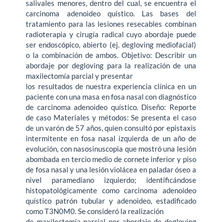
salivales menores, dentro del cual, se encuentra el
carcinoma adenoideo quístico. Las bases del
tratamiento para las lesiones resecables combinan
radioterapia y cirugía radical cuyo abordaje puede
ser endoscópico, abierto (ej. degloving mediofacial)
o la combinación de ambos. Objetivo: Describir un
abordaje por degloving para la realización de una
maxilectomía parcial y presentar
los resultados de nuestra experiencia clínica en un
paciente con una masa en fosa nasal con diagnóstico
de carcinoma adenoideo quístico. Diseño: Reporte
de caso Materiales y métodos: Se presenta el caso
de un varón de 57 años, quien consultó por epistaxis
intermitente en fosa nasal izquierda de un año de
evolución, con nasosinuscopia que mostró una lesión
abombada en tercio medio de cornete inferior y piso
de fosa nasal y una lesión violácea en paladar óseo a
nivel paramediano izquierdo; identificándose
histopatológicamente como carcinoma adenoideo
quístico patrón tubular y adenoideo, estadificado
como T3N0M0. Se consideró la realización
de maxilectomía parcial por abordaje de degloving