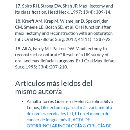
17. Spiro RH, Strong EW, Shah JP. Maxillectomy and
its classification. Head Neck. 1997; 19(4): 309-14.
18. Kreeft AM, Krap M, Wismeijer D, Speksnijder
CM, Smeele LE, Bosch SD, et al. Oral function after
maxillectomy and reconstruction with an obturator.
Int J Oral Maxillofac Surg. 2012; 41(11): 1387-92.
19. Ali A, Fardy MJ. Patton DW. Maxillectomy to
reconstruct or obturate? Result of a UK survey of
oral and maxillofacial surgeons. Br J Oral Maxillofac
Surg. 1995; 33(4):207-210.
Artículos más leídos del
mismo autor/a
Arnulfo Torres Guerrero, Helen Carolina Silva
Lemus,
Glosectomia parcial más vaciamiento
de niveles cervicales I, II, III en el manejo del
cáncer de lengua móvil
,
ACTA DE
OTORRINOLARINGOLOGÍA & CIRUGÍA DE