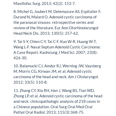
Maxillofac Surg. 2013; 42(2): 153-7.
8. Michel G, Joubert M, Delemazure AS, Espitalier F,
Durand N, Malard O. Adenoid cystic carcinoma of
the paranasal sinuses: retrospective series and
review of the literature. Eur Ann Otorhinolaryngol
Head Neck Dis. 2013; 130(5): 257-62.
9. Tai S-Y, Chien C-Y, Tai C-F, Kuo W-R, Huang W-T,
Wang L-F. Nasal Septum Adenoid Cystic Carcinoma:
A Case Report. Kaohsiung J Med Sci. 2007; 23(8):
426-30.
10. Balamucki CJ, Amdur RJ, Werning JW, Vaysberg
M, Morris CG, Kirwan JM, et al. Adenoid cystic
carcinoma of the head and neck. Am J Otolaryngol.
2012; 33(5): 510-8.
11. Zhang CY, Xia RH, Han J, Wang BS, Tian WD,
Zhong LP, et al. Adenoid cystic carcinoma of the head
and neck: clinicopathologic analysis of 218 cases in
a Chinese population. Oral Surg Oral Med Oral
Pathol Oral Radiol. 2013; 115(3):368-75.