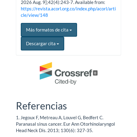
2026 Aug. 9];42(4):243-7. Available from:
https://revista.acorl.org.co/index.php/acorl/arti
cle/view/148
Más formatos de cita
Descargar cita
0
Referencias
1. Jegoux F, Metreau A, Louvel G, Bedfert C.
Paranasal sinus cancer. Eur Ann Otorhinolaryngol
Head Neck Dis. 2013; 130(6): 327-35.