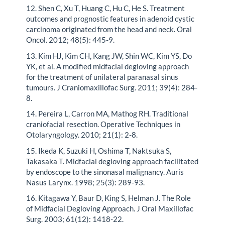
12. Shen C, Xu T, Huang C, Hu C, He S. Treatment
outcomes and prognostic features in adenoid cystic
carcinoma originated from the head and neck. Oral
Oncol. 2012; 48(5): 445-9.
13. Kim HJ, Kim CH, Kang JW, Shin WC, Kim YS, Do
YK, et al. A modified midfacial degloving approach
for the treatment of unilateral paranasal sinus
tumours. J Craniomaxillofac Surg. 2011; 39(4): 284-
8.
14. Pereira L, Carron MA, Mathog RH. Traditional
craniofacial resection. Operative Techniques in
Otolaryngology. 2010; 21(1): 2-8.
15. Ikeda K, Suzuki H, Oshima T, Naktsuka S,
Takasaka T. Midfacial degloving approach facilitated
by endoscope to the sinonasal malignancy. Auris
Nasus Larynx. 1998; 25(3): 289-93.
16. Kitagawa Y, Baur D, King S, Helman J. The Role
of Midfacial Degloving Approach. J Oral Maxillofac
Surg. 2003; 61(12): 1418-22.