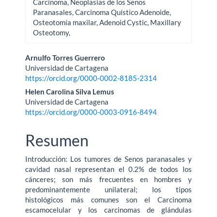
Carcinoma, Neoplasias de los Senos
Paranasales, Carcinoma Quístico Adenoide,
Osteotomía maxilar, Adenoid Cystic, Maxillary
Osteotomy,
Contenido
Arnulfo Torres Guerrero
Universidad de Cartagena
principal
https://orcid.org/0000-0002-8185-2314
del
Helen Carolina Silva Lemus
Universidad de Cartagena
artículo
https://orcid.org/0000-0003-0916-8494
Resumen
Introducción: Los tumores de Senos paranasales y
cavidad nasal representan el 0.2% de todos los
cánceres; son más frecuentes en hombres y
predominantemente unilateral; los tipos
histológicos más comunes son el Carcinoma
escamocelular y los carcinomas de glándulas