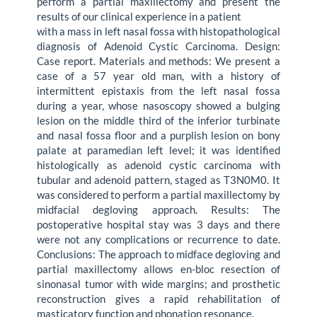
perform a partial maxillectomy and present the
results of our clinical experience in a patient
with a mass in left nasal fossa with histopathological
diagnosis of Adenoid Cystic Carcinoma. Design:
Case report. Materials and methods: We present a
case of a 57 year old man, with a history of
intermittent epistaxis from the left nasal fossa
during a year, whose nasoscopy showed a bulging
lesion on the middle third of the inferior turbinate
and nasal fossa floor and a purplish lesion on bony
palate at paramedian left level; it was identified
histologically as adenoid cystic carcinoma with
tubular and adenoid pattern, staged as T3N0M0. It
was considered to perform a partial maxillectomy by
midfacial degloving approach. Results: The
postoperative hospital stay was 3 days and there
were not any complications or recurrence to date.
Conclusions: The approach to midface degloving and
partial maxillectomy allows en-bloc resection of
sinonasal tumor with wide margins; and prosthetic
reconstruction gives a rapid rehabilitation of
masticatory function and phonation resonance.