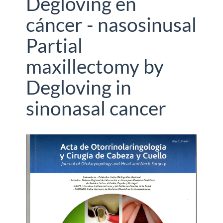
Degloving en
cáncer - nasosinusal
Partial
maxillectomy by
Degloving in
sinonasal cancer
Barra
lateral
del
artículo