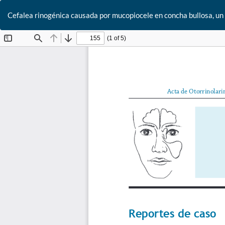
Cefalea rinogénica causada por mucopiocele en concha bullosa, un 